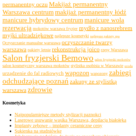
Makijaż permanentny
permanentny oczu
Warszawa centrum
makijaż permanentny łódź
manicure hybrydowy centrum
manicure wola
rezerwacja
mydło z nanosrebrem
mokotów warzawa fryzjer
myjki ultradziękowe
najlepsze kosmetyki
najlepsze pakiety spa
oczyszczanie twarzy
Oczyszczanie manualne warszawa
warszawa
rekonstrukcja joico
pakiety letnie
rzęsy Warszawa
Salon fryzjerski Bemowo
salon fryzjerski mokotów
salon kosmetyczny warszawa mokotów
stylistka osobista w Warszawie
uroda
zabiegi
wapozon
urządzenie do fal radiowych
wapozony
odchudzające poznań
zakupy ze stylistką
zdrowie
warszawa
Kosmetyka
Najpopularniejsze metody stylizacji paznokci
Laserowe usuwanie wąsika Warszawa, depilacja białołęka
Implanty zębowe – implanty ceramiczne ceny
Sukienka na studniówkę