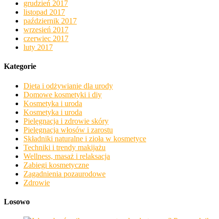
grudzień 2017
listopad 2017
październik 2017
wrzesień 2017
czerwiec 2017
luty 2017
Kategorie
Dieta i odżywianie dla urody
Domowe kosmetyki i diy
Kosmetyka i uroda
Kosmetyka i uroda
Pielęgnacja i zdrowie skóry
Pielęgnacja włosów i zarostu
Składniki naturalne i zioła w kosmetyce
Techniki i trendy makijażu
Wellness, masaż i relaksacja
Zabiegi kosmetyczne
Zagadnienia pozaurodowe
Zdrowie
Losowo