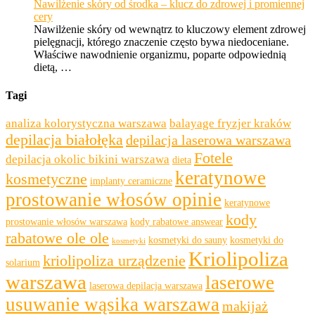
Nawilżenie skóry od środka – klucz do zdrowej i promiennej
cery
Nawilżenie skóry od wewnątrz to kluczowy element zdrowej
pielęgnacji, którego znaczenie często bywa niedoceniane.
Właściwe nawodnienie organizmu, poparte odpowiednią
dietą, …
Tagi
analiza kolorystyczna warszawa
balayage fryzjer kraków
depilacja białołęka
depilacja laserowa warszawa
Fotele
depilacja okolic bikini warszawa
dieta
keratynowe
kosmetyczne
implanty ceramiczne
prostowanie włosów opinie
keratynowe
kody
prostowanie włosów warszawa
kody rabatowe answear
rabatowe ole ole
kosmetyki do sauny
kosmetyki do
kosmetyki
Kriolipoliza
kriolipoliza urządzenie
solarium
warszawa
laserowe
laserowa depilacja warszawa
usuwanie wąsika warszawa
makijaż