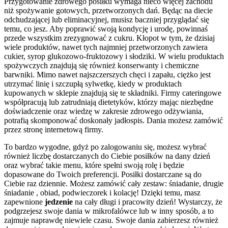
Przygotowanie zdrowego posiłku wymaga nieco więcej zachodu
niż spożywanie gotowych, przetworzonych dań. Będąc na diecie
odchudzającej lub eliminacyjnej, musisz baczniej przyglądać się
temu, co jesz. Aby poprawić swoją kondycję i urodę, powinnaś
przede wszystkim zrezygnować z cukru. Kłopot w tym, że dzisiaj
wiele produktów, nawet tych najmniej przetworzonych zawiera
cukier, syrop glukozowo-fruktozowy i słodziki. W wielu produktach
spożywczych znajdują się również konserwanty i chemiczne
barwniki. Mimo nawet najszczerszych chęci i zapału, ciężko jest
utrzymać linię i szczupłą sylwetkę, kiedy w produktach
kupowanych w sklepie znajdują się te składniki. Firmy cateringowe
współpracują lub zatrudniają dietetyków, którzy mając niezbędne
doświadczenie oraz wiedzę w zakresie zdrowego odżywiania,
potrafią skomponować doskonały jadłospis. Dania możesz zamówić
przez stronę internetową firmy.
To bardzo wygodne, gdyż po zalogowaniu się, możesz wybrać
również liczbę dostarczanych do Ciebie posiłków na dany dzień
oraz wybrać takie menu, które spełni swoją rolę i będzie
dopasowane do Twoich preferencji. Posiłki dostarczane są do
Ciebie raz dziennie. Możesz zamówić cały zestaw: śniadanie, drugie
śniadanie , obiad, podwieczorek i kolację! Dzięki temu, masz
zapewnione
jedzenie
na cały długi i pracowity dzień! Wystarczy, że
podgrzejesz swoje dania w mikrofalówce lub w inny sposób, a to
zajmuje naprawdę niewiele czasu. Swoje dania zabierzesz również