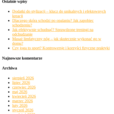
Ostatnie wpisy
Dodatki do stylizacji – klucz do unikalnych i efektownych
kreacji
Dlaczego skóra schodzi po opalaniu? Jak zapobiec
schodzeniu?
Jak efektywnie schudnąć? Sprawdzone treningi na
odchudzanie
Masaż limfatyczny nóg – jak skutecznie wykonać go w
domu?
Czy joga to sport? Kontrowersje i korzyści fizyczne praktyki
Najnowsze komentarze
Archiwa
sierpień 2026
lipiec 2026
czerwiec 2026
maj 2026
kwiecień 2026
marzec 2026
luty 2026
styczeń 2026