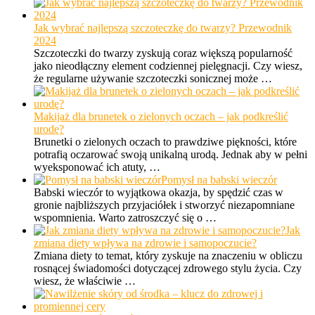
Jak wybrać najlepszą szczoteczkę do twarzy? Przewodnik
2024
Szczoteczki do twarzy zyskują coraz większą popularność
jako nieodłączny element codziennej pielęgnacji. Czy wiesz,
że regularne używanie szczoteczki sonicznej może …
Makijaż dla brunetek o zielonych oczach – jak podkreślić
urodę?
Brunetki o zielonych oczach to prawdziwe piękności, które
potrafią oczarować swoją unikalną urodą. Jednak aby w pełni
wyeksponować ich atuty, …
Pomysł na babski wieczór
Babski wieczór to wyjątkowa okazja, by spędzić czas w
gronie najbliższych przyjaciółek i stworzyć niezapomniane
wspomnienia. Warto zatroszczyć się o …
Jak
zmiana diety wpływa na zdrowie i samopoczucie?
Zmiana diety to temat, który zyskuje na znaczeniu w obliczu
rosnącej świadomości dotyczącej zdrowego stylu życia. Czy
wiesz, że właściwie …