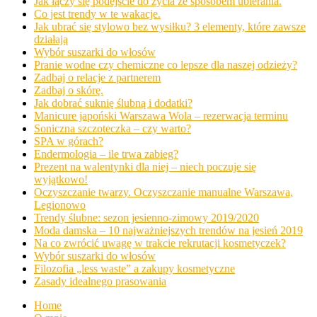
Jak łączy się podejście do życia ze sposobem ubierania.
Co jest trendy w te wakacje.
Jak ubrać się stylowo bez wysiłku? 3 elementy, które zawsze
działają
Wybór suszarki do włosów
Pranie wodne czy chemiczne co lepsze dla naszej odzieży?
Zadbaj o relacje z partnerem
Zadbaj o skórę.
Jak dobrać suknię ślubną i dodatki?
Manicure japoński Warszawa Wola – rezerwacja terminu
Soniczna szczoteczka – czy warto?
SPA w górach?
Endermologia – ile trwa zabieg?
Prezent na walentynki dla niej – niech poczuje się
wyjątkowo!
Oczyszczanie twarzy. Oczyszczanie manualne Warszawa,
Legionowo
Trendy ślubne: sezon jesienno-zimowy 2019/2020
Moda damska – 10 najważniejszych trendów na jesień 2019
Na co zwrócić uwagę w trakcie rekrutacji kosmetyczek?
Wybór suszarki do włosów
Filozofia „less waste” a zakupy kosmetyczne
Zasady idealnego prasowania
Home