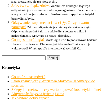
z najczęstszych, ale też niosących...
Jedz, ćwicz i bądź zdrów.
Warunkiem dobrego i mądrego
odżywiania jest zrozumienie własnego organizmu. Często uczucie
apetytu mylone jest z głodem. Bardzo często zapychamy żołądek
bezmyślnie, byle...
Odżywianie i suplementacja w ciąży. O czym warto
pamiętać?
Zdrowe odżywianie jest niezwykle ważne w ciąży.
Odpowiednia podaż kalorii, a także dieta bogata w mikro i
makroelementy wpływają na rozwój dziecka,...
Co to jest morfologia?
Morfologia krwi to podstawowe badanie
zlecane przez lekarzy. Dlaczego jest taka ważna? Jak często ją
wykonywać? W jaki sposób interpretować wyniki? O...
Szukaj:
Kosmetyka
Co ubiór o nas mówi ?
Salon kosmetyczny Warszawa Mokotów. Kosmetyki do
solarium
Sklepy internetowe – czy warto kupować kosmetyki online?
Aktywność fizyczna jesienią i zimą
Jak wybrać dobry zapach?