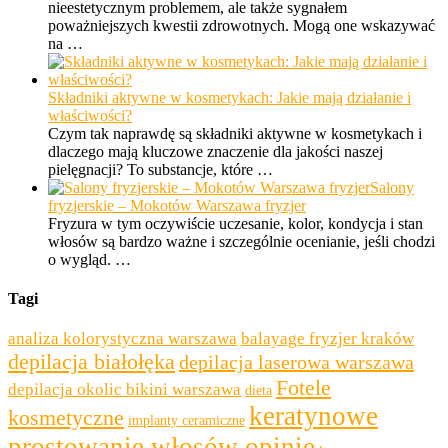
nieestetycznym problemem, ale także sygnałem
poważniejszych kwestii zdrowotnych. Mogą one wskazywać
na …
Składniki aktywne w kosmetykach: Jakie mają działanie i
właściwości?
Czym tak naprawdę są składniki aktywne w kosmetykach i
dlaczego mają kluczowe znaczenie dla jakości naszej
pielęgnacji? To substancje, które …
Salony
fryzjerskie – Mokotów Warszawa fryzjer
Fryzura w tym oczywiście uczesanie, kolor, kondycja i stan
włosów są bardzo ważne i szczególnie ocenianie, jeśli chodzi
o wygląd. …
Tagi
analiza kolorystyczna warszawa
balayage fryzjer kraków
depilacja białołęka
depilacja laserowa warszawa
Fotele
depilacja okolic bikini warszawa
dieta
keratynowe
kosmetyczne
implanty ceramiczne
prostowanie włosów opinie