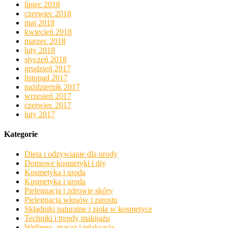
lipiec 2018
czerwiec 2018
maj 2018
kwiecień 2018
marzec 2018
luty 2018
styczeń 2018
grudzień 2017
listopad 2017
październik 2017
wrzesień 2017
czerwiec 2017
luty 2017
Kategorie
Dieta i odżywianie dla urody
Domowe kosmetyki i diy
Kosmetyka i uroda
Kosmetyka i uroda
Pielęgnacja i zdrowie skóry
Pielęgnacja włosów i zarostu
Składniki naturalne i zioła w kosmetyce
Techniki i trendy makijażu
Wellness, masaż i relaksacja