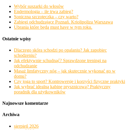
Wybór suszarki do włosów
Endermologia – ile trwa zabieg?
Soniczna szczoteczka – czy warto?
Zabiegi odchudzające Poznań. Kriolipoliza Warszawa
Ubrania które będą must have w tym roku.
Ostatnie wpisy
Dlaczego skóra schodzi po opalaniu? Jak zapobiec
schodzeniu?
Jak efektywnie schudnąć? Sprawdzone treningi na
odchudzanie
Masaż limfatyczny nóg – jak skutecznie wykonać go w
domu?
Czy joga to sport? Kontrowersje i korzyści fizyczne praktyki
Jak wybrać idealną kabinę prysznicową? Praktyczny
poradnik dla użytkowników
Najnowsze komentarze
Archiwa
sierpień 2026