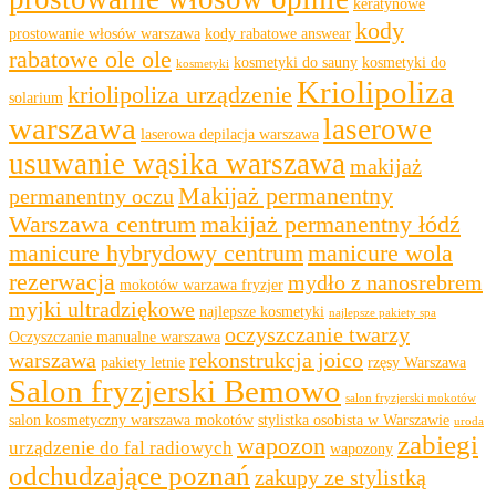
keratynowe
kody
prostowanie włosów warszawa
kody rabatowe answear
rabatowe ole ole
kosmetyki do sauny
kosmetyki do
kosmetyki
Kriolipoliza
kriolipoliza urządzenie
solarium
warszawa
laserowe
laserowa depilacja warszawa
usuwanie wąsika warszawa
makijaż
Makijaż permanentny
permanentny oczu
Warszawa centrum
makijaż permanentny łódź
manicure hybrydowy centrum
manicure wola
rezerwacja
mydło z nanosrebrem
mokotów warzawa fryzjer
myjki ultradziękowe
najlepsze kosmetyki
najlepsze pakiety spa
oczyszczanie twarzy
Oczyszczanie manualne warszawa
warszawa
rekonstrukcja joico
pakiety letnie
rzęsy Warszawa
Salon fryzjerski Bemowo
salon fryzjerski mokotów
salon kosmetyczny warszawa mokotów
stylistka osobista w Warszawie
uroda
zabiegi
wapozon
urządzenie do fal radiowych
wapozony
odchudzające poznań
zakupy ze stylistką