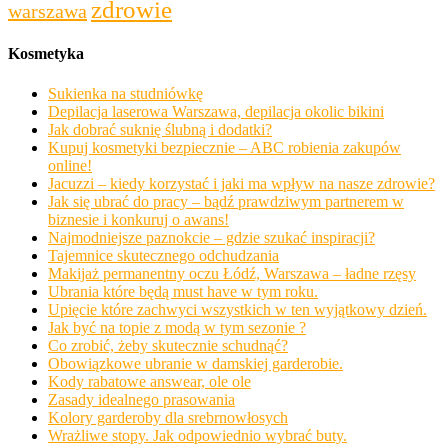
zdrowie
warszawa
Kosmetyka
Sukienka na studniówkę
Depilacja laserowa Warszawa, depilacja okolic bikini
Jak dobrać suknię ślubną i dodatki?
Kupuj kosmetyki bezpiecznie – ABC robienia zakupów
online!
Jacuzzi – kiedy korzystać i jaki ma wpływ na nasze zdrowie?
Jak się ubrać do pracy – bądź prawdziwym partnerem w
biznesie i konkuruj o awans!
Najmodniejsze paznokcie – gdzie szukać inspiracji?
Tajemnice skutecznego odchudzania
Makijaż permanentny oczu Łódź, Warszawa – ładne rzęsy
Ubrania które będą must have w tym roku.
Upięcie które zachwyci wszystkich w ten wyjątkowy dzień.
Jak być na topie z modą w tym sezonie ?
Co zrobić, żeby skutecznie schudnąć?
Obowiązkowe ubranie w damskiej garderobie.
Kody rabatowe answear, ole ole
Zasady idealnego prasowania
Kolory garderoby dla srebrnowłosych
Wrażliwe stopy. Jak odpowiednio wybrać buty.