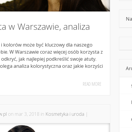
Na
sta w Warszawie, analiza
i kolorów może być kluczowy dla naszego
bie. W Warszawie coraz więcej osób korzysta z
y odkryć, jak najlepiej podkreślić swoje atuty.
lega analiza kolorystyczna oraz jakie korzyści
Ar
READ MORE
.pl
on mar 3, 2018 in
Kosmetyka i uroda
|