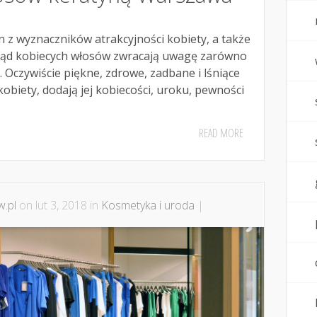
n z wyznaczników atrakcyjności kobiety, a także
gląd kobiecych włosów zwracają uwagę zarówno
i. Oczywiście piękne, zdrowe, zadbane i lśniące
obiety, dodają jej kobiecości, uroku, pewności
READ MORE
.pl
on lut 3, 2018 in
Kosmetyka i uroda
|