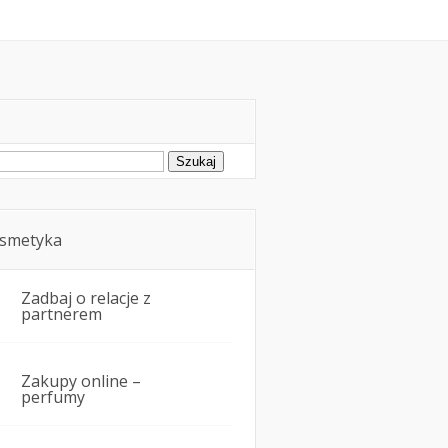
oda
Kosmetyka i uroda
ukaj:
smetyka
Zadbaj o relacje z
partnerem
Zakupy online –
perfumy