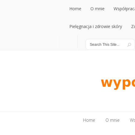
Home
O mnie
Współpraca
Home
Pielęgnacja i zdrowie skóry
O mnie
Współpraca
Z
Pielęgnacja i zdrowie skóry
Z
Home
O mnie
Ws