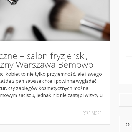
zne – salon fryzjerski,
czny Warszawa Bemowo
i kobiet to nie tylko przyjemność, ale i swego
każda z pań zawsze chce i powinna wyglądać
ryzur, czy zabiegów kosmetycznych można
owym zaciszu, jednak nic nie zastąpi wizyty u
READ MORE
Os