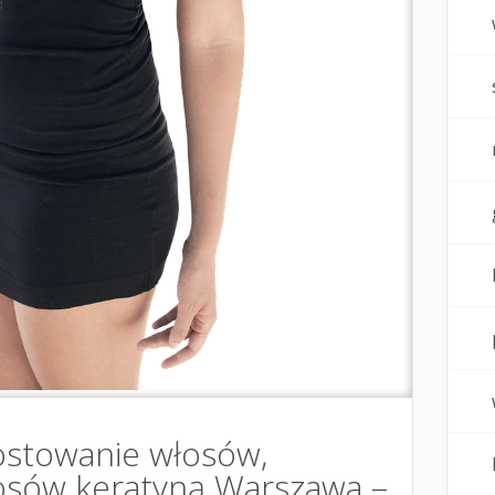
ostowanie włosów,
osów keratyną Warszawa –