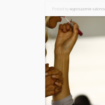
Posted by
wyposazenie-salonow