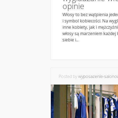
opinie
Włosy to bez wątpienia jede
i symbol kobiecości. Na wy
inne kobiety, jak i mężczyźn
włosy są marzeniem każdej k
siebie i...
Posted by
wyposazenie-salonow