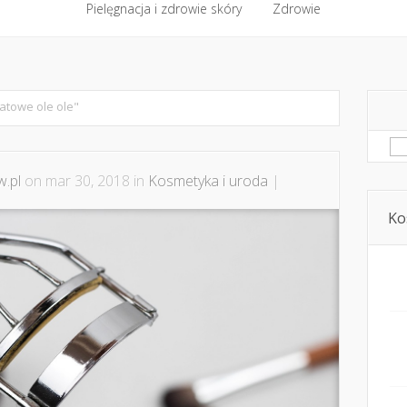
półpraca i kontakt
Pielęgnacja i zdrowie skóry
Domowe kosmetyki i diy
Zdrowie
Kosmetyka i ur
Pielęgnacja i zdrowie skóry
Zdrowie
atowe ole ole"
Sz
.pl
on mar 30, 2018 in
Kosmetyka i uroda
|
Ko