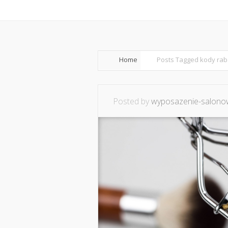
Home
O mnie
Ws
Home
Posts Tagged
kody rab
Posted by
wyposazenie-salonow