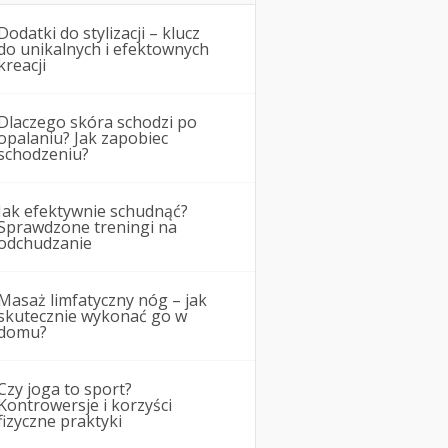
Dodatki do stylizacji – klucz
do unikalnych i efektownych
kreacji
Dlaczego skóra schodzi po
opalaniu? Jak zapobiec
schodzeniu?
Jak efektywnie schudnąć?
Sprawdzone treningi na
odchudzanie
Masaż limfatyczny nóg – jak
skutecznie wykonać go w
domu?
Czy joga to sport?
Kontrowersje i korzyści
fizyczne praktyki