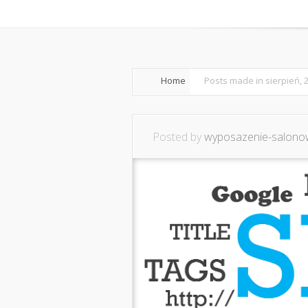
Home
O mnie
Ws
Home
Posts made in sierpień, 
Posted by
wyposazenie-salonow