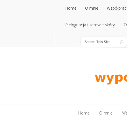
Home
O mnie
Współpraca
Home
Pielęgnacja i zdrowie skóry
O mnie
Współpraca
Z
Pielęgnacja i zdrowie skóry
Z
Home
O mnie
Ws