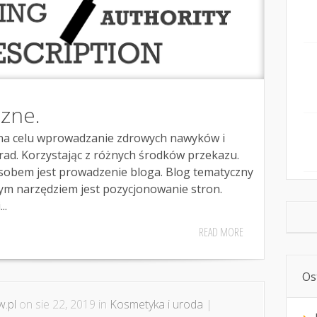
czne.
 na celu wprowadzanie zdrowych nawyków i
ad. Korzystając z różnych środków przekazu.
sobem jest prowadzenie bloga. Blog tematyczny
nym narzędziem jest pozycjonowanie stron.
..
READ MORE
Os
.pl
on sie 22, 2019 in
Kosmetyka i uroda
|