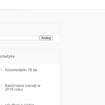
oda
Kosmetyka i uroda
ukaj:
smetyka
Fotomodelki 18 lat
Bieliźniane trendy w
2019 roku