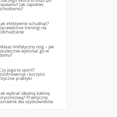
Dlaczego skóra schodzi po
opalaniu? Jak zapobiec
schodzeniu?
Jak efektywnie schudnąć?
Sprawdzone treningi na
odchudzanie
Masaż limfatyczny nóg – jak
skutecznie wykonać go w
domu?
Czy joga to sport?
Kontrowersje i korzyści
fizyczne praktyki
Jak wybrać idealną kabinę
prysznicową? Praktyczny
poradnik dla użytkowników