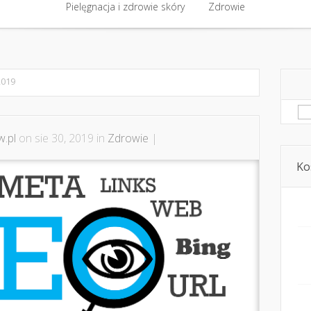
półpraca i kontakt
Pielęgnacja i zdrowie skóry
Domowe kosmetyki i diy
Zdrowie
Kosmetyka i ur
Pielęgnacja i zdrowie skóry
Zdrowie
2019
Sz
.pl
on sie 30, 2019 in
Zdrowie
|
Ko