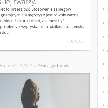
kiej twarzy.
iet to przeszłość. Stosowanie zabiegów
ęgnacyjnych dla mężczyzn jest równie ważne.
olniej niż skóra kobiet, ale musi być
roblemy z wypryskami i trądzikiem to damski,
do...
READ MORE
.pl
on sie 13, 2019 in
Kosmetyka i uroda
|