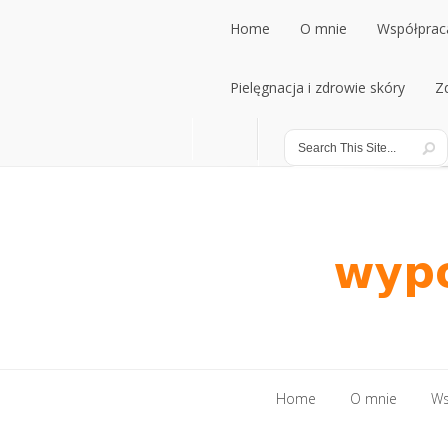
Home
O mnie
Współpraca
Home
Pielęgnacja i zdrowie skóry
O mnie
Współpraca
Z
Pielęgnacja i zdrowie skóry
Z
Home
O mnie
Ws