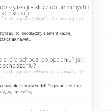
do stylizacji – klucz do unikalnych i
ych kreacji
zenie-salonow.pl
on sie 6, 2026 in
Techniki i trendy makijażu
|
0
tylizacji to nieodłączny element każdej
tałcania nawet...
 skóra schodzi po opalaniu? Jak
c schodzeniu?
zenie-salonow.pl
on sie 6, 2026 in
Pielęgnacja i zdrowie skóry
|
0
 opalaniu skóra schodzi? To pytanie nurtuje
ragną cieszyć się...