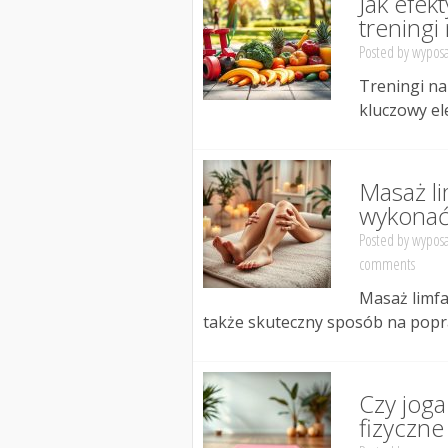
Jak efe
trening
Posted by
wyposa
Treningi na
kluczowy ele
Masaż li
wykonać
Posted by
wyposa
comments
Masaż limfa
także skuteczny sposób na popra
Czy joga
fizyczne