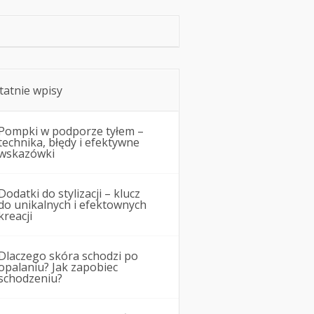
tatnie wpisy
Pompki w podporze tyłem –
technika, błędy i efektywne
wskazówki
Dodatki do stylizacji – klucz
do unikalnych i efektownych
kreacji
Dlaczego skóra schodzi po
opalaniu? Jak zapobiec
schodzeniu?