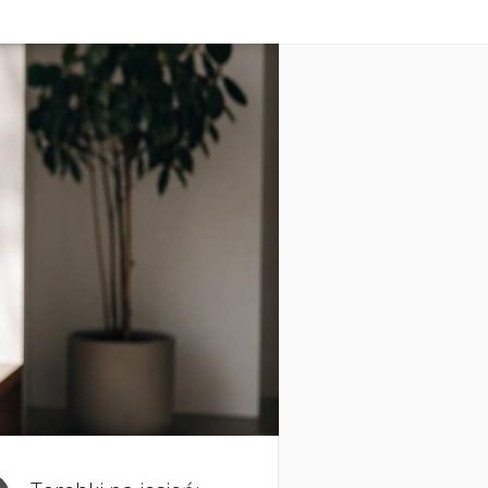
oda
Kosmetyka i uroda