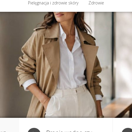
półpraca i kontakt
Pielęgnacja i zdrowie skóry
Domowe kosmetyki i diy
Zdrowie
Kosmetyka i ur
Pielęgnacja i zdrowie skóry
Zdrowie