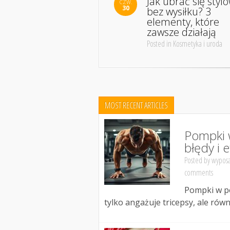
Jak ubrać się styl
CZW.
30
bez wysiłku? 3
elementy, które
zawsze działają
Posted in Kosmetyka i uroda
MOST RECENT ARTICLES
Pompki 
błędy i 
Posted by
wyposa
comments
Pompki w po
tylko angażuje tricepsy, ale rów