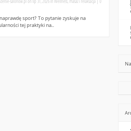
zenie-salonow.pl
on lip 31, 2026 in
Wellness, masaż i relaksacja
|
0
 naprawdę sport? To pytanie zyskuje na
rności tej praktyki na...
Na
Ar