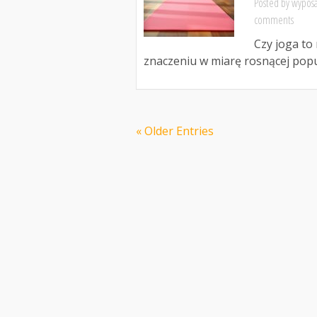
Posted by
wyposa
comments
Czy joga to
znaczeniu w miarę rosnącej popula
« Older Entries