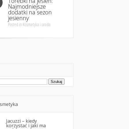
Torebki na jesień:
Najmodniejsze
dodatki na sezon
jesienny
Posted in Kosmetyka i uroda
ukaj:
smetyka
Jacuzzi – kiedy
korzystać i jaki ma