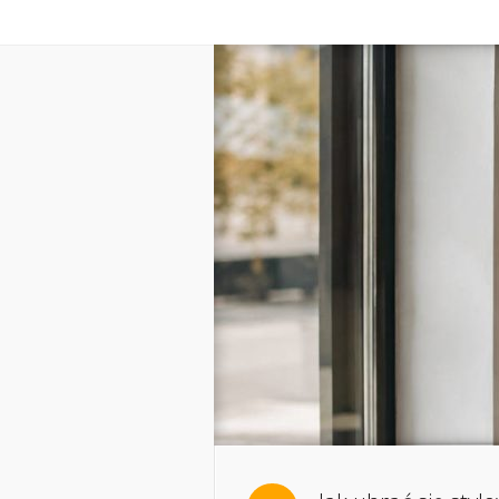
Home
O mnie
Ws