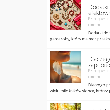
Dodatki 
efektown
Posted by
wyposa
comments
Dodatki do s
garderoby, który ma moc przeksz
Dlaczego
zapobie
Posted by
wyposa
comments
Dlaczego po
wielu miłośników słońca, którzy p