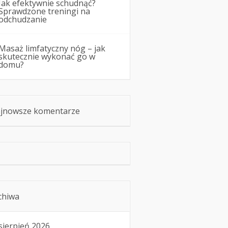
Jak efektywnie schudnąć?
Sprawdzone treningi na
odchudzanie
Masaż limfatyczny nóg – jak
skutecznie wykonać go w
domu?
jnowsze komentarze
chiwa
sierpień 2026