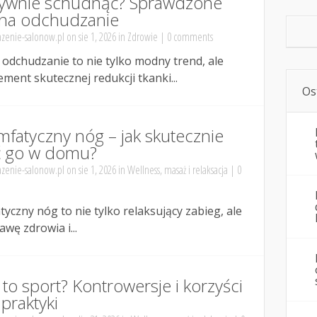
ktywnie schudnąć? Sprawdzone
i na odchudzanie
zenie-salonow.pl
on sie 1, 2026 in
Zdrowie
|
0 comments
 odchudzanie to nie tylko modny trend, ale
ment skutecznej redukcji tkanki...
Os
mfatyczny nóg – jak skutecznie
 go w domu?
zenie-salonow.pl
on sie 1, 2026 in
Wellness, masaż i relaksacja
|
0
tyczny nóg to nie tylko relaksujący zabieg, ale
wę zdrowia i...
 to sport? Kontrowersje i korzyści
 praktyki