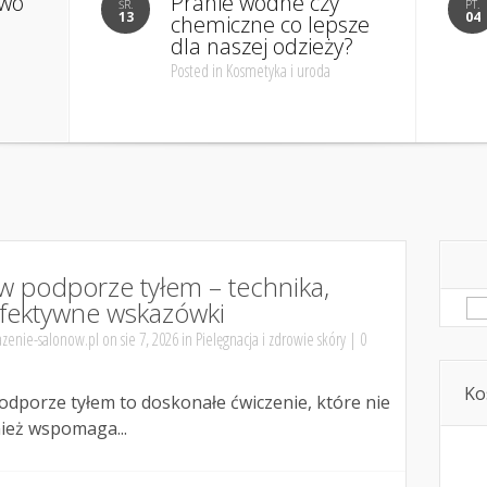
owo
Pranie wodne czy
ŚR.
PT.
13
04
chemiczne co lepsze
dla naszej odzieży?
Posted in Kosmetyka i uroda
w podporze tyłem – technika,
Sz
efektywne wskazówki
zenie-salonow.pl
on sie 7, 2026 in
Pielęgnacja i zdrowie skóry
|
0
Ko
dporze tyłem to doskonałe ćwiczenie, które nie
nież wspomaga...