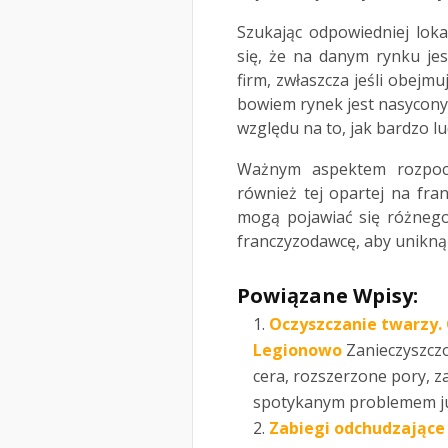
Szukając odpowiedniej loka
się, że na danym rynku je
firm, zwłaszcza jeśli obejm
bowiem rynek jest nasycon
względu na to, jak bardzo lu
Ważnym aspektem rozpoczęc
również tej opartej na fra
mogą pojawiać się różnego
franczyzodawcę, aby uniknąć
Powiązane Wpisy:
Oczyszczanie twarzy.
Legionowo
Zanieczyszczo
cera, rozszerzone pory, za
spotykanym problemem już
Zabiegi odchudzające 