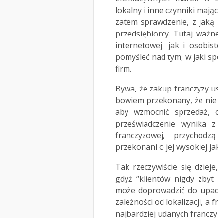
lokalny i inne czynniki maj
zatem sprawdzenie, z jaką 
przedsiębiorcy. Tutaj waż
internetowej, jak i osobis
pomyśleć nad tym, w jaki sp
firm.
Bywa, że zakup franczyzy usy
bowiem przekonany, że nie mu
aby wzmocnić sprzedaż, c
przeświadczenie wynika z
franczyzowej, przychodzą
przekonani o jej wysokiej jak
Tak rzeczywiście się dziej
gdyż “klientów nigdy zbyt 
może doprowadzić do upadk
zależności od lokalizacji, 
najbardziej udanych franczy