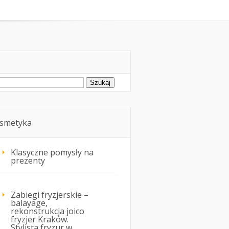
oda
Kosmetyka i uroda
ukaj:
smetyka
Klasyczne pomysły na
prezenty
Zabiegi fryzjerskie –
balayage,
rekonstrukcja joico
fryzjer Kraków.
Stylista fryzur w