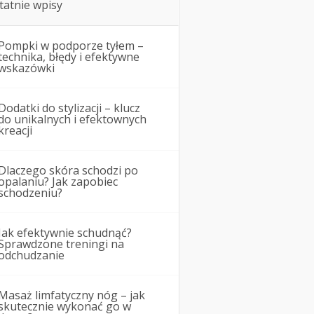
tatnie wpisy
Pompki w podporze tyłem –
technika, błędy i efektywne
wskazówki
Dodatki do stylizacji – klucz
do unikalnych i efektownych
kreacji
Dlaczego skóra schodzi po
opalaniu? Jak zapobiec
schodzeniu?
Jak efektywnie schudnąć?
Sprawdzone treningi na
odchudzanie
Masaż limfatyczny nóg – jak
skutecznie wykonać go w