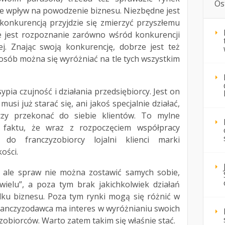
Os
ące wpływ na powodzenie biznesu. Niezbędne jest
konkurencją przyjdzie się zmierzyć przyszłemu
ne jest rozpoznanie zarówno wśród konkurencji
tej. Znając swoją konkurencję, dobrze jest też
osób można się wyróżniać na tle tych wszystkim
pia czujność i działania przedsiębiorcy. Jest on
si już starać się, ani jakoś specjalnie działać,
zy przekonać do siebie klientów. To mylne
 faktu, że wraz z rozpoczęciem współpracy
 do franczyzobiorcy lojalni klienci marki
ości.
e, ale spraw nie można zostawić samych sobie,
wielu”, a poza tym brak jakichkolwiek działań
u biznesu. Poza tym rynki mogą się różnić w
a franczyzodawca ma interes w wyróżnianiu swoich
zobiorców. Warto zatem takim się właśnie stać.