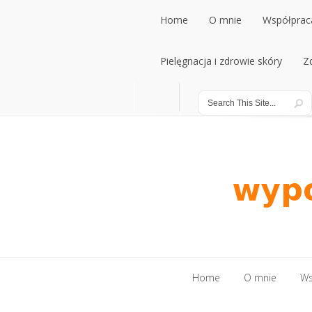
Home
O mnie
Współpraca
Home
Pielęgnacja i zdrowie skóry
O mnie
Współpraca
Z
Pielęgnacja i zdrowie skóry
Z
Home
O mnie
Ws