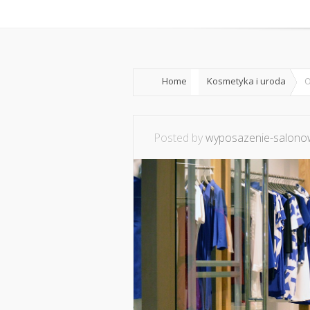
Home
O mnie
Ws
Home
Kosmetyka i uroda
O
Posted by
wyposazenie-salonow