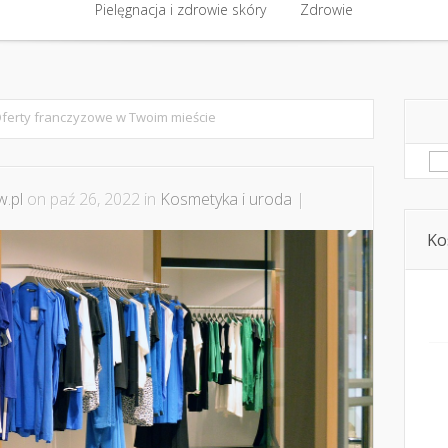
półpraca i kontakt
Pielęgnacja i zdrowie skóry
Domowe kosmetyki i diy
Zdrowie
Kosmetyka i ur
Pielęgnacja i zdrowie skóry
Zdrowie
ferty franczyzowe w Twoim mieście
Sz
.pl
on paź 26, 2022 in
Kosmetyka i uroda
|
Ko