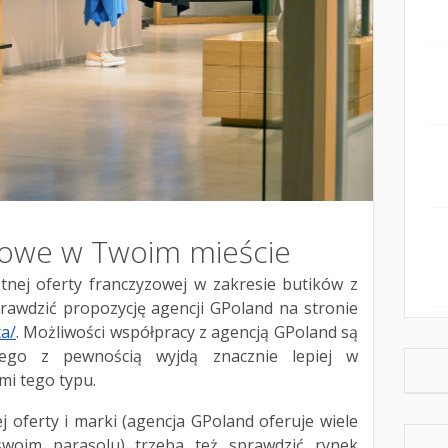
zowe w Twoim mieście
stnej oferty franczyzowej w zakresie butików z
rawdzić propozycję agencji GPoland na stronie
ta/
. Możliwości współpracy z agencją GPoland są
atego z pewnością wyjdą znacznie lepiej w
mi tego typu.
oferty i marki (agencja GPoland oferuje wiele
woim parasolu) trzeba też sprawdzić rynek