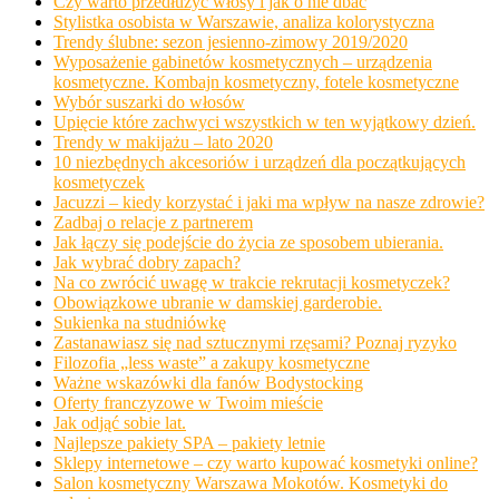
Czy warto przedłużyć włosy i jak o nie dbać
Stylistka osobista w Warszawie, analiza kolorystyczna
Trendy ślubne: sezon jesienno-zimowy 2019/2020
Wyposażenie gabinetów kosmetycznych – urządzenia
kosmetyczne. Kombajn kosmetyczny, fotele kosmetyczne
Wybór suszarki do włosów
Upięcie które zachwyci wszystkich w ten wyjątkowy dzień.
Trendy w makijażu – lato 2020
10 niezbędnych akcesoriów i urządzeń dla początkujących
kosmetyczek
Jacuzzi – kiedy korzystać i jaki ma wpływ na nasze zdrowie?
Zadbaj o relacje z partnerem
Jak łączy się podejście do życia ze sposobem ubierania.
Jak wybrać dobry zapach?
Na co zwrócić uwagę w trakcie rekrutacji kosmetyczek?
Obowiązkowe ubranie w damskiej garderobie.
Sukienka na studniówkę
Zastanawiasz się nad sztucznymi rzęsami? Poznaj ryzyko
Filozofia „less waste” a zakupy kosmetyczne
Ważne wskazówki dla fanów Bodystocking
Oferty franczyzowe w Twoim mieście
Jak odjąć sobie lat.
Najlepsze pakiety SPA – pakiety letnie
Sklepy internetowe – czy warto kupować kosmetyki online?
Salon kosmetyczny Warszawa Mokotów. Kosmetyki do