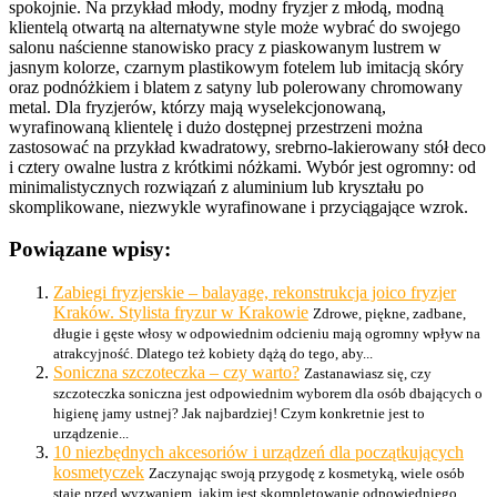
spokojnie. Na przykład młody, modny fryzjer z młodą, modną
klientelą otwartą na alternatywne style może wybrać do swojego
salonu naścienne stanowisko pracy z piaskowanym lustrem w
jasnym kolorze, czarnym plastikowym fotelem lub imitacją skóry
oraz podnóżkiem i blatem z satyny lub polerowany chromowany
metal. Dla fryzjerów, którzy mają wyselekcjonowaną,
wyrafinowaną klientelę i dużo dostępnej przestrzeni można
zastosować na przykład kwadratowy, srebrno-lakierowany stół deco
i cztery owalne lustra z krótkimi nóżkami. Wybór jest ogromny: od
minimalistycznych rozwiązań z aluminium lub kryształu po
skomplikowane, niezwykle wyrafinowane i przyciągające wzrok.
Powiązane wpisy:
Zabiegi fryzjerskie – balayage, rekonstrukcja joico fryzjer
Kraków. Stylista fryzur w Krakowie
Zdrowe, piękne, zadbane,
długie i gęste włosy w odpowiednim odcieniu mają ogromny wpływ na
atrakcyjność. Dlatego też kobiety dążą do tego, aby...
Soniczna szczoteczka – czy warto?
Zastanawiasz się, czy
szczoteczka soniczna jest odpowiednim wyborem dla osób dbających o
higienę jamy ustnej? Jak najbardziej! Czym konkretnie jest to
urządzenie...
10 niezbędnych akcesoriów i urządzeń dla początkujących
kosmetyczek
Zaczynając swoją przygodę z kosmetyką, wiele osób
staje przed wyzwaniem, jakim jest skompletowanie odpowiedniego