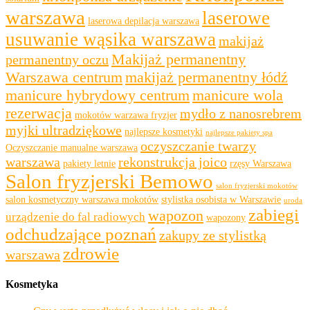
warszawa
laserowe
laserowa depilacja warszawa
usuwanie wąsika warszawa
makijaż
Makijaż permanentny
permanentny oczu
Warszawa centrum
makijaż permanentny łódź
manicure hybrydowy centrum
manicure wola
rezerwacja
mydło z nanosrebrem
mokotów warzawa fryzjer
myjki ultradziękowe
najlepsze kosmetyki
najlepsze pakiety spa
oczyszczanie twarzy
Oczyszczanie manualne warszawa
warszawa
rekonstrukcja joico
pakiety letnie
rzęsy Warszawa
Salon fryzjerski Bemowo
salon fryzjerski mokotów
salon kosmetyczny warszawa mokotów
stylistka osobista w Warszawie
uroda
zabiegi
wapozon
urządzenie do fal radiowych
wapozony
odchudzające poznań
zakupy ze stylistką
zdrowie
warszawa
Kosmetyka