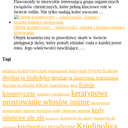
Flawonoidy to niezwykle interesująca grupa organicznych
związków chemicznych, które pełnią kluczowe role w
świecie roślin. Nie tylko nadają kolor owocom …
Olejek kosmetyczny – właściwości, rodzaje i bezpieczeństwo
stosowania
Olejek kosmetyczny to prawdziwy skarb w świecie
pielęgnacji skóry, który potrafi zdziałać cuda o każdej porze
roku. Jego właściwości nawilżające, …
Tagi
analiza kolorystyczna warszawa
balayage fryzjer kraków
depilacja białołęka
depilacja laserowa warszawa
Fotele
depilacja okolic bikini warszawa
dieta
keratynowe
kosmetyczne
implanty ceramiczne
prostowanie włosów opinie
keratynowe
kody
prostowanie włosów warszawa
kody rabatowe answear
rabatowe ole ole
kosmetyki do sauny
kosmetyki do
kosmetyki
Kriolipoliza
kriolipoliza urządzenie
solarium