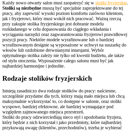
Każdy nowo otwarty salon musi zaopatrzyć się w
stoliki fryzjerskie
.
Stoliki są niezbędne
muszą być specjalnie zaprojektowane do tej
pracy, aby zapewnić wysoki poziom komfortu zarówno klientom,
jak i fryzjerowi, który musi wokół nich pracować. Ważną rzeczą
przy zakupie stolika fryzjerskiego jest dobranie modelu
rozkładanego w celu dopasowania do ciągłego wkładania i
wyciągania narzędzi oraz zagwarantowania fryzjerowi prawidłowej
pozycji pracy. Niektóre modele wyrafinowane lub o bardziej
wyrafinowanym designie są wyposażone w uchwyt na suszarkę do
włosów lub ozdobione drewnianymi intarsjami. Wybór
optymalnego stolika zależy nie tylko od kwestii budżetu, ale także
od stylu otoczenia. Wyposażenie całego salonu musi być jak
najbardziej harmonijne i jednolite.
Rodzaje stolików fryzjerskich
Istnieją zasadniczo dwa rodzaje stolików do pracy: naścienne,
szczególnie przydatne dla tych, którzy mają mało miejsca lub chcą
maksymalnie wykorzystać to, co dostępne w salonie, oraz stoliki
wyspowe, bardziej efektowne, ale bardziej wymagające pod
względem zajmowanego miejsca przestrzeń.
Stoliki do pracy odzwierciedlają nieco styl i upodobania fryzjera,
który będzie z nich korzystał i jako przedmioty, które najbardziej
przykuwają uwagę (klientów, przechodniów), trzeba je wybierać