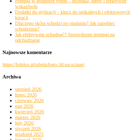
Pompki w podporze tyłem – technika, błędy i efektywne
wskazówki
Dodatki do stylizacji – klucz do unikalnych i efektownych
kreacji
Dlaczego skóra schodzi po opalaniu? Jak zapobiec
schodzeniu?
Jak efektywnie schudnąć? Sprawdzone treningi na
odchudzanie
Najnowsze komentarze
https://folplex.pl/oferta/logo-3d-na-sciane/
Archiwa
sierpień 2026
lipiec 2026
czerwiec 2026
maj 2026
kwiecień 2026
marzec 2026
luty 2026
styczeń 2026
grudzień 2025
listopad 2025