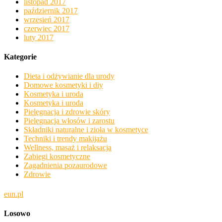
listopad 2017
październik 2017
wrzesień 2017
czerwiec 2017
luty 2017
Kategorie
Dieta i odżywianie dla urody
Domowe kosmetyki i diy
Kosmetyka i uroda
Kosmetyka i uroda
Pielęgnacja i zdrowie skóry
Pielęgnacja włosów i zarostu
Składniki naturalne i zioła w kosmetyce
Techniki i trendy makijażu
Wellness, masaż i relaksacja
Zabiegi kosmetyczne
Zagadnienia pozaurodowe
Zdrowie
eun.pl
Losowo