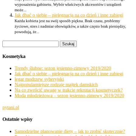
wyposażenia gabinetu. Wybór właściwych akcesoriów i urządzeń
może...
Jak dbać o siebie – pielęgnacja na co dzień i inne zabiegi
Każda kobieta jest na swój sposób piękna. Brak czasu, problemy
życiowe, stres i nadmiar obowiązków, a także często brak pieniędzy,
powodują, że...
Szukaj:
Kosmetyka
Trendy ślubne: sezon jesienno-zimowy 2019/2020
Jak dbać o siebie – pielęgnacja na co dzień i inne zabiegi
legar modrzew syberyjski
Najpopularniejsze rodzaje majtek damskich
Na co zwrócić uwagę w trakcie rekrutacji kosmetyczek?
Moda młodzieżowa – sezon jesienno-zimowy 2019/2020
pytani.pl
Ostatnie wpisy
Samodzielne planowanie diety – jak to zrobić skutecznie?