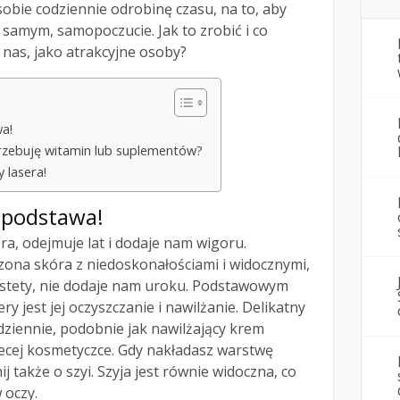
obie codziennie odrobinę czasu, na to, aby
 samym, samopoczucie. Jak to zrobić i co
 nas, jako atrakcyjne osoby?
wa!
trzebuję witamin lub suplementów?
 lasera!
o podstawa!
ra, odejmuje lat i dodaje nam wigoru.
ona skóra z niedoskonałościami i widocznymi,
stety, nie dodaje nam uroku. Podstawowym
y jest jej oczyszczanie i nawilżanie. Delikatny
ziennie, podobnie jak nawilżający krem
iecej kosmetyczce. Gdy nakładasz warstwę
 także o szyi. Szyja jest równie widoczna, co
 oczy.