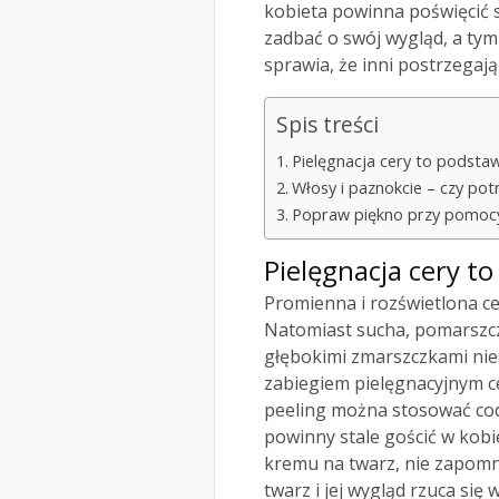
kobieta powinna poświęcić s
zadbać o swój wygląd, a tym
sprawia, że inni postrzegają
Spis treści
Pielęgnacja cery to podsta
Włosy i paznokcie – czy po
Popraw piękno przy pomocy
Pielęgnacja cery t
Promienna i rozświetlona ce
Natomiast sucha, pomarszcz
głębokimi zmarszczkami nie
zabiegiem pielęgnacyjnym cer
peeling można stosować cod
powinny stale gościć w kob
kremu na twarz, nie zapomnij
twarz i jej wygląd rzuca się w