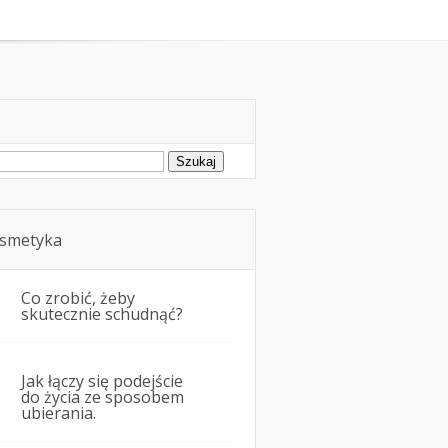
oda
Kosmetyka i uroda
ukaj:
smetyka
Co zrobić, żeby
skutecznie schudnąć?
Jak łączy się podejście
do życia ze sposobem
ubierania.