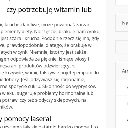
– czy potrzebuję witamin lub
Na
ię kruche i łamliwe, może powinnaś zacząć
uplementy diety. Najczęściej brakuje nam cynku,
jest szara i krucha. Podobnie rzecz się ma, gdy
iwe, prawdopodobnie, dlatego, że brakuje w
tych w cynk. Niemniej istotny jest także
agen odpowiada za pięknie, lśniące włosy i
z mięsa ani produktów odzwierzęcych,
Ar
 krzywdę, w imię fałszywie pojętej empatii do
iedobory. Jeśli odżywiasz się racjonalnie,
ne spożycie cukru. Skłonność do wyprysków i
m wieku, sugeruje problemy hormonalne lub
 potraw, czy też słodyczy sklepowych, na
ników.
y pomocy lasera!
go użyciem stały się ostatnio bardzo modne. I to