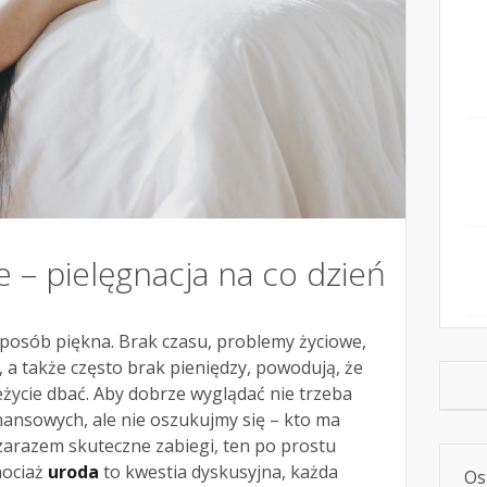
e – pielęgnacja na co dzień
sposób piękna. Brak czasu, problemy życiowe,
 a także często brak pieniędzy, powodują, że
eżycie dbać. Aby dobrze wyglądać nie trzeba
nansowych, ale nie oszukujmy się – kto ma
zarazem skuteczne zabiegi, ten po prostu
hociaż
uroda
to kwestia dyskusyjna, każda
Os