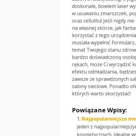
doskonale, bowiem laser w
w usuwaniu zmarszczek, popr
oraz cellulitu! Jeśli nigdy n
na własnej skórze, jak fanta
korzystać z tego urządzenia
musiała wypełnić formularz
temat Twojego stanu zdrowi
bardzo doświadczoną osobę,
rękach, może Ci wyrządzić k
efektu odmładzania, będzies
zawsze ze sprawdzonych sal
salony sieciowe. Ponadto ofe
których warto skorzystać!
Powiązane Wpisy:
Najpopularniejsze met
jeden z najpopularniejsz
kosmetycznych. Idealne w