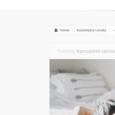
Home
O mnie
Ws
Home
Kosmetyka i uroda
J
Posted by
wyposazenie-salonow