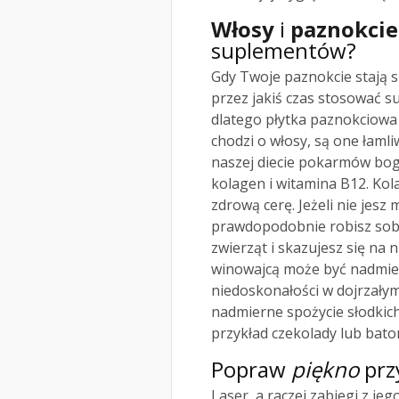
Włosy
i
paznokcie
suplementów?
Gdy Twoje paznokcie stają s
przez jakiś czas stosować s
dlatego płytka paznokciowa 
chodzi o włosy, są one łaml
naszej diecie pokarmów boga
kolagen i witamina B12. Kol
zdrową cerę. Jeżeli nie jes
prawdopodobnie robisz sobie
zwierząt i skazujesz się na n
winowajcą może być nadmier
niedoskonałości w dojrzały
nadmierne spożycie słodkich
przykład czekolady lub bato
Popraw
piękno
prz
Laser, a raczej zabiegi z je