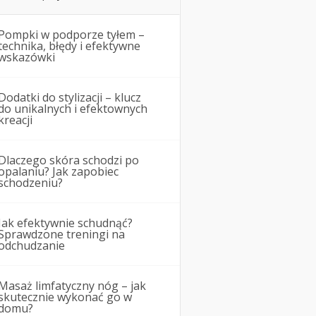
Pompki w podporze tyłem –
technika, błędy i efektywne
wskazówki
Dodatki do stylizacji – klucz
do unikalnych i efektownych
kreacji
Dlaczego skóra schodzi po
opalaniu? Jak zapobiec
schodzeniu?
Jak efektywnie schudnąć?
Sprawdzone treningi na
odchudzanie
Masaż limfatyczny nóg – jak
skutecznie wykonać go w
domu?