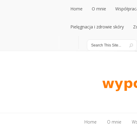
Home
O mnie
Współpraca
Home
Pielęgnacja i zdrowie skóry
O mnie
Współpraca
Z
Pielęgnacja i zdrowie skóry
Z
Home
O mnie
Ws