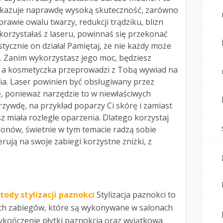
ykazuje naprawdę wysoką skuteczność, zarówno
awie owalu twarzy, redukcji trądziku, blizn
ie korzystałaś z laseru, powinnaś się przekonać
stycznie on działa! Pamiętaj, że nie każdy może
. Zanim wykorzystasz jego moc, będziesz
, a kosmetyczka przeprowadzi z Tobą wywiad na
a. Laser powinien być obsługiwany przez
 ponieważ narzędzie to w niewłaściwych
rzywdę, na przykład poparzy Ci skórę i zamiast
z miała rozległe oparzenia. Dlatego korzystaj
onów, świetnie w tym temacie radzą sobie
rują na swoje zabiegi korzystne zniżki, z
ody stylizacji paznokci
Stylizacja paznokci to
ych zabiegów, które są wykonywane w salonach
ykończenie płytki paznokcia oraz wyjątkowa