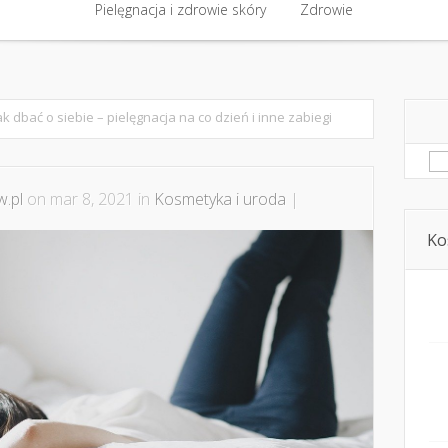
półpraca i kontakt
Pielęgnacja i zdrowie skóry
Domowe kosmetyki i diy
Zdrowie
Kosmetyka i ur
Pielęgnacja i zdrowie skóry
Zdrowie
ak dbać o siebie – pielęgnacja na co dzień i inne zabiegi
Sz
.pl
on mar 8, 2021 in
Kosmetyka i uroda
|
Ko