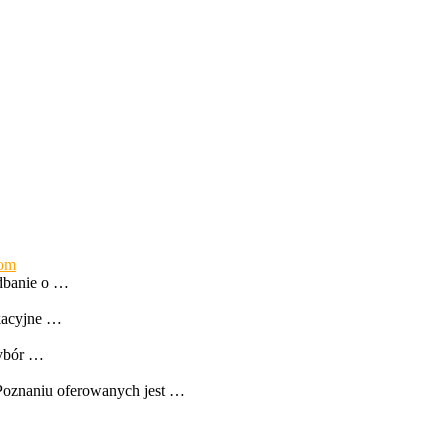
mom
 dbanie o …
akacyjne …
Wybór …
 Poznaniu oferowanych jest …