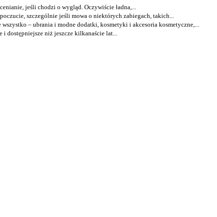
enianie, jeśli chodzi o wygląd. Oczywiście ładna,...
czucie, szczególnie jeśli mowa o niektórych zabiegach, takich...
wszystko – ubrania i modne dodatki, kosmetyki i akcesoria kosmetyczne,...
 dostępniejsze niż jeszcze kilkanaście lat...