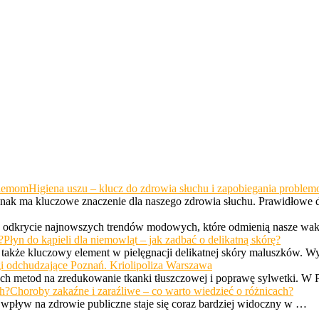
Higiena uszu – klucz do zdrowia słuchu i zapobiegania proble
jednak ma kluczowe znaczenie dla naszego zdrowia słuchu. Prawidłowe
s na odkrycie najnowszych trendów modowych, które odmienią nasze w
Płyn do kąpieli dla niemowląt – jak zadbać o delikatną skórę?
ale także kluczowy element w pielęgnacji delikatnej skóry maluszków. 
i odchudzające Poznań. Kriolipoliza Warszawa
ych metod na zredukowanie tkanki tłuszczowej i poprawę sylwetki. W
Choroby zakaźne i zaraźliwe – co warto wiedzieć o różnicach?
h wpływ na zdrowie publiczne staje się coraz bardziej widoczny w …