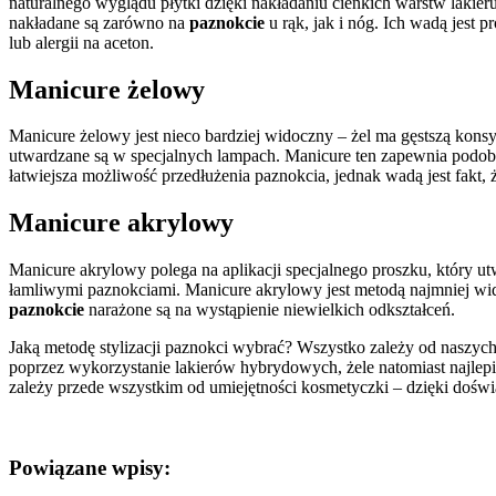
naturalnego wyglądu płytki dzięki nakładaniu cienkich warstw lakie
nakładane są zarówno na
paznokcie
u rąk, jak i nóg. Ich wadą jest
lub alergii na aceton.
Manicure żelowy
Manicure żelowy jest nieco bardziej widoczny – żel ma gęstszą kons
utwardzane są w specjalnych lampach. Manicure ten zapewnia podobną
łatwiejsza możliwość przedłużenia paznokcia, jednak wadą jest fakt
Manicure akrylowy
Manicure akrylowy polega na aplikacji specjalnego proszku, który ut
łamliwymi paznokciami. Manicure akrylowy jest metodą najmniej wi
paznokcie
narażone są na wystąpienie niewielkich odkształceń.
Jaką metodę stylizacji paznokci wybrać? Wszystko zależy od naszyc
poprzez wykorzystanie lakierów hybrydowych, żele natomiast najlepi
zależy przede wszystkim od umiejętności kosmetyczki – dzięki doświ
Powiązane wpisy: