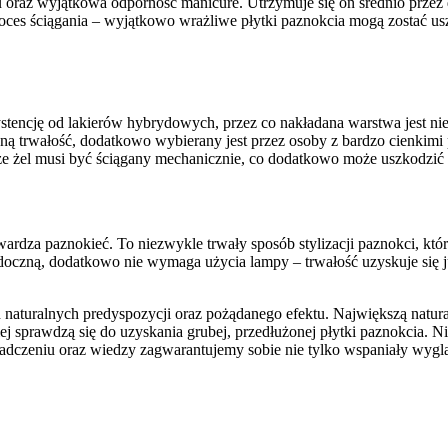
ru oraz wyjątkowa odporność manicure. Utrzymuje się on średnio przez
 proces ściągania – wyjątkowo wrażliwe płytki paznokcia mogą zostać 
ystencję od lakierów hybrydowych, przez co nakładana warstwa jest ni
 trwałość, dodatkowo wybierany jest przez osoby z bardzo cienkimi pa
, że żel musi być ściągany mechanicznie, co dodatkowo może uszkodzić 
wardza paznokieć. To niezwykle trwały sposób stylizacji paznokci, kt
doczną, dodatkowo nie wymaga użycia lampy – trwałość uzyskuje się 
h naturalnych predyspozycji oraz pożądanego efektu. Największą natu
ej sprawdzą się do uzyskania grubej, przedłużonej płytki paznokcia.
adczeniu oraz wiedzy zagwarantujemy sobie nie tylko wspaniały wyglą