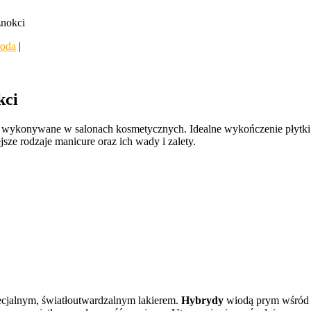
znokci
roda
|
kci
e są wykonywane w salonach kosmetycznych. Idealne wykończenie płytk
jsze rodzaje manicure oraz ich wady i zalety.
cjalnym, światłoutwardzalnym lakierem.
Hybrydy
wiodą prym wśród ws