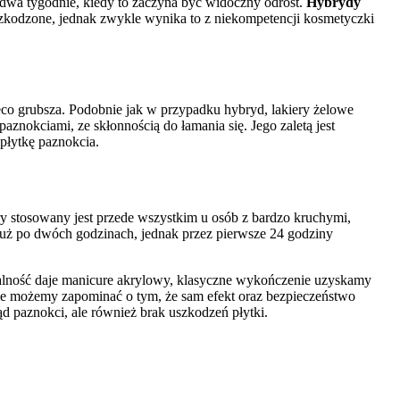
 dwa tygodnie, kiedy to zaczyna być widoczny odrost.
Hybrydy
uszkodzone, jednak zwykle wynika to z niekompetencji kosmetyczki
eco grubsza. Podobnie jak w przypadku hybryd, lakiery żelowe
znokciami, ze skłonnością do łamania się. Jego zaletą jest
płytkę paznokcia.
óry stosowany jest przede wszystkim u osób z bardzo kruchymi,
już po dwóch godzinach, jednak przez pierwsze 24 godziny
ralność daje manicure akrylowy, klasyczne wykończenie uzyskamy
 Nie możemy zapominać o tym, że sam efekt oraz bezpieczeństwo
d paznokci, ale również brak uszkodzeń płytki.