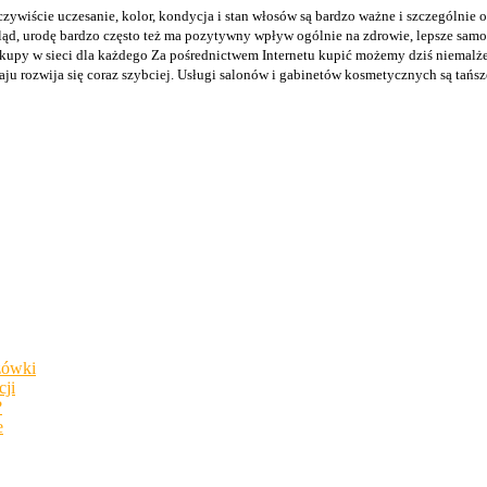
zywiście uczesanie, kolor, kondycja i stan włosów są bardzo ważne i szczególnie oc
ąd, urodę bardzo często też ma pozytywny wpływ ogólnie na zdrowie, lepsze samopo
kupy w sieci dla każdego Za pośrednictwem Internetu kupić możemy dziś niemalże 
 rozwija się coraz szybciej. Usługi salonów i gabinetów kosmetycznych są tańsze i
zówki
cji
?
e