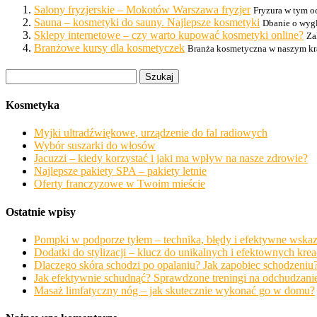
Salony fryzjerskie – Mokotów Warszawa fryzjer
Fryzura w tym oc
Sauna – kosmetyki do sauny. Najlepsze kosmetyki
Dbanie o wygl
Sklepy internetowe – czy warto kupować kosmetyki online?
Za
Branżowe kursy dla kosmetyczek
Branża kosmetyczna w naszym kraju
Szukaj:
Kosmetyka
Myjki ultradźwiękowe, urządzenie do fal radiowych
Wybór suszarki do włosów
Jacuzzi – kiedy korzystać i jaki ma wpływ na nasze zdrowie?
Najlepsze pakiety SPA – pakiety letnie
Oferty franczyzowe w Twoim mieście
Ostatnie wpisy
Pompki w podporze tyłem – technika, błędy i efektywne wska
Dodatki do stylizacji – klucz do unikalnych i efektownych krea
Dlaczego skóra schodzi po opalaniu? Jak zapobiec schodzeniu
Jak efektywnie schudnąć? Sprawdzone treningi na odchudzani
Masaż limfatyczny nóg – jak skutecznie wykonać go w domu?