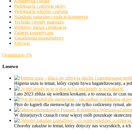
Kosmetyka i uroda
Pielęgnacja i zdrowie skóry
Pielęgnacja włosów i zarostu
Składniki naturalne i zioła w kosmetyce
Techniki i trendy makijażu
Wellness, masaż i relaksacja
Zabiegi kosmetyczne
Zagadnienia pozaurodowe
Zdrowie
Organizacje 1%
Losowo
Higiena uszu to temat, który często bywa bagatelizowany, a 
Co jest trendy w te wakacje.
Lato 2023 zbliża się wielkimi krokami, a to oznacza, że cza
Płyn do kąpieli dla niemowląt to nie tylko codzienny rytuał, 
Zabieg
W dzisiejszych czasach coraz więcej osób poszukuje skuteczn
Choroby zakaźne to temat, który dotyczy nas wszystkich, a ic