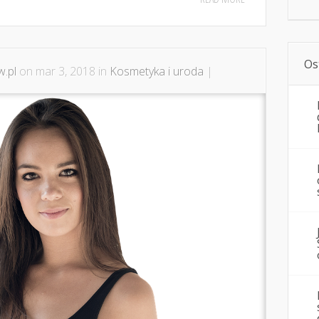
Os
.pl
on mar 3, 2018 in
Kosmetyka i uroda
|