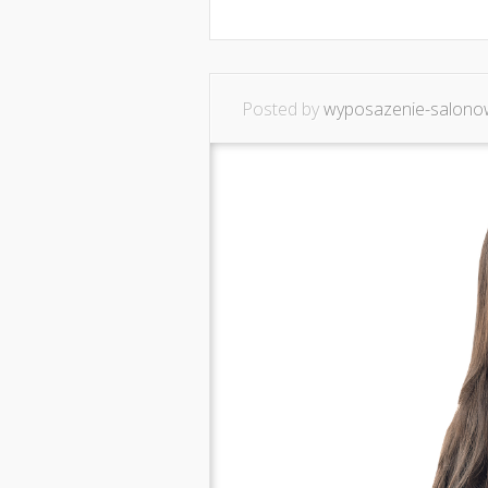
Posted by
wyposazenie-salonow