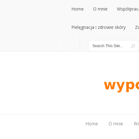
Home
O mnie
Współpraca
Home
Pielęgnacja i zdrowie skóry
O mnie
Współpraca
Z
Pielęgnacja i zdrowie skóry
Z
Home
O mnie
Ws