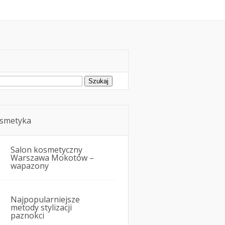
oda
Kosmetyka i uroda
ukaj:
smetyka
Salon kosmetyczny
Warszawa Mokotów –
wapazony
Najpopularniejsze
metody stylizacji
paznokci