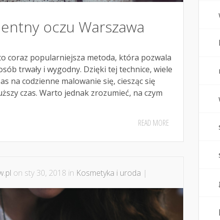
nentny oczu Warszawa
o coraz popularniejsza metoda, która pozwala
ób trwały i wygodny. Dzięki tej technice, wiele
as na codzienne malowanie się, ciesząc się
ższy czas. Warto jednak zrozumieć, na czym
READ MORE
.pl
on sty 30, 2018 in
Kosmetyka i uroda
|