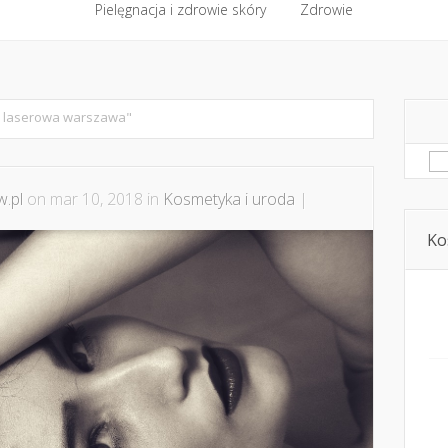
półpraca i kontakt
Pielęgnacja i zdrowie skóry
Domowe kosmetyki i diy
Zdrowie
Kosmetyka i ur
Pielęgnacja i zdrowie skóry
Zdrowie
a laserowa warszawa"
Sz
.pl
on mar 10, 2018 in
Kosmetyka i uroda
|
Ko