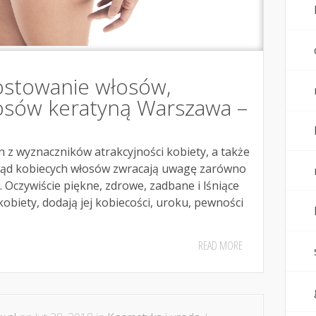
ostowanie włosów,
osów keratyną Warszawa –
n z wyznaczników atrakcyjności kobiety, a także
gląd kobiecych włosów zwracają uwagę zarówno
i. Oczywiście piękne, zdrowe, zadbane i lśniące
obiety, dodają jej kobiecości, uroku, pewności
READ MORE