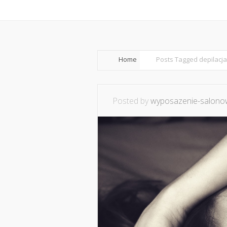
Home
O mnie
Ws
Home
Posts Tagged
depilacj
Posted by
wyposazenie-salonow