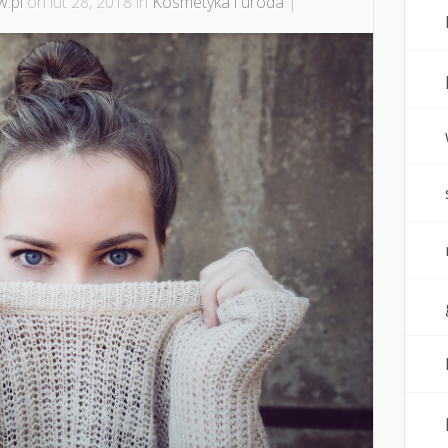
.pl
on lut 28, 2018 in
Kosmetyka i uroda
|