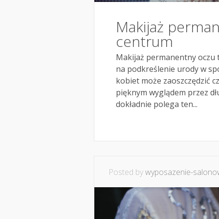
Makijaż perma
centrum
Makijaż permanentny oczu t
na podkreślenie urody w spos
kobiet może zaoszczędzić cz
pięknym wyglądem przez dłu
dokładnie polega ten...
Posted by
wyposazenie-salonow