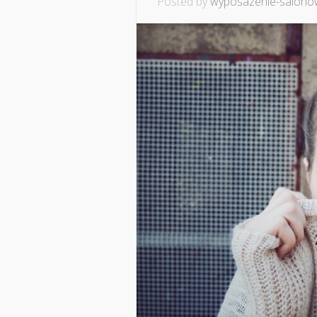
Posted by
wyposazenie-salonow