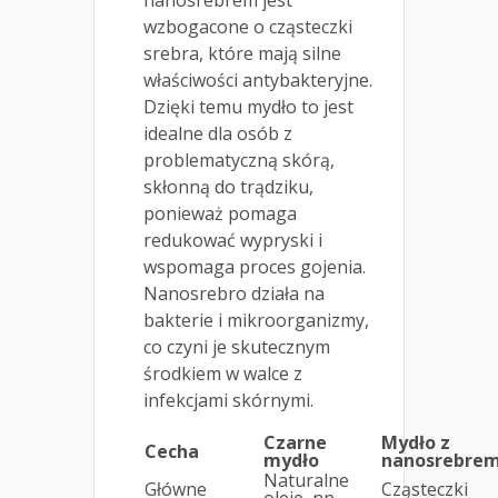
wzbogacone o cząsteczki
srebra, które mają silne
właściwości antybakteryjne.
Dzięki temu mydło to jest
idealne dla osób z
problematyczną skórą,
skłonną do trądziku,
ponieważ pomaga
redukować wypryski i
wspomaga proces gojenia.
Nanosrebro działa na
bakterie i mikroorganizmy,
co czyni je skutecznym
środkiem w walce z
infekcjami skórnymi.
Czarne
Mydło z
Cecha
mydło
nanosrebre
Naturalne
Główne
Cząsteczki
oleje, np.