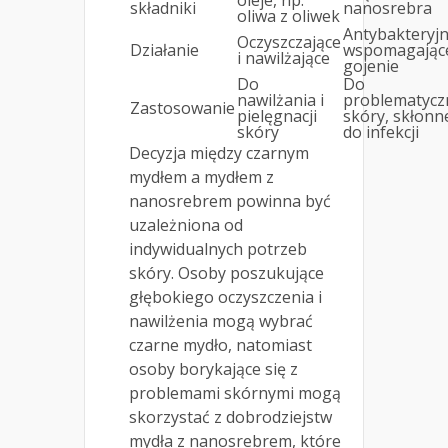
składniki
nanosrebra
oliwa z oliwek
Antybakteryjn
Oczyszczające
Działanie
wspomagając
i nawilżające
gojenie
Do
Do
nawilżania i
problematycz
Zastosowanie
pielęgnacji
skóry, skłonn
skóry
do infekcji
Decyzja między czarnym
mydłem a mydłem z
nanosrebrem powinna być
uzależniona od
indywidualnych potrzeb
skóry. Osoby poszukujące
głębokiego oczyszczenia i
nawilżenia mogą wybrać
czarne mydło, natomiast
osoby borykające się z
problemami skórnymi mogą
skorzystać z dobrodziejstw
mydła z nanosrebrem, które