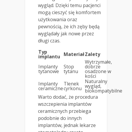
wygląd. Dzięki temu pacjenci
mogą cieszyć się komfortem
użytkowania oraz
pewnością, że ich zęby będą
wyglądały jak nowe przez
długi czas.
Typ
Materiał
Zalety
implantu
Wytrzymałe,
Implanty
Stop
dobrze
tytanowe
tytanu
osadzone w
kości
Naturalny
Implanty
Tlenek
wygląd,
ceramiczne
cyrkonu
biokompatybilne
Warto dodać, że procedura
wszczepienia implantów
ceramicznych przebiega
podobnie do innych
implantów, jednak lekarze