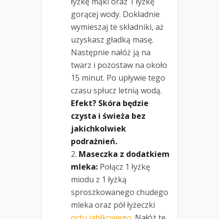
łyżkę mąki oraz 1 łyżkę
gorącej wody. Dokładnie
wymieszaj te składniki, aż
uzyskasz gładką masę.
Następnie nałóż ją na
twarz i pozostaw na około
15 minut. Po upływie tego
czasu spłucz letnią wodą.
Efekt? Skóra będzie
czysta i świeża bez
jakichkolwiek
podrażnień.
Maseczka z dodatkiem
mleka:
Połącz 1 łyżkę
miodu z 1 łyżką
sproszkowanego chudego
mleka oraz pół łyżeczki
octu jabłkowego
. Nałóż tę