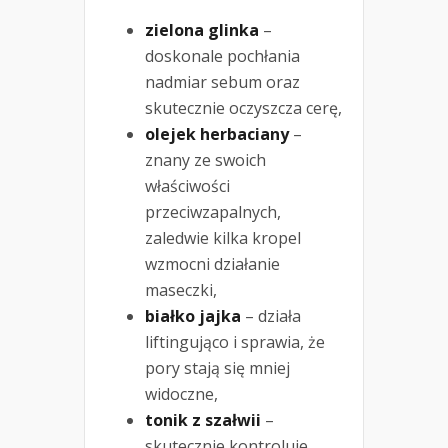
zielona glinka
–
doskonale pochłania
nadmiar sebum oraz
skutecznie oczyszcza cerę,
olejek herbaciany
–
znany ze swoich
właściwości
przeciwzapalnych,
zaledwie kilka kropel
wzmocni działanie
maseczki,
białko jajka
– działa
liftingująco i sprawia, że
pory stają się mniej
widoczne,
tonik z szałwii
–
skutecznie kontroluje