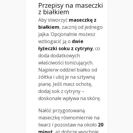
Przepisy na maseczki
z białkiem
Aby stworzyć
maseczkę z
białkiem
, zacznij od jednego
jajka. Opcjonalnie możesz
wzbogacić ją o
dwie
łyżeczki soku z cytryny
, co
doda dodatkowych
właściwości tonizujących.
Najpierw oddziel białko od
żółtka i ubij je na sztywną
pianę. Jeśli masz ochotę,
dodaj sok z cytryny –
doskonale wpływa na skórę.
Nałóż przygotowaną
maseczkę równomiernie na
twarz i pozostaw na około
20
minut
, aż dobrze wyschnie.