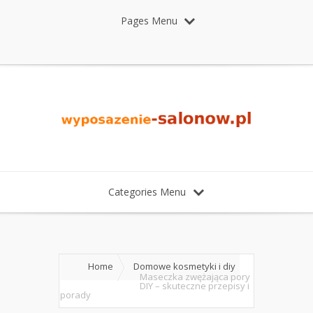
Pages Menu
Categories Menu
Home
Domowe kosmetyki i diy
Maseczka zwężająca pory
DIY – skuteczne przepisy i
porady