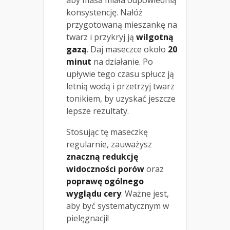
aby masa miała odpowiednią
konsystencję. Nałóż
przygotowaną mieszankę na
twarz i przykryj ją
wilgotną
gazą
. Daj maseczce około
20
minut
na działanie. Po
upływie tego czasu spłucz ją
letnią wodą i przetrzyj twarz
tonikiem, by uzyskać jeszcze
lepsze rezultaty.
Stosując tę maseczkę
regularnie, zauważysz
znaczną redukcję
widoczności porów
oraz
poprawę ogólnego
wyglądu cery
. Ważne jest,
aby być systematycznym w
pielęgnacji!