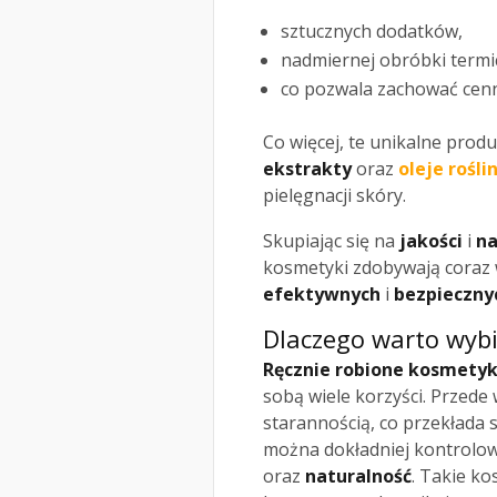
sztucznych dodatków,
nadmiernej obróbki termi
co pozwala zachować cenn
Co więcej, te unikalne pro
ekstrakty
oraz
oleje rośli
pielęgnacji skóry.
Skupiając się na
jakości
i
na
kosmetyki zdobywają coraz
efektywnych
i
bezpieczny
Dlaczego warto wybi
Ręcznie robione kosmetyk
sobą wiele korzyści. Przede
starannością, co przekłada s
można dokładniej kontrolow
oraz
naturalność
. Takie ko