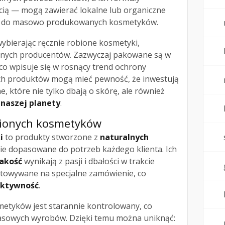
cią — mogą zawierać lokalne lub organiczne
wie do masowo produkowanych kosmetyków.
wybierając ręcznie robione kosmetyki,
alnych producentów. Zazwyczaj pakowane są w
 co wpisuje się w rosnący trend ochrony
ch produktów mogą mieć pewność, że inwestują
, które nie tylko dbają o skórę, ale również
 naszej planety
.
obionych kosmetyków
i
to produkty stworzone z
naturalnych
lnie dopasowane do potrzeb każdego klienta. Ich
akość
wynikają z pasji i dbałości w trakcie
otowywane na specjalne zamówienie, co
ektywność
.
metyków jest starannie kontrolowany, co
masowych wyrobów. Dzięki temu można uniknąć: