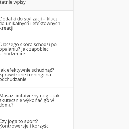
tatnie wpisy
Dodatki do stylizacji – klucz
do unikalnych i efektownych
kreacji
Dlaczego skóra schodzi po
opalaniu? Jak zapobiec
schodzeniu?
Jak efektywnie schudnąć?
Sprawdzone treningi na
odchudzanie
Masaż limfatyczny nóg – jak
skutecznie wykonać go w
domu?
Czy joga to sport?
Kontrowersje i korzyści