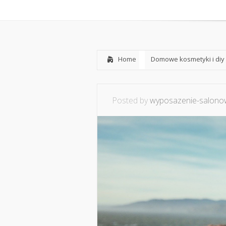
Home
O mnie
Ws
Home
Domowe kosmetyki i diy
Posted by
wyposazenie-salonow