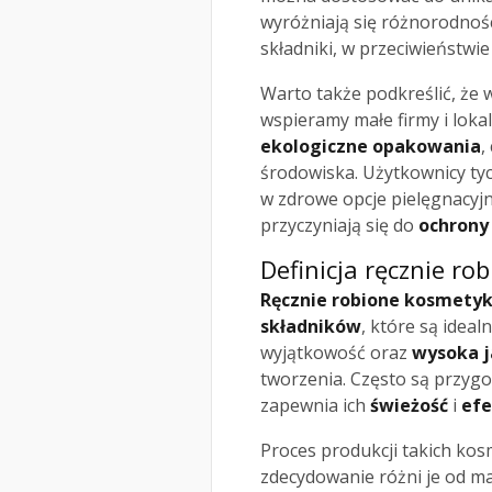
wyróżniają się różnorodnoś
składniki, w przeciwieńst
Warto także podkreślić, że 
wspieramy małe firmy i lok
ekologiczne opakowania
,
środowiska. Użytkownicy ty
w zdrowe opcje pielęgnacyjne
przyczyniają się do
ochrony
Definicja ręcznie r
Ręcznie robione kosmetyk
składników
, które są idea
wyjątkowość oraz
wysoka j
tworzenia. Często są przyg
zapewnia ich
świeżość
i
ef
Proces produkcji takich kos
zdecydowanie różni je od 