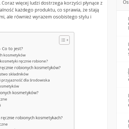
Os
 Coraz więcej ludzi dostrzega korzyści płynące z
kalność każdego produktu, co sprawia, że stają
mi, ale również wyrazem osobistego stylu i
 Co to jest?
ych kosmetyków
kosmetyki ręcznie robione?
a ręcznie robionych kosmetyków?
ństwo składników
 przyjazność dla środowiska
 kosmetyków
obionych kosmetyków?
czne
i
w ręcznie robionych kosmetykach?
iczne