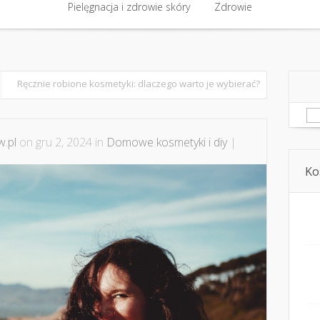
półpraca i kontakt
Pielęgnacja i zdrowie skóry
Domowe kosmetyki i diy
Zdrowie
Kosmetyka i ur
Pielęgnacja i zdrowie skóry
Zdrowie
Ręcznie robione kosmetyki: dlaczego warto je wybierać?
Sz
.pl
on gru 2, 2024 in
Domowe kosmetyki i diy
|
Ko