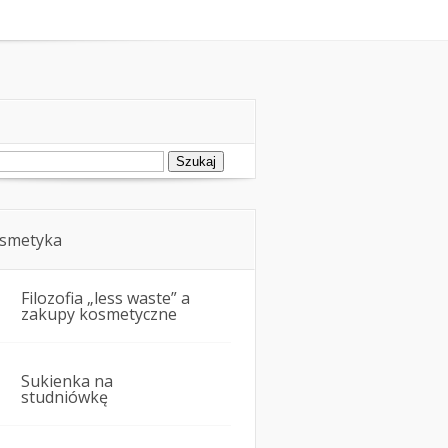
oda
Kosmetyka i uroda
ukaj:
smetyka
Filozofia „less waste” a
zakupy kosmetyczne
Sukienka na
studniówkę