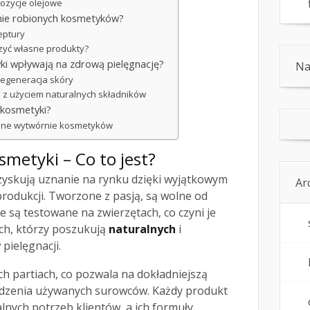
pozycje olejowe
nie robionych kosmetyków?
eptury
rzyć własne produkty?
yki wpływają na zdrową pielęgnację?
Na
 regeneracja skóry
 z użyciem naturalnych składników
 kosmetyki?
kalne wytwórnie kosmetyków
smetyki – Co to jest?
zyskują uznanie na rynku dzięki wyjątkowym
Ar
rodukcji. Tworzone z pasją, są wolne od
e są testowane na zwierzętach, co czyni je
ch, którzy poszukują
naturalnych
i
pielęgnacji.
ch partiach, co pozwala na dokładniejszą
odzenia używanych surowców. Każdy produkt
nych potrzeb klientów, a ich formuły