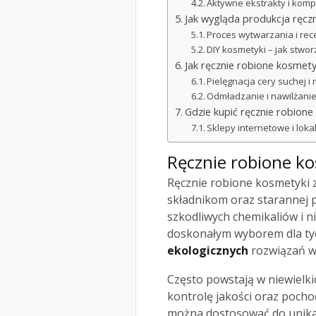
Aktywne ekstrakty i kom
Jak wygląda produkcja ręcz
Proces wytwarzania i rec
DIY kosmetyki – jak stwo
Jak ręcznie robione kosmet
Pielęgnacja cery suchej i
Odmładzanie i nawilżanie
Gdzie kupić ręcznie robione
Sklepy internetowe i lo
Ręcznie robione ko
Ręcznie robione kosmetyki 
składnikom oraz starannej p
szkodliwych chemikaliów i ni
doskonałym wyborem dla ty
ekologicznych
rozwiązań w 
Często powstają w niewielki
kontrolę jakości oraz poch
można dostosować do unikal