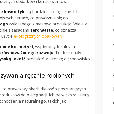
tucznych dodatków i konserwantów.
ne kosmetyki
są bardziej ekologiczne. Ich
jszych seriach, co przyczynia się do
wego
związanego z masową produkcją. Wiele z
dnie z zasadami
zero waste
, co oznacza
 użycie
ekologicznych opakowań
.
obione kosmetyki
, wspieramy lokalnych
zrównoważonego rozwoju
. To doskonały
ysoką jakość
produktów i troskę o środowisko
 używania ręcznie robionych
i
to prawdziwy skarb dla osób poszukujących
produktów do pielęgnacji. Ich największą zaletą
chodzenia naturalnego, takich jak: