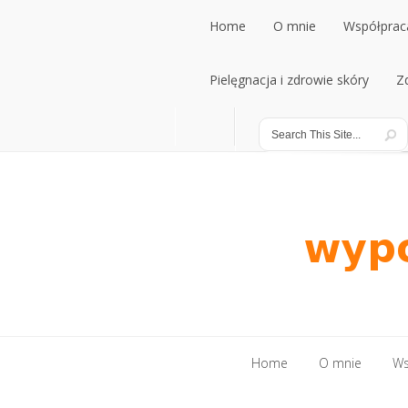
Home
O mnie
Współpraca
Home
Pielęgnacja i zdrowie skóry
O mnie
Współpraca
Z
Pielęgnacja i zdrowie skóry
Z
Home
O mnie
Ws