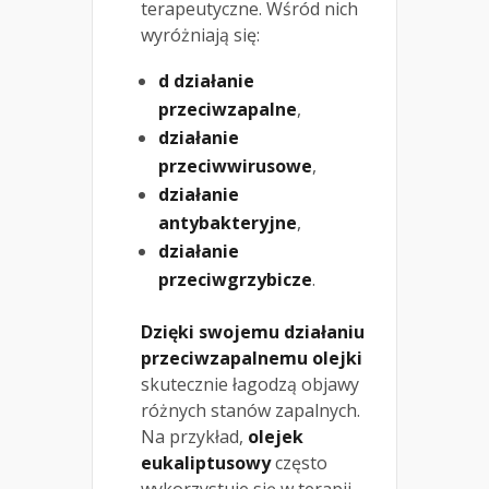
terapeutyczne. Wśród nich
wyróżniają się:
d działanie
przeciwzapalne
,
działanie
przeciwwirusowe
,
działanie
antybakteryjne
,
działanie
przeciwgrzybicze
.
Dzięki swojemu działaniu
przeciwzapalnemu olejki
skutecznie łagodzą objawy
różnych stanów zapalnych.
Na przykład,
olejek
eukaliptusowy
często
wykorzystuje się w terapii