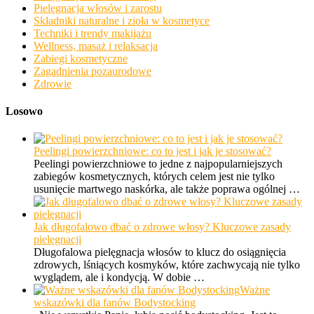
Pielęgnacja włosów i zarostu
Składniki naturalne i zioła w kosmetyce
Techniki i trendy makijażu
Wellness, masaż i relaksacja
Zabiegi kosmetyczne
Zagadnienia pozaurodowe
Zdrowie
Losowo
Peelingi powierzchniowe: co to jest i jak je stosować?
Peelingi powierzchniowe to jedne z najpopularniejszych
zabiegów kosmetycznych, których celem jest nie tylko
usunięcie martwego naskórka, ale także poprawa ogólnej …
Jak długofalowo dbać o zdrowe włosy? Kluczowe zasady
pielęgnacji
Długofalowa pielęgnacja włosów to klucz do osiągnięcia
zdrowych, lśniących kosmyków, które zachwycają nie tylko
wyglądem, ale i kondycją. W dobie …
Ważne
wskazówki dla fanów Bodystocking