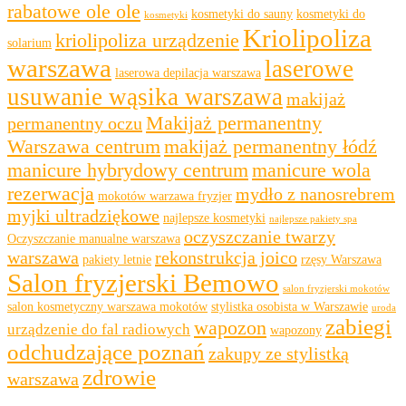
rabatowe ole ole
kosmetyki do sauny
kosmetyki do
kosmetyki
Kriolipoliza
kriolipoliza urządzenie
solarium
warszawa
laserowe
laserowa depilacja warszawa
usuwanie wąsika warszawa
makijaż
Makijaż permanentny
permanentny oczu
Warszawa centrum
makijaż permanentny łódź
manicure hybrydowy centrum
manicure wola
rezerwacja
mydło z nanosrebrem
mokotów warzawa fryzjer
myjki ultradziękowe
najlepsze kosmetyki
najlepsze pakiety spa
oczyszczanie twarzy
Oczyszczanie manualne warszawa
warszawa
rekonstrukcja joico
pakiety letnie
rzęsy Warszawa
Salon fryzjerski Bemowo
salon fryzjerski mokotów
salon kosmetyczny warszawa mokotów
stylistka osobista w Warszawie
uroda
zabiegi
wapozon
urządzenie do fal radiowych
wapozony
odchudzające poznań
zakupy ze stylistką
zdrowie
warszawa