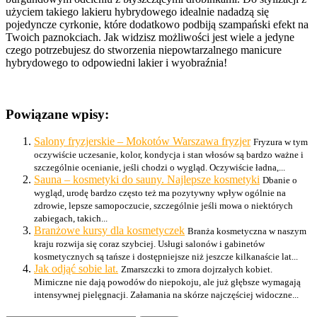
użyciem takiego lakieru hybrydowego idealnie nadadzą się
pojedyncze cyrkonie, które dodatkowo podbiją szampański efekt na
Twoich paznokciach. Jak widzisz możliwości jest wiele a jedyne
czego potrzebujesz do stworzenia niepowtarzalnego manicure
hybrydowego to odpowiedni lakier i wyobraźnia!
Powiązane wpisy:
Salony fryzjerskie – Mokotów Warszawa fryzjer
Fryzura w tym
oczywiście uczesanie, kolor, kondycja i stan włosów są bardzo ważne i
szczególnie ocenianie, jeśli chodzi o wygląd. Oczywiście ładna,...
Sauna – kosmetyki do sauny. Najlepsze kosmetyki
Dbanie o
wygląd, urodę bardzo często też ma pozytywny wpływ ogólnie na
zdrowie, lepsze samopoczucie, szczególnie jeśli mowa o niektórych
zabiegach, takich...
Branżowe kursy dla kosmetyczek
Branża kosmetyczna w naszym
kraju rozwija się coraz szybciej. Usługi salonów i gabinetów
kosmetycznych są tańsze i dostępniejsze niż jeszcze kilkanaście lat...
Jak odjąć sobie lat.
Zmarszczki to zmora dojrzałych kobiet.
Mimiczne nie dają powodów do niepokoju, ale już głębsze wymagają
intensywnej pielęgnacji. Załamania na skórze najczęściej widoczne...