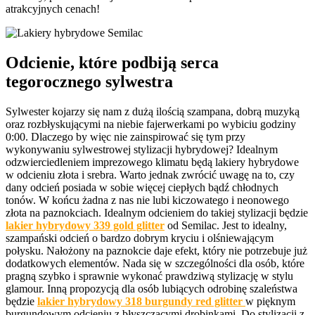
atrakcyjnych cenach!
Odcienie, które podbiją serca
tegorocznego sylwestra
Sylwester kojarzy się nam z dużą ilością szampana, dobrą muzyką
oraz rozbłyskującymi na niebie fajerwerkami po wybiciu godziny
0:00. Dlaczego by więc nie zainspirować się tym przy
wykonywaniu sylwestrowej stylizacji hybrydowej? Idealnym
odzwierciedleniem imprezowego klimatu będą lakiery hybrydowe
w odcieniu złota i srebra. Warto jednak zwrócić uwagę na to, czy
dany odcień posiada w sobie więcej ciepłych bądź chłodnych
tonów. W końcu żadna z nas nie lubi kiczowatego i neonowego
złota na paznokciach. Idealnym odcieniem do takiej stylizacji będzie
lakier hybrydowy 339 gold glitter
od Semilac. Jest to idealny,
szampański odcień o bardzo dobrym kryciu i olśniewającym
połysku. Nałożony na paznokcie daje efekt, który nie potrzebuje już
dodatkowych elementów. Nada się w szczególności dla osób, które
pragną szybko i sprawnie wykonać prawdziwą stylizację w stylu
glamour. Inną propozycją dla osób lubiących odrobinę szaleństwa
będzie
l
akier hybrydowy 318 burgundy red glitter
w pięknym
burgundowym odcieniu z błyszczącymi drobinkami. Do stylizacji z