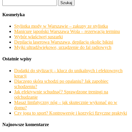
Szukaj:
Kosmetyka
Stylistka mody w Warszawie – zakupy ze stylistką
Manicure japoński Warszawa Wola – rezerwacja terminu
Wybór właściwej suszarki
Depilacja laserowa Warszawa, depilacja okolic bikini
Myjki ultradźwiękowe, urządzenie do fal radiowych
Ostatnie wpisy
Dodatki do stylizacji – klucz do unikalnych i efektownych
kreacji
Dlaczego skóra schodzi po opalaniu? Jak zapobiec
schodzeniu?
Jak efektywnie schudnąć? Sprawdzone treningi na
odchudzanie
Masaż limfatyczny nóg – jak skutecznie wykonać go w
domu?
Czy joga to sport? Kontrowersje i korzyści fizyczne praktyki
Najnowsze komentarze