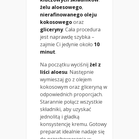
żelu aloesowego
,
nierafinowanego oleju
kokosowego
oraz
gliceryny
. Cała procedura
jest naprawdę szybka –
zajmie Ci jedynie około
10
minut
.
Na początku wyciśnij
żel z
liści aloesu
. Następnie
wymieszaj go z olejem
kokosowym oraz gliceryną w
odpowiednich proporcjach.
Starannie połącz wszystkie
składniki, aby uzyskać
jednolitą i gładką
konsystencję kremu. Gotowy
preparat idealnie nadaje się
do przechowywania w