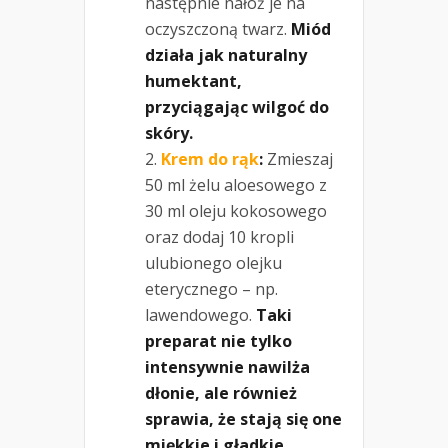
następnie nałóż je na
oczyszczoną twarz.
Miód
działa jak naturalny
humektant,
przyciągając wilgoć do
skóry.
Krem do rąk
:
Zmieszaj
50 ml żelu aloesowego z
30 ml oleju kokosowego
oraz dodaj 10 kropli
ulubionego olejku
eterycznego – np.
lawendowego.
Taki
preparat nie tylko
intensywnie nawilża
dłonie, ale również
sprawia, że stają się one
miękkie i gładkie.