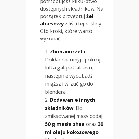
potrzebujesz kilku łatwo
dostępnych składników. Na
początek przygotuj
żel
aloesowy
z liści tej rośliny.
Oto kroki, które warto
wykonać:
Zbieranie żelu
:
Dokładnie umyj i pokrój
kilka gałązek aloesu,
następnie wydobądź
miąższ i wrzuć go do
blendera.
Dodawanie innych
składników
: Do
zmiksowanej masy dodaj
50 g masła shea
oraz
30
ml oleju kokosowego
.