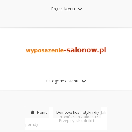
Pages Menu
Categories Menu
Home
Domowe kosmetyki i diy
Jak
zrobić krem z aloesu?
Przepisy, składniki i
porady