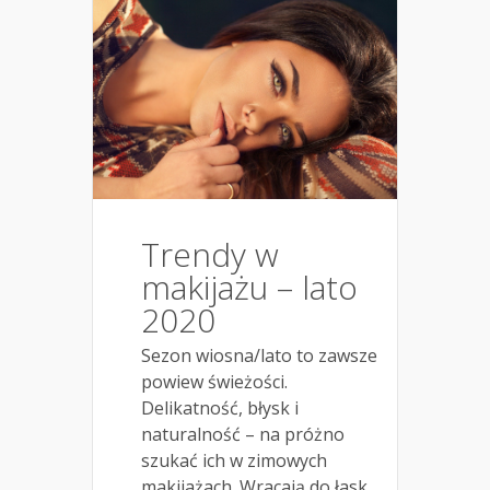
Trendy w
makijażu – lato
2020
Sezon wiosna/lato to zawsze
powiew świeżości.
Delikatność, błysk i
naturalność – na próżno
szukać ich w zimowych
makijażach. Wracają do łask,