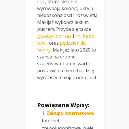
i CC, które idealnie
wyrównają koloryt, ukryją
niedoskonałości i rozświetlą.
Makijaż wykończ lekkim
pudrem. Przyda się także
grzebyk do rzęs
i
linijka do
brwi,
oraz
pędzelek do
henny.
Makijaż lato 2020 to
szansa na drobne
szaleństwa. Latem warto
postawić na nieco bardziej
wyrazisty makijaż oczu i ust.
Powiązane Wpisy:
Zakupy internetowe
Internet
zrewolucjonizował wiele