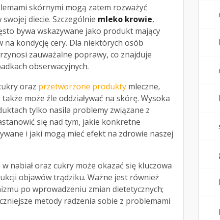
oblemami skórnymi mogą zatem rozważyć
w swojej diecie. Szczególnie
mleko krowie
,
zęsto bywa wskazywane jako produkt mający
 na kondycję cery. Dla niektórych osób
rzynosi zauważalne poprawy, co znajduje
padkach obserwacyjnych.
cukry oraz
przetworzone produkty
mleczne,
, także może źle oddziaływać na skórę. Wysoka
duktach tylko nasila problemy związane z
astanowić się nad tym, jakie konkretne
ywane i jaki mogą mieć efekt na zdrowie naszej
w nabiał oraz cukry może okazać się kluczowa
dukcji objawów trądziku. Ważne jest również
nizmu po wprowadzeniu zmian dietetycznych;
czniejsze metody radzenia sobie z problemami