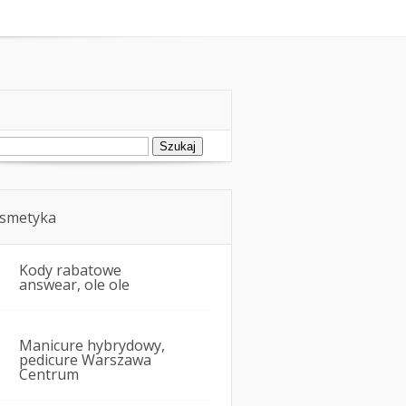
oda
Kosmetyka i uroda
ukaj:
smetyka
Kody rabatowe
answear, ole ole
Manicure hybrydowy,
pedicure Warszawa
Centrum