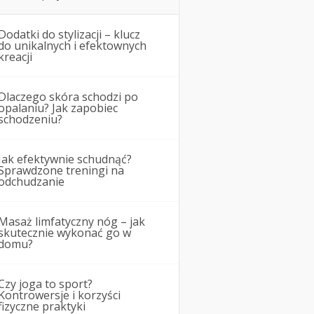
Dodatki do stylizacji – klucz
do unikalnych i efektownych
kreacji
Dlaczego skóra schodzi po
opalaniu? Jak zapobiec
schodzeniu?
Jak efektywnie schudnąć?
Sprawdzone treningi na
odchudzanie
Masaż limfatyczny nóg – jak
skutecznie wykonać go w
domu?
Czy joga to sport?
Kontrowersje i korzyści
fizyczne praktyki