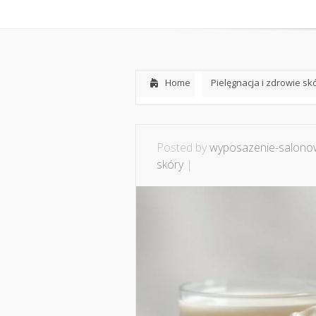
Home
O mnie
Ws
Home
Pielęgnacja i zdrowie sk
Posted by
wyposazenie-salonow
skóry
|