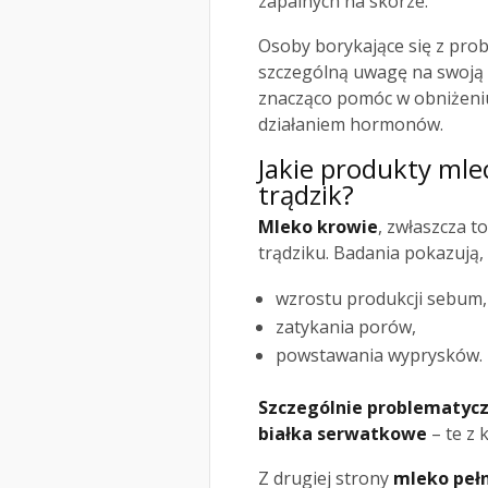
zapalnych na skórze.
Osoby borykające się z pro
szczególną uwagę na swoją 
znacząco pomóc w obniżeni
działaniem hormonów.
Jakie produkty ml
trądzik?
Mleko krowie
, zwłaszcza t
trądziku. Badania pokazują,
wzrostu produkcji sebum,
zatykania porów,
powstawania wyprysków.
Szczególnie problematyc
białka serwatkowe
– te z 
Z drugiej strony
mleko peł