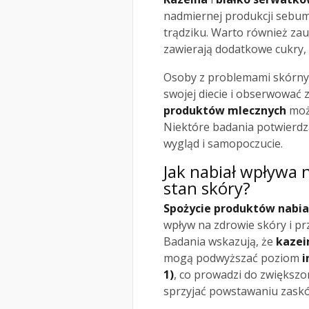
nadmiernej produkcji sebum
trądziku. Warto również za
zawierają dodatkowe cukry,
Osoby z problemami skórny
swojej diecie i obserwować 
produktów mlecznych
może
Niektóre badania potwierdzaj
wygląd i samopoczucie.
Jak nabiał wpływa n
stan skóry?
Spożycie produktów nabi
wpływ na zdrowie skóry i pr
Badania wskazują, że
kazei
mogą podwyższać poziom
i
1)
, co prowadzi do zwiększo
sprzyjać powstawaniu zaskó