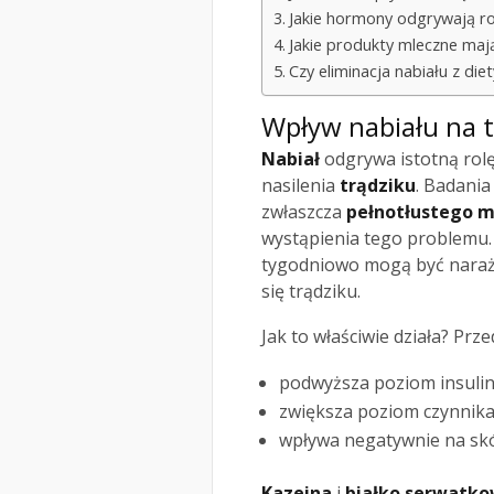
Jakie hormony odgrywają r
Jakie produkty mleczne maj
Czy eliminacja nabiału z di
Wpływ nabiału na t
Nabiał
odgrywa istotną rolę
nasilenia
trądziku
. Badani
zwłaszcza
pełnotłustego 
wystąpienia tego problemu. 
tygodniowo mogą być nara
się trądziku.
Jak to właściwie działa? Prz
podwyższa poziom insulin
zwiększa poziom czynnika
wpływa negatywnie na skó
Kazeina
i
białko serwatk