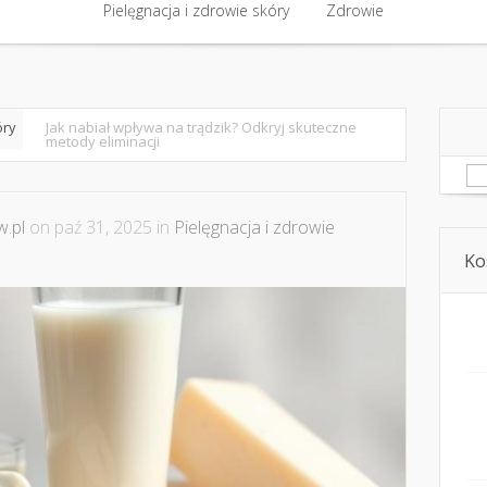
półpraca i kontakt
Pielęgnacja i zdrowie skóry
Domowe kosmetyki i diy
Zdrowie
Kosmetyka i ur
Pielęgnacja i zdrowie skóry
Zdrowie
óry
Jak nabiał wpływa na trądzik? Odkryj skuteczne
metody eliminacji
Sz
.pl
on paź 31, 2025 in
Pielęgnacja i zdrowie
Ko