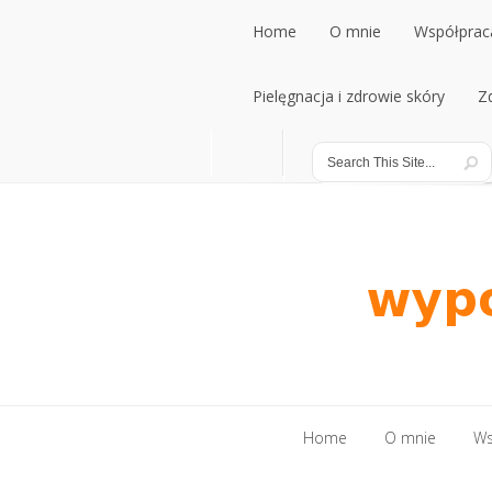
Home
O mnie
Współpraca
Home
Pielęgnacja i zdrowie skóry
O mnie
Współpraca
Z
Pielęgnacja i zdrowie skóry
Z
Home
O mnie
Ws