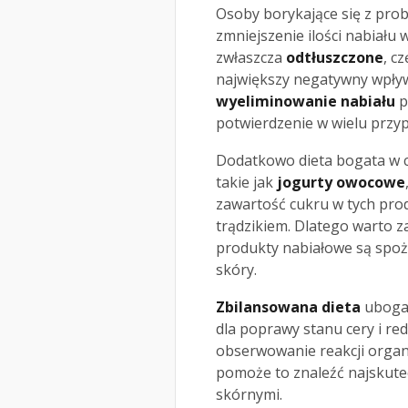
Osoby borykające się z pr
zmniejszenie ilości nabiału 
zwłaszcza
odtłuszczone
, c
największy negatywny wpływ
wyeliminowanie nabiału
p
potwierdzenie w wielu przy
Dodatkowo dieta bogata w 
takie jak
jogurty owocowe
zawartość cukru w tych pro
trądzikiem. Dlatego warto z
produkty nabiałowe są spoż
skóry.
Zbilansowana dieta
uboga 
dla poprawy stanu cery i re
obserwowanie reakcji orga
pomoże to znaleźć najskute
skórnymi.