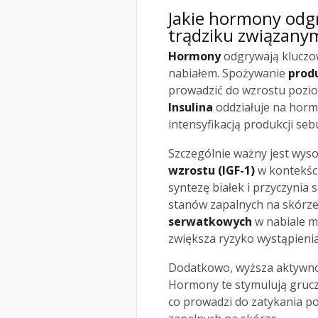
Jakie hormony odg
trądziku związany
Hormony
odgrywają kluczow
nabiałem. Spożywanie
prod
prowadzić do wzrostu pozi
Insulina
oddziałuje na hor
intensyfikacją produkcji se
Szczególnie ważny jest wys
wzrostu (IGF-1)
w kontekśc
syntezę białek i przyczynia 
stanów zapalnych na skórz
serwatkowych
w nabiale m
zwiększa ryzyko wystąpieni
Dodatkowo, wyższa aktywn
Hormony te stymulują gruczo
co prowadzi do zatykania p