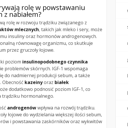
rywają rolę w powstawaniu
m z nabiałem?
ą rolę w rozwoju trądziku związanego z
uktów mlecznych
, takich jak mleko i sery, może
omu insuliny oraz hormonów androgenowych.
monalną równowagę organizmu, co skutkuje
bum przez gruczoły łojowe.
oki poziom
insulinopodobnego czynnika
ie problemów skórnych. IGF-1 wspomaga
się do nadmiernej produkcji sebum, a także
e. Obecność
kazeiny
oraz
białek
oże dodatkowo podnosić poziom IGF-1, co
a trądziku hormonalnego.
ość
androgenów
wpływa na rozwój trądziku.
ły łojowe do wydzielania większej ilości sebum,
orów i powstawania zaskórników oraz wykwitów