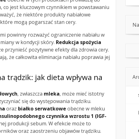
, co jest kluczowym czynnikiem w powstawaniu
uważyć, że niektóre produkty nabiałowe
 które mogą pogarszać stan cery.
Na
mi powinny rozważyć ograniczenie nabiału w
zmiany w kondycji skóry.
Redukcja spożycia
 przynieść pozytywne efekty dla zdrowia cery.
ą, że całkowita eliminacja nabiału poprawia jej
a trądzik: jak dieta wpływa na
Ar
ałowych
, zwłaszcza
mleka
, może mieć istotny
zyczyniać się do występowania trądziku.
na
oraz
białko serwatkowe
obecne w mleku
nsulinopodobnego czynnika wzrostu 1 (IGF-
nej produkcji sebum. W efekcie może to
rników oraz zaostrzeniu objawów trądziku.