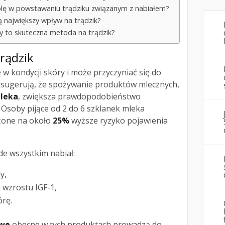
olę w powstawaniu trądziku związanym z nabiałem?
ą największy wpływ na trądzik?
ety to skuteczna metoda na trądzik?
rądzik
 w kondycji skóry i może przyczyniać się do
a sugerują, że spożywanie produktów mlecznych,
mleka
, zwiększa prawdopodobieństwo
Osoby pijące od 2 do 6 szklanek mleka
żone na około
25%
wyższe ryzyko pojawienia
ede wszystkim nabiał:
y,
 wzrostu IGF-1,
rę.
owe
obecne w tych produktach prowadzą do