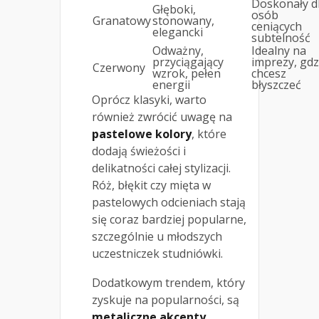
Doskonały d
Głęboki,
osób
Granatowy
stonowany,
ceniących
elegancki
subtelność
Odważny,
Idealny na
przyciągający
imprezy, gdz
Czerwony
wzrok, pełen
chcesz
energii
błyszczeć
Oprócz klasyki, warto
również zwrócić uwagę na
pastelowe kolory
, które
dodają świeżości i
delikatności całej stylizacji.
Róż, błękit czy mięta w
pastelowych odcieniach stają
się coraz bardziej popularne,
szczególnie u młodszych
uczestniczek studniówki.
Dodatkowym trendem, który
zyskuje na popularności, są
metaliczne akcenty
.