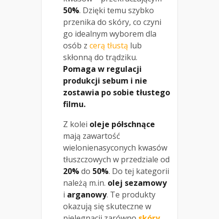
50%
. Dzięki temu szybko
przenika do skóry, co czyni
go idealnym wyborem dla
osób z
cerą tłustą
lub
skłonną do trądziku.
Pomaga w regulacji
produkcji sebum i nie
zostawia po sobie tłustego
filmu.
Z kolei
oleje półschnące
mają zawartość
wielonienasyconych kwasów
tłuszczowych w przedziale od
20%
do
50%
. Do tej kategorii
należą m.in.
olej sezamowy
i
arganowy
. Te produkty
okazują się skuteczne w
pielęgnacji zarówno
skóry