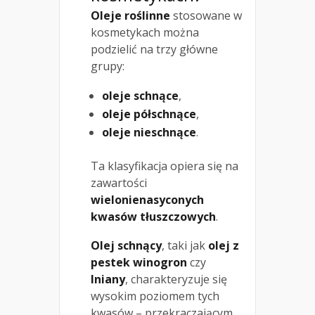
Oleje roślinne
stosowane w
kosmetykach można
podzielić na trzy główne
grupy:
oleje schnące
,
oleje półschnące
,
oleje nieschnące
.
Ta klasyfikacja opiera się na
zawartości
wielonienasyconych
kwasów tłuszczowych
.
Olej schnący
, taki jak
olej z
pestek winogron
czy
lniany
, charakteryzuje się
wysokim poziomem tych
kwasów – przekraczającym