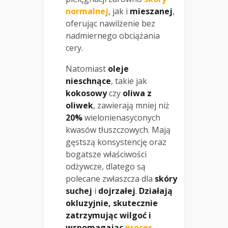
normalnej
, jak i
mieszanej
,
oferując nawilżenie bez
nadmiernego obciążania
cery.
Natomiast
oleje
nieschnące
, takie jak
kokosowy
czy
oliwa z
oliwek
, zawierają mniej niż
20%
wielonienasyconych
kwasów tłuszczowych. Mają
gęstszą konsystencję oraz
bogatsze właściwości
odżywcze, dlatego są
polecane zwłaszcza dla
skóry
suchej
i
dojrzałej
.
Działają
okluzyjnie, skutecznie
zatrzymując wilgoć i
wspomagając
proces