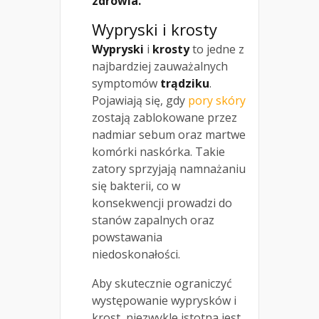
zdrowia.
Wypryski i krosty
Wypryski
i
krosty
to jedne z
najbardziej zauważalnych
symptomów
trądziku
.
Pojawiają się, gdy
pory skóry
zostają zablokowane przez
nadmiar sebum oraz martwe
komórki naskórka. Takie
zatory sprzyjają namnażaniu
się bakterii, co w
konsekwencji prowadzi do
stanów zapalnych oraz
powstawania
niedoskonałości.
Aby skutecznie ograniczyć
występowanie wyprysków i
krost, niezwykle istotna jest