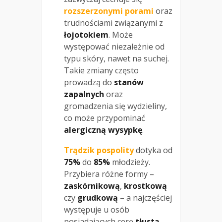
rozszerzonymi porami
oraz
trudnościami związanymi z
łojotokiem
. Może
występować niezależnie od
typu skóry, nawet na suchej.
Takie zmiany często
prowadzą do
stanów
zapalnych
oraz
gromadzenia się wydzieliny,
co może przypominać
alergiczną wysypkę
.
Trądzik pospolity
dotyka od
75%
do
85%
młodzieży.
Przybiera różne formy –
zaskórnikową
,
krostkową
czy
grudkową
– a najczęściej
występuje u osób
posiadających cerę
tłustą