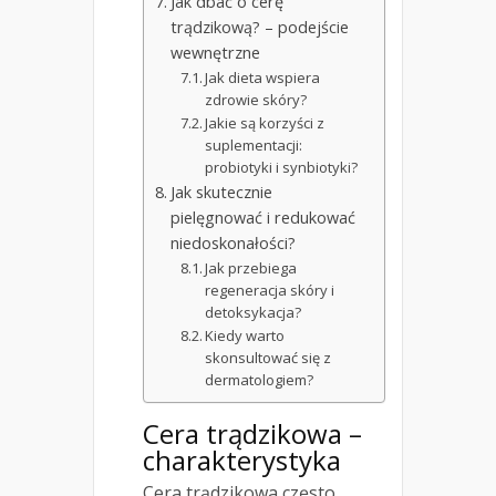
Jak dbać o cerę
trądzikową? – podejście
wewnętrzne
Jak dieta wspiera
zdrowie skóry?
Jakie są korzyści z
suplementacji:
probiotyki i synbiotyki?
Jak skutecznie
pielęgnować i redukować
niedoskonałości?
Jak przebiega
regeneracja skóry i
detoksykacja?
Kiedy warto
skonsultować się z
dermatologiem?
Cera trądzikowa –
charakterystyka
Cera trądzikowa często