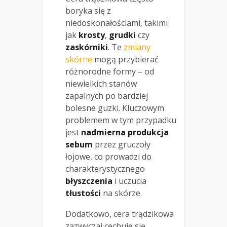
boryka się z
niedoskonałościami, takimi
jak
krosty
,
grudki
czy
zaskórniki
. Te
zmiany
skórne
mogą przybierać
różnorodne formy – od
niewielkich stanów
zapalnych po bardziej
bolesne guzki. Kluczowym
problemem w tym przypadku
jest
nadmierna produkcja
sebum
przez gruczoły
łojowe, co prowadzi do
charakterystycznego
błyszczenia
i uczucia
tłustości
na skórze.
Dodatkowo, cera trądzikowa
zazwyczaj cechuje się