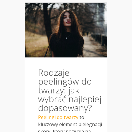
Rodzaje
peelingów do
twarzy: jak
wybrać najlepiej
dopasowany?
Peelingi do twarzy
to
kluczowy element pielęgnacji
skóry, który pozwala na