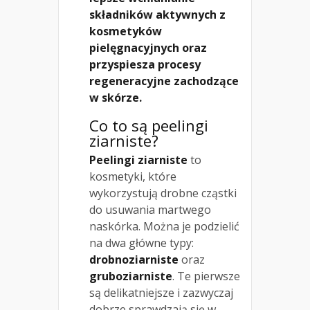
składników aktywnych z
kosmetyków
pielęgnacyjnych oraz
przyspiesza procesy
regeneracyjne zachodzące
w skórze.
Co to są peelingi
ziarniste?
Peelingi ziarniste
to
kosmetyki, które
wykorzystują drobne cząstki
do usuwania martwego
naskórka. Można je podzielić
na dwa główne typy:
drobnoziarniste
oraz
gruboziarniste
. Te pierwsze
są delikatniejsze i zazwyczaj
dobrze sprawdzają się w