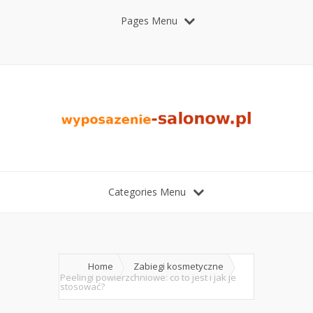
Pages Menu
Categories Menu
Home
Zabiegi kosmetyczne
Peelingi powierzchniowe: co to jest i jak je
stosować?