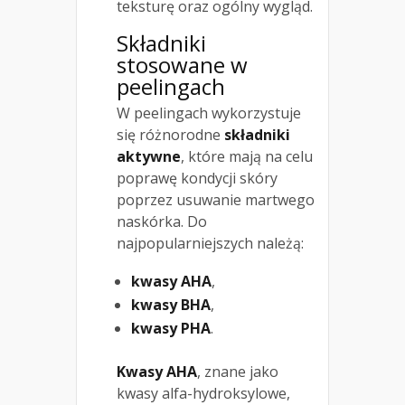
teksturę oraz ogólny wygląd.
Składniki
stosowane w
peelingach
W peelingach wykorzystuje
się różnorodne
składniki
aktywne
, które mają na celu
poprawę kondycji skóry
poprzez usuwanie martwego
naskórka. Do
najpopularniejszych należą:
kwasy AHA
,
kwasy BHA
,
kwasy PHA
.
Kwasy AHA
, znane jako
kwasy alfa-hydroksylowe,