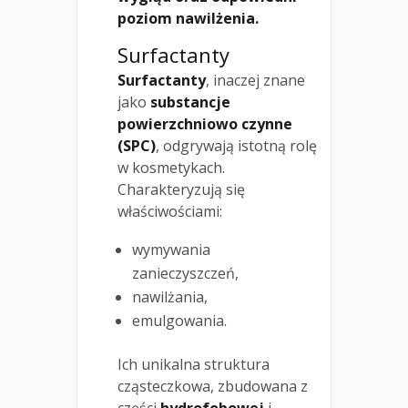
poziom nawilżenia.
Surfactanty
Surfactanty
, inaczej znane
jako
substancje
powierzchniowo czynne
(SPC)
, odgrywają istotną rolę
w kosmetykach.
Charakteryzują się
właściwościami:
wymywania
zanieczyszczeń,
nawilżania,
emulgowania.
Ich unikalna struktura
cząsteczkowa, zbudowana z
części
hydrofobowej
i