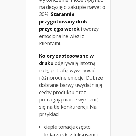
na decyzję o zakupie nawet o
30%.
Starannie
przygotowany druk
przyciąga wzrok
i tworzy
emocjonalne więzi z
klientami.
Kolory zastosowane w
druku
odgrywają istotną
rolę; potrafią wywoływać
różnorodne emocje. Dobrze
dobrane barwy uwydatniają
cechy produktu oraz
pomagają marce wyróżnić
się na tle konkurencji. Na
przykład:
ciepłe tonacje często
kojarzą się z luksusem i