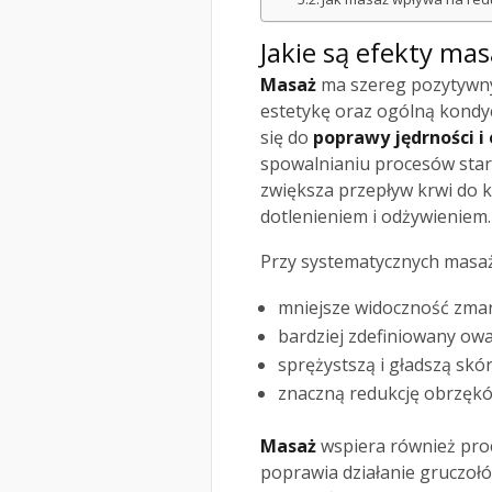
Jakie są efekty ma
Masaż
ma szereg pozytywnyc
estetykę oraz ogólną kondyc
się do
poprawy jędrności i 
spowalnianiu procesów sta
zwiększa przepływ krwi do 
dotlenieniem i odżywieniem.
Przy systematycznych masa
mniejsze widoczność zmar
bardziej zdefiniowany owa
sprężystszą i gładszą skór
znaczną redukcję obrzękó
Masaż
wspiera również pro
poprawia działanie gruczołó