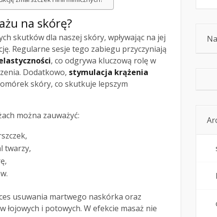
sażu na skórę?
h skutków dla naszej skóry, wpływając na jej
Na
ję. Regularne sesje tego zabiegu przyczyniają
elastyczności
, co odgrywa kluczową rolę w
rzenia. Dodatkowo,
stymulacja krążenia
komórek skóry, co skutkuje lepszym
żach można zauważyć:
Ar
szczek,
l twarzy,
ę,
w.
ces usuwania martwego naskórka oraz
w łojowych i potowych. W efekcie masaż nie