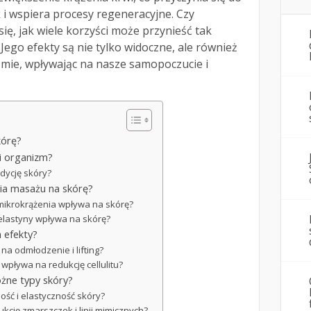
 i wspiera procesy regeneracyjne. Czy
ię, jak wiele korzyści może przynieść tak
Jego efekty są nie tylko widoczne, ale również
mie, wpływając na nasze samopoczucie i
kórę?
i organizm?
dycję skóry?
nia masażu na skórę?
i mikrokrążenia wpływa na skórę?
 elastyny wpływa na skórę?
h efekty?
na odmłodzenie i lifting?
 wpływa na redukcję cellulitu?
óżne typy skóry?
ość i elastyczność skóry?
kcję zmarszczek i linii mimicznych?