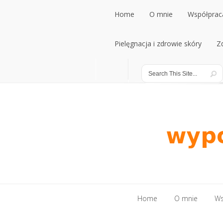
Home
O mnie
Współpraca
Home
Pielęgnacja i zdrowie skóry
O mnie
Współpraca
Z
Pielęgnacja i zdrowie skóry
Z
Home
O mnie
Ws