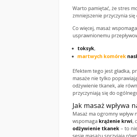
Warto pamiętać, że stres m
zmniejszenie przyczynia si
Co więcej, masaż wspomaga
usprawnionemu przepływowi 
toksyk
,
martwych komórek
nas
Efektem tego jest gładka, p
masaże nie tylko poprawiają
odżywienie tkanek, ale równ
przyczyniają się do ogólne
Jak masaż wpływa n
Masaż ma ogromny wpływ na
wspomaga
krążenie krwi
, 
odżywienie tkanek
– to ni
sesje masażu sprzyjają rów