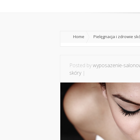
Home
O mnie
Ws
Home
Pielęgnacja i zdrowie sk
Posted by
wyposazenie-salonow
skóry
|