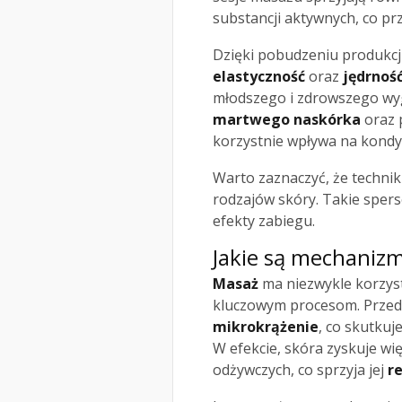
substancji aktywnych, co pr
Dzięki pobudzeniu produkcj
elastyczność
oraz
jędrnoś
młodszego i zdrowszego wygl
martwego naskórka
oraz 
korzystnie wpływa na kondyc
Warto zaznaczyć, że techn
rodzajów skóry. Takie sper
efekty zabiegu.
Jakie są mechanizm
Masaż
ma niezwykle korzyst
kluczowym procesom. Przed
mikrokrążenie
, co skutku
W efekcie, skóra zyskuje wi
odżywczych, co sprzyja jej
r