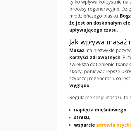
tylko wpływa korzystnie na
procesy regeneracyjne. Dzi
młodzieńczego blasku.
Boga
że jest on doskonałym el
upływającego czasu.
Jak wpływa masaż n
Masaż
ma niezwykle pozytyw
korzyści zdrowotnych
. Pr
zwiększa dotlenienie tkanek.
skóry, ponieważ lepsze ukr
szybszej regeneracji, co je
wyglądu
.
Regularne sesje masażu to 
napięcia mięśniowego
,
stresu
,
wsparcie
zdrowia psych