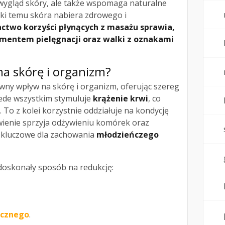
 wygląd skóry, ale także wspomaga naturalne
ęki temu skóra nabiera zdrowego i
ctwo korzyści płynących z masażu sprawia,
ementem pielęgnacji oraz walki z oznakami
a skórę i organizm?
ny wpływ na skórę i organizm, oferując szereg
zede wszystkim stymuluje
krążenie krwi
, co
 To z kolei korzystnie oddziałuje na kondycję
wienie sprzyja odżywieniu komórek oraz
st kluczowe dla zachowania
młodzieńczego
doskonały sposób na redukcję:
icznego
.