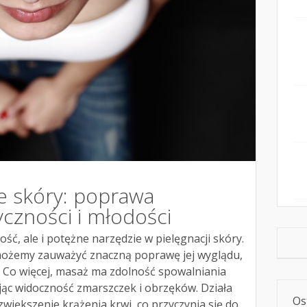
e skóry: poprawa
yczności i młodości
ść, ale i potężne narzędzie w pielęgnacji skóry.
możemy zauważyć znaczną poprawę jej wyglądu,
i. Co więcej, masaż ma zdolność spowalniania
jąc widoczność zmarszczek i obrzęków. Działa
Os
większenie krążenia krwi, co przyczynia się do