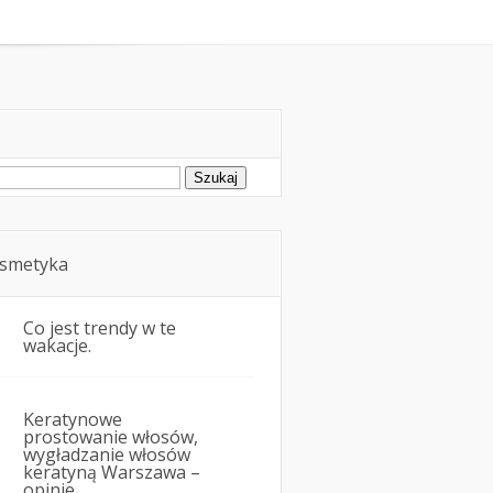
oda
Kosmetyka i uroda
ukaj:
smetyka
Co jest trendy w te
wakacje.
Keratynowe
prostowanie włosów,
wygładzanie włosów
keratyną Warszawa –
opinie