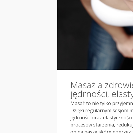
Masaż a zdrowi
jędrności, elast
Masaż to nie tylko przyjemno
Dzięki regularnym sesjom 
jędrności oraz elastycznośc
procesów starzenia, reduku
on na naszą skórę poprzez z