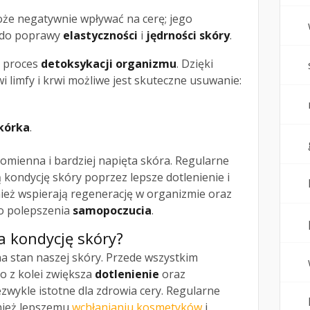
oże negatywnie wpływać na cerę; jego
ę do poprawy
elastyczności
i
jędrności skóry
.
 proces
detoksykacji organizmu
. Dzięki
limfy i krwi możliwe jest skuteczne usuwanie:
kórka
.
romienna i bardziej napięta skóra. Regularne
 kondycję skóry poprzez lepsze dotlenienie i
ież wspierają regenerację w organizmie oraz
go polepszenia
samopoczucia
.
a kondycję skóry?
 stan naszej skóry. Przede wszystkim
co z kolei zwiększa
dotlenienie
oraz
ezwykle istotne dla zdrowia cery. Regularne
nież lepszemu
wchłanianiu kosmetyków
i