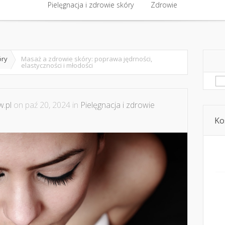
półpraca i kontakt
Pielęgnacja i zdrowie skóry
Domowe kosmetyki i diy
Zdrowie
Kosmetyka i ur
Pielęgnacja i zdrowie skóry
Zdrowie
óry
Masaż a zdrowie skóry: poprawa jędrności,
elastyczności i młodości
Sz
.pl
on paź 20, 2024 in
Pielęgnacja i zdrowie
Ko