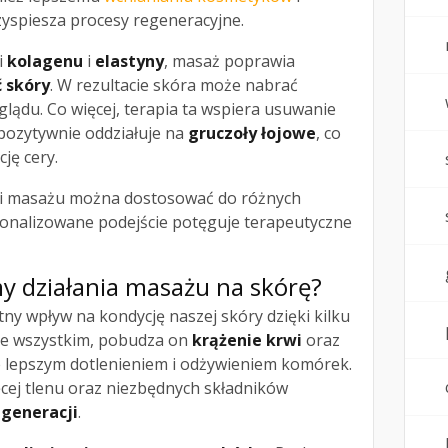
zyspiesza procesy regeneracyjne.
i
kolagenu
i
elastyny
, masaż poprawia
ć skóry
. W rezultacie skóra może nabrać
ądu. Co więcej, terapia ta wspiera usuwanie
pozytywnie oddziałuje na
gruczoły łojowe
, co
ję cery.
iki masażu można dostosować do różnych
sonalizowane podejście potęguje terapeutyczne
y działania masażu na skórę?
ny wpływ na kondycję naszej skóry dzięki kilku
e wszystkim, pobudza on
krążenie krwi
oraz
je lepszym dotlenieniem i odżywieniem komórek.
ęcej tlenu oraz niezbędnych składników
egeneracji
.