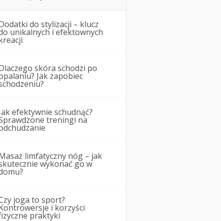
Dodatki do stylizacji – klucz
do unikalnych i efektownych
kreacji
Dlaczego skóra schodzi po
opalaniu? Jak zapobiec
schodzeniu?
Jak efektywnie schudnąć?
Sprawdzone treningi na
odchudzanie
Masaż limfatyczny nóg – jak
skutecznie wykonać go w
domu?
Czy joga to sport?
Kontrowersje i korzyści
fizyczne praktyki