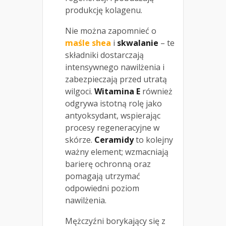
produkcję kolagenu.
Nie można zapomnieć o
maśle shea
i
skwalanie
– te
składniki dostarczają
intensywnego nawilżenia i
zabezpieczają przed utratą
wilgoci.
Witamina E
również
odgrywa istotną rolę jako
antyoksydant, wspierając
procesy regeneracyjne w
skórze.
Ceramidy
to kolejny
ważny element; wzmacniają
barierę ochronną oraz
pomagają utrzymać
odpowiedni poziom
nawilżenia.
Mężczyźni borykający się z