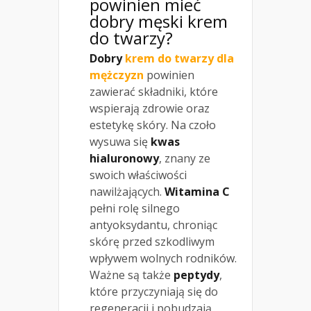
powinien mieć
dobry męski krem
do twarzy?
Dobry
krem do twarzy dla
mężczyzn
powinien
zawierać składniki, które
wspierają zdrowie oraz
estetykę skóry. Na czoło
wysuwa się
kwas
hialuronowy
, znany ze
swoich właściwości
nawilżających.
Witamina C
pełni rolę silnego
antyoksydantu, chroniąc
skórę przed szkodliwym
wpływem wolnych rodników.
Ważne są także
peptydy
,
które przyczyniają się do
regeneracji i pobudzają