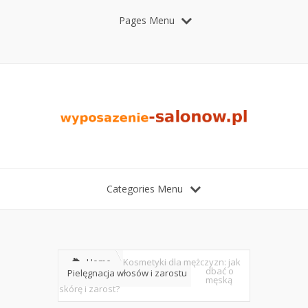
Pages Menu
Categories Menu
Home
Kosmetyki dla mężczyzn: jak
dbać o
Pielęgnacja włosów i zarostu
męską
skórę i zarost?