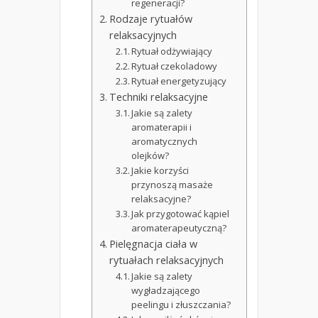
regeneracji?
Rodzaje rytuałów
relaksacyjnych
Rytuał odżywiający
Rytuał czekoladowy
Rytuał energetyzujący
Techniki relaksacyjne
Jakie są zalety
aromaterapii i
aromatycznych
olejków?
Jakie korzyści
przynoszą masaże
relaksacyjne?
Jak przygotować kąpiel
aromaterapeutyczną?
Pielęgnacja ciała w
rytuałach relaksacyjnych
Jakie są zalety
wygładzającego
peelingu i złuszczania?