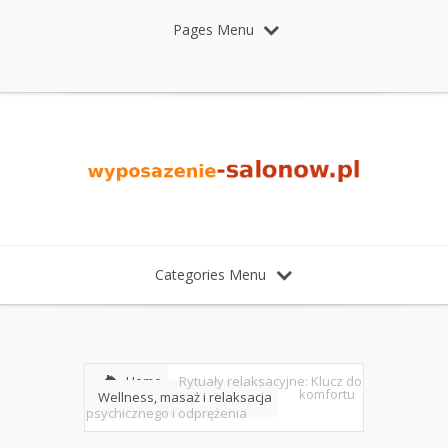
Pages Menu
Categories Menu
Home
Rytuały relaksacyjne: Klucz do
komfortu
Wellness, masaż i relaksacja
psychicznego i odprężenia