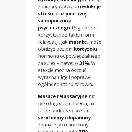
znaczący wpływ na
redukcję
stresu
oraz
poprawę
samopoczucia
psychicznego
. Regularne
korzystanie z takich form
relaksacji, jak
masaże
, może
obniżyć poziom
kortyzolu
–
hormonu odpowiedzialnego
za stres – nawet o
31%
. W
efekcie można odczuć
wyraźną ulgę i poprawę
ogólnego stanu zdrowia.
Masaże relaksacyjne
nie
tylko łagodzą napięcia, ale
także podnoszą poziom
serotoniny
i
dopaminy
,
znanych jako hormony
szczęścia, o około
28%
.