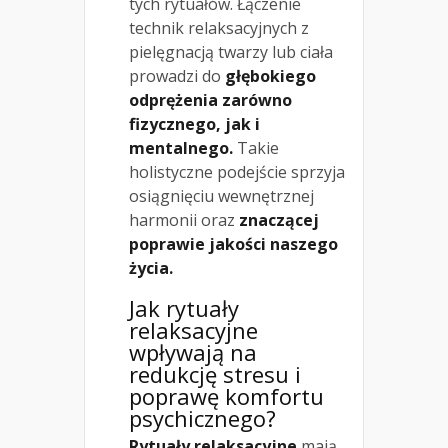
tych rytuałów. Łączenie
technik relaksacyjnych z
pielęgnacją twarzy lub ciała
prowadzi do
głębokiego
odprężenia zarówno
fizycznego, jak i
mentalnego.
Takie
holistyczne podejście sprzyja
osiągnięciu wewnętrznej
harmonii oraz
znaczącej
poprawie jakości naszego
życia.
Jak rytuały
relaksacyjne
wpływają na
redukcję stresu i
poprawę komfortu
psychicznego?
Rytuały relaksacyjne
mają