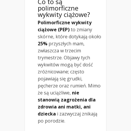
Co to są
polimorficzne
wykwity ciążowe?
Polimorficzne wykwity
ciążowe (PEP)
to zmiany
skórne, które dotykają około
25%
przyszłych mam,
zwłaszcza w trzecim
trymestrze. Objawy tych
wykwitów mogą być dość
zróżnicowane; często
pojawiają się grudki,
pęcherze oraz rumień. Mimo
że są uciążliwe,
nie
stanowią zagrożenia dla
zdrowia ani matki, ani
dziecka
i zazwyczaj znikają
po porodzie.