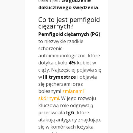
celem jest
złagodzenie
dokuczliwego swędzenia
.
Co to jest pemfigoid
ciężarnych?
Pemfigoid ciężarnych (PG)
to niezwykle rzadkie
schorzenie
autoimmunologiczne, które
dotyka około
4%
kobiet w
ciąży. Najczęściej pojawia się
w
III trymestrze
i objawia
się pęcherzami oraz
bolesnymi
zmianami
skórnymi
. W jego rozwoju
kluczową rolę odgrywają
przeciwciała
IgG
, które
atakują antygeny znajdujące
się w komórkach łożyska