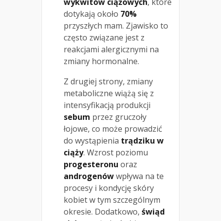
wykwitów ciążowych
, które
dotykają około
70%
przyszłych mam. Zjawisko to
często związane jest z
reakcjami alergicznymi na
zmiany hormonalne.
Z drugiej strony, zmiany
metaboliczne wiążą się z
intensyfikacją produkcji
sebum
przez gruczoły
łojowe, co może prowadzić
do wystąpienia
trądziku w
ciąży
. Wzrost poziomu
progesteronu
oraz
androgenów
wpływa na te
procesy i kondycję skóry
kobiet w tym szczególnym
okresie. Dodatkowo,
świąd