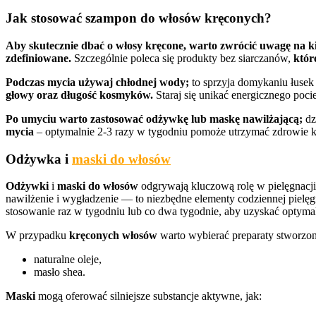
Jak stosować szampon do włosów kręconych?
Aby skutecznie dbać o włosy kręcone, warto zwrócić uwagę na kil
zdefiniowane.
Szczególnie poleca się produkty bez siarczanów,
któr
Podczas mycia używaj chłodnej wody;
to sprzyja domykaniu łusek
głowy oraz długość kosmyków.
Staraj się unikać energicznego poci
Po umyciu warto zastosować odżywkę lub maskę nawilżającą;
dz
mycia
– optymalnie 2-3 razy w tygodniu pomoże utrzymać zdrowie 
Odżywka i
maski do włosów
Odżywki
i
maski do włosów
odgrywają kluczową rolę w pielęgnacj
nawilżenie i wygładzenie — to niezbędne elementy codziennej pielęg
stosowanie raz w tygodniu lub co dwa tygodnie, aby uzyskać optymal
W przypadku
kręconych włosów
warto wybierać preparaty stworzone 
naturalne oleje,
masło shea.
Maski
mogą oferować silniejsze substancje aktywne, jak: