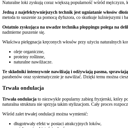
Naturalne loki zyskują coraz większą popularność wśród mężczyzn, 
Jedną z najefektywniejszych technik jest ugniatanie włosów dłońm
metoda to suszenie za pomocą dyfuzora, co skutkuje luźniejszymi i ba
Ostatnio zyskująca na uwadze technika ploppingu polega na del
nadmierne puszenie się.
Właściwa pielęgnacja kręconych włosów przy użyciu naturalnych kos
oleje organiczne,
proteiny roślinne,
naturalne nawilżacze.
Te składniki intensywnie nawilżają i odżywiają pasma, sprawiając, 
parabenów oraz systematycznie je nawilżać. Dzięki temu można cies
Trwała ondulacja
Trwała ondulacja
to niezwykle popularny zabieg fryzjerski, który p
naturalna struktura nie sprzyja takim stylizacjom. Cały proces rozpoc
Wśród zalet trwałej ondulacji można wymienić:
długotrwały efekt w postaci atrakcyjnych loków,