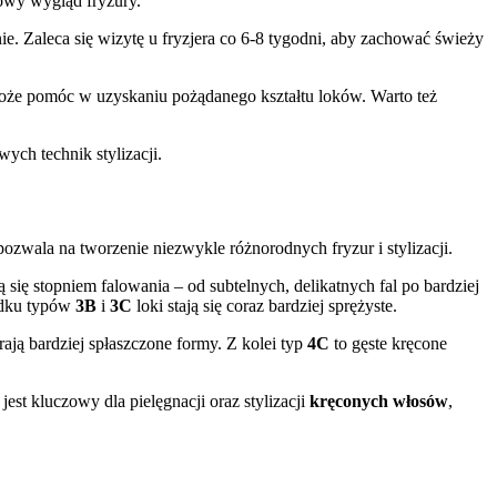
owy wygląd fryzury.
ie. Zaleca się wizytę u fryzjera co 6-8 tygodni, aby zachować świeży
może pomóc w uzyskaniu pożądanego kształtu loków. Warto też
ych technik stylizacji.
ozwala na tworzenie niezwykle różnorodnych fryzur i stylizacji.
ią się stopniem falowania – od subtelnych, delikatnych fal po bardziej
padku typów
3B
i
3C
loki stają się coraz bardziej sprężyste.
ają bardziej spłaszczone formy. Z kolei typ
4C
to gęste kręcone
est kluczowy dla pielęgnacji oraz stylizacji
kręconych włosów
,