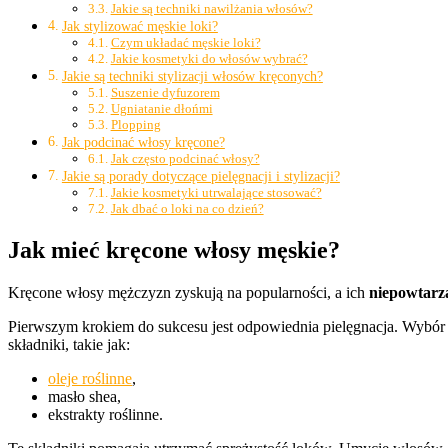
Jakie są techniki nawilżania włosów?
Jak stylizować męskie loki?
Czym układać męskie loki?
Jakie kosmetyki do włosów wybrać?
Jakie są techniki stylizacji włosów kręconych?
Suszenie dyfuzorem
Ugniatanie dłońmi
Plopping
Jak podcinać włosy kręcone?
Jak często podcinać włosy?
Jakie są porady dotyczące pielęgnacji i stylizacji?
Jakie kosmetyki utrwalające stosować?
Jak dbać o loki na co dzień?
Jak mieć kręcone włosy męskie?
Kręcone włosy mężczyzn zyskują na popularności, a ich
niepowtarz
Pierwszym krokiem do sukcesu jest odpowiednia pielęgnacja. Wybó
składniki, takie jak:
oleje roślinne
,
masło shea,
ekstrakty roślinne.