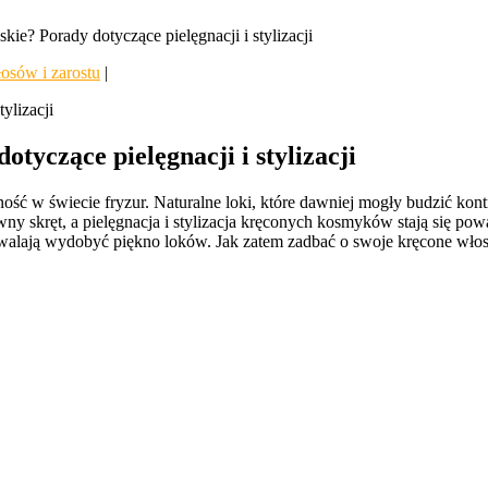
ie? Porady dotyczące pielęgnacji i stylizacji
łosów i zarostu
|
tyczące pielęgnacji i stylizacji
ość w świecie fryzur. Naturalne loki, które dawniej mogły budzić kon
owny skręt, a pielęgnacja i stylizacja kręconych kosmyków stają si
zwalają wydobyć piękno loków. Jak zatem zadbać o swoje kręcone włosy 