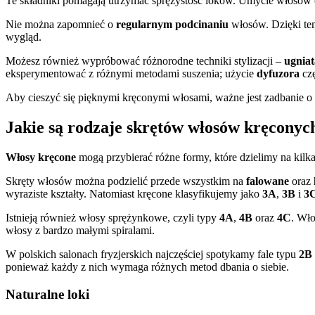
Te składniki pomagają utrzymać sprężystość loków. Umycie włosów
Nie można zapomnieć o
regularnym podcinaniu
włosów. Dzięki tem
wygląd.
Możesz również wypróbować różnorodne techniki stylizacji –
ugniat
eksperymentować z różnymi metodami suszenia; użycie
dyfuzora
czę
Aby cieszyć się pięknymi kręconymi włosami, ważne jest zadbanie o o
Jakie są rodzaje skrętów włosów kręconyc
Włosy kręcone
mogą przybierać różne formy, które dzielimy na kilka
Skręty włosów można podzielić przede wszystkim na
falowane
oraz
wyraziste kształty. Natomiast kręcone klasyfikujemy jako
3A
,
3B
i
3
Istnieją również włosy sprężynkowe, czyli typy
4A
,
4B
oraz
4C
. Wł
włosy z bardzo małymi spiralami.
W polskich salonach fryzjerskich najczęściej spotykamy fale typu
2B
ponieważ każdy z nich wymaga różnych metod dbania o siebie.
Naturalne loki