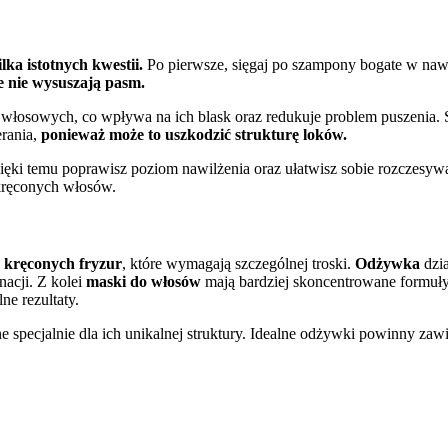
ka istotnych kwestii.
Po pierwsze, sięgaj po szampony bogate w naw
e nie wysuszają pasm.
 włosowych, co wpływa na ich blask oraz redukuje problem puszenia.
erania,
ponieważ może to uszkodzić strukturę loków.
ięki temu poprawisz poziom nawilżenia oraz ułatwisz sobie rozczesyw
kręconych włosów.
i
kręconych fryzur
, które wymagają szczególnej troski.
Odżywka
dzia
nacji. Z kolei
maski do włosów
mają bardziej skoncentrowane formuły,
ne rezultaty.
specjalnie dla ich unikalnej struktury. Idealne odżywki powinny zawier