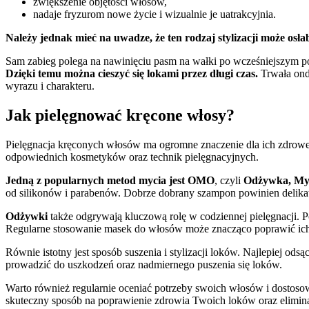
zwiększenie objętości włosów,
nadaje fryzurom nowe życie i wizualnie je uatrakcyjnia.
Należy jednak mieć na uwadze, że ten rodzaj stylizacji może osła
Sam zabieg polega na nawinięciu pasm na wałki po wcześniejszym pokr
Dzięki temu można cieszyć się lokami przez długi czas.
Trwała ondu
wyrazu i charakteru.
Jak pielęgnować kręcone włosy?
Pielęgnacja kręconych włosów ma ogromne znaczenie dla ich zdroweg
odpowiednich kosmetyków oraz technik pielęgnacyjnych.
Jedną z popularnych metod mycia jest OMO
, czyli
Odżywka, My
od silikonów i parabenów. Dobrze dobrany szampon powinien delikatn
Odżywki
także odgrywają kluczową rolę w codziennej pielęgnacji. P
Regularne stosowanie masek do włosów może znacząco poprawić ich ko
Równie istotny jest sposób suszenia i stylizacji loków. Najlepiej od
prowadzić do uszkodzeń oraz nadmiernego puszenia się loków.
Warto również regularnie oceniać potrzeby swoich włosów i dostoso
skuteczny sposób na poprawienie zdrowia Twoich loków oraz elimi