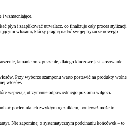
e i wzmacniające.
płyn i zaaplikować utrwalacz, co finalizuje cały proces stylizacji.
alującymi włosami, którzy pragną nadać swojej fryzurze nowego
szenie, łamanie oraz puszenie, dlatego kluczowe jest stosowanie
 włosów. Przy wyborze szamponu warto postawić na produkty wolne
nnej włosów.
 które wspierają utrzymanie odpowiedniego poziomu wilgoci.
ży unikać pocierania ich zwykłym ręcznikiem, ponieważ może to
tanty). Nie zapominaj o systematycznym podcinaniu końcówek – to