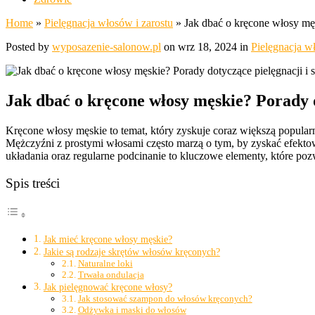
Home
»
Pielęgnacja włosów i zarostu
»
Jak dbać o kręcone włosy męsk
Posted by
wyposazenie-salonow.pl
on wrz 18, 2024 in
Pielęgnacja w
Jak dbać o kręcone włosy męskie? Porady do
Kręcone włosy męskie to temat, który zyskuje coraz większą popularn
Mężczyźni z prostymi włosami często marzą o tym, by zyskać efekt
układania oraz regularne podcinanie to kluczowe elementy, które po
Spis treści
Jak mieć kręcone włosy męskie?
Jakie są rodzaje skrętów włosów kręconych?
Naturalne loki
Trwała ondulacja
Jak pielęgnować kręcone włosy?
Jak stosować szampon do włosów kręconych?
Odżywka i maski do włosów