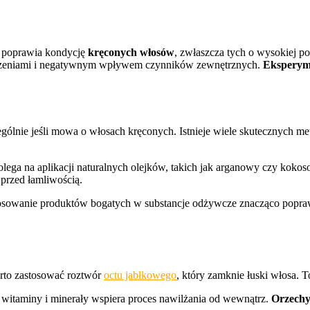
 poprawia kondycję
kręconych włosów
, zwłaszcza tych o wysokiej p
odzeniami i negatywnym wpływem czynników zewnętrznych.
Eksperym
gólnie jeśli mowa o włosach kręconych. Istnieje wiele skutecznych m
lega na aplikacji naturalnych olejków, takich jak arganowy czy kokos
 przed łamliwością.
osowanie produktów bogatych w substancje odżywcze znacząco popraw
to zastosować roztwór
octu jabłkowego
, który zamknie łuski włosa. To
witaminy i minerały wspiera proces nawilżania od wewnątrz.
Orzechy