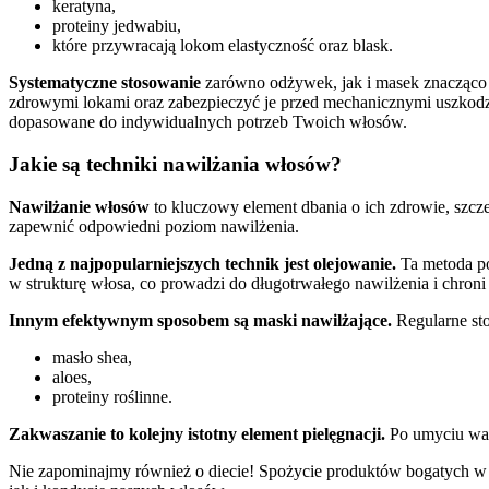
keratyna,
proteiny jedwabiu,
które przywracają lokom elastyczność oraz blask.
Systematyczne stosowanie
zarówno odżywek, jak i masek znacząco
zdrowymi lokami oraz zabezpieczyć je przed mechanicznymi uszk
dopasowane do indywidualnych potrzeb Twoich włosów.
Jakie są techniki nawilżania włosów?
Nawilżanie włosów
to kluczowy element dbania o ich zdrowie, szcze
zapewnić odpowiedni poziom nawilżenia.
Jedną z najpopularniejszych technik jest olejowanie.
Ta metoda po
w strukturę włosa, co prowadzi do długotrwałego nawilżenia i chroni
Innym efektywnym sposobem są maski nawilżające.
Regularne st
masło shea,
aloes,
proteiny roślinne.
Zakwaszanie to kolejny istotny element pielęgnacji.
Po umyciu war
Nie zapominajmy również o diecie! Spożycie produktów bogatych w 