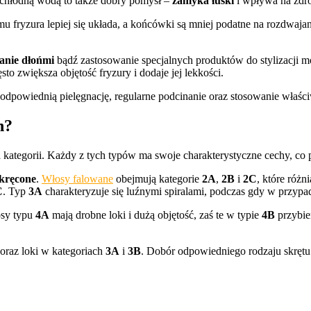
 chłodną wodą to także dobry pomysł –
zamyka łuski
i wpływa na zdr
u fryzura lepiej się układa, a końcówki są mniej podatne na rozdwajan
anie dłońmi
bądź zastosowanie specjalnych produktów do stylizacji 
sto zwiększa objętość fryzury i dodaje jej lekkości.
dpowiednią pielęgnację, regularne podcinanie oraz stosowanie właściw
h?
 kategorii. Każdy z tych typów ma swoje charakterystyczne cechy, co p
kręcone
.
Włosy falowane
obejmują kategorie
2A
,
2B
i
2C
, które różn
C
. Typ
3A
charakteryzuje się luźnymi spiralami, podczas gdy w przy
osy typu
4A
mają drobne loki i dużą objętość, zaś te w typie
4B
przybier
oraz loki w kategoriach
3A
i
3B
. Dobór odpowiedniego rodzaju skrętu j