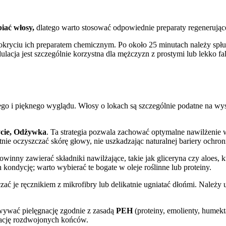
biać włosy,
dlatego warto stosować odpowiednie preparaty regenerując
yciu ich preparatem chemicznym. Po około 25 minutach należy spłukać 
lacja jest szczególnie korzystna dla mężczyzn z prostymi lub lekko f
o i pięknego wyglądu. Włosy o lokach są szczególnie podatne na wysu
cie, Odżywka
. Ta strategia pozwala zachować optymalne nawilżenie
ie oczyszczać skórę głowy, nie uszkadzając naturalnej bariery ochro
owinny zawierać składniki nawilżające, takie jak gliceryna czy aloes,
ndycję; warto wybierać te bogate w oleje roślinne lub proteiny.
sączać je ręcznikiem z mikrofibry lub delikatnie ugniatać dłońmi. Nale
wywać pielęgnację zgodnie z zasadą
PEH
(proteiny, emolienty, humek
nację rozdwojonych końców.