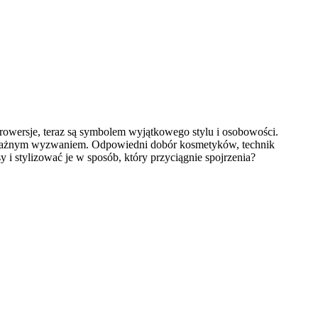
trowersje, teraz są symbolem wyjątkowego stylu i osobowości.
ę poważnym wyzwaniem. Odpowiedni dobór kosmetyków, technik
i stylizować je w sposób, który przyciągnie spojrzenia?