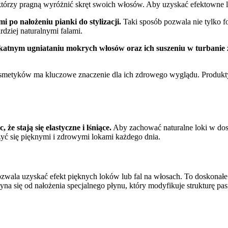
którzy pragną wyróżnić skręt swoich włosów. Aby uzyskać efektowne 
i po nałożeniu pianki do stylizacji.
Taki sposób pozwala nie tylko fo
rdziej naturalnymi falami.
ikatnym ugniataniu mokrych włosów oraz ich suszeniu w turbanie z
metyków ma kluczowe znaczenie dla ich zdrowego wyglądu. Produkty t
że stają się elastyczne i lśniące.
Aby zachować naturalne loki w dos
zyć się pięknymi i zdrowymi lokami każdego dnia.
ozwala uzyskać efekt pięknych loków lub fal na włosach. To doskonałe 
zyna się od nałożenia specjalnego płynu, który modyfikuje strukturę pa