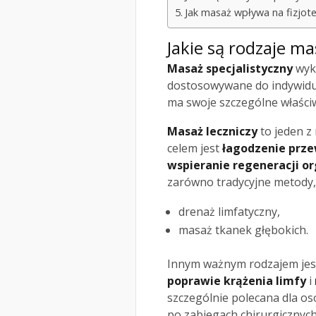
Jak masaż wpływa na fizjot
Jakie są rodzaje m
Masaż specjalistyczny
wyko
dostosowywane do indywidu
ma swoje szczególne właści
Masaż leczniczy
to jeden z
celem jest
łagodzenie prz
wspieranie regeneracji o
zarówno tradycyjne metody, j
drenaż limfatyczny,
masaż tkanek głębokich.
Innym ważnym rodzajem je
poprawie krążenia limfy
i
szczególnie polecana dla os
po zabiegach chirurgicznych