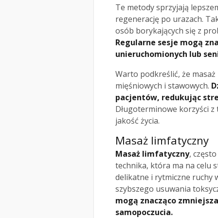
Te metody sprzyjają lepszem
regenerację po urazach. Tak
osób borykających się z pr
Regularne sesje mogą zn
unieruchomionych lub sen
Warto podkreślić, że masaż l
mięśniowych i stawowych.
D
pacjentów, redukując stre
Długoterminowe korzyści z 
jakość życia.
Masaż limfatyczny
Masaż limfatyczny
, częst
technika, która ma na celu 
delikatne i rytmiczne ruchy
szybszego usuwania toksycz
mogą znacząco zmniejsza
samopoczucia.