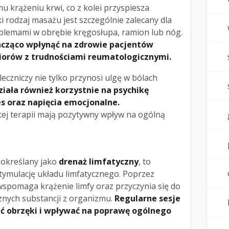
u krążeniu krwi, co z kolei przyspiesza
i rodzaj masażu jest szczególnie zalecany dla
oblemami w obrębie kręgosłupa, ramion lub nóg.
acząco wpłynąć na zdrowie pacjentów
iorów z trudnościami reumatologicznymi.
eczniczy nie tylko przynosi ulgę w bólach
ziała również korzystnie na psychikę
s oraz napięcia emocjonalne.
tej terapii mają pozytywny wpływ na ogólną
o określany jako
drenaż limfatyczny
, to
stymulację układu limfatycznego. Poprzez
 wspomaga krążenie limfy oraz przyczynia się do
nych substancji z organizmu.
Regularne sesje
ć obrzęki i wpływać na poprawę ogólnego