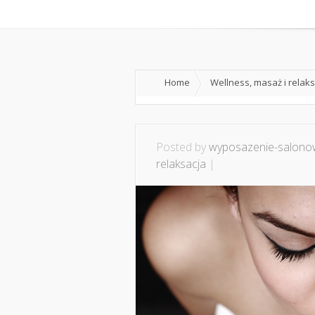
Home
O mnie
Ws
Home
Wellness, masaż i relak
Posted by
wyposazenie-salonow
relaksacja
|