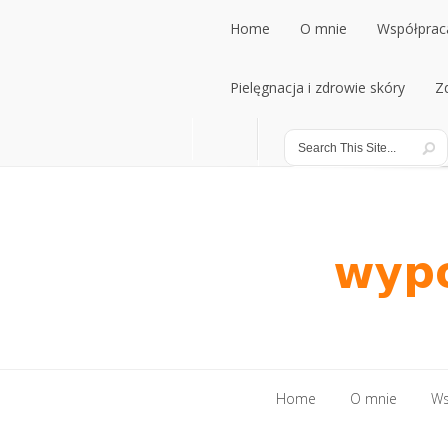
Home
O mnie
Współpraca
Home
Pielęgnacja i zdrowie skóry
O mnie
Współpraca
Z
Pielęgnacja i zdrowie skóry
Z
Home
O mnie
Ws