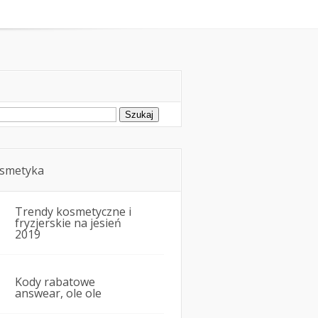
oda
Kosmetyka i uroda
ukaj:
smetyka
Trendy kosmetyczne i
fryzjerskie na jesień
2019
Kody rabatowe
answear, ole ole