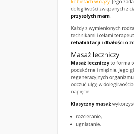
kobietach w ciąży
. Jego zad
dolegliwości związanych z ci
przyszłych mam
.
Każdy z wymienionych rodz
technikami i celami terapeut
rehabilitacji
i
dbałości o z
Masaż leczniczy
Masaż leczniczy
to forma te
podskórne i mięśnie. Jego 
regeneracyjnych organizmu 
odczuć ulgę w dolegliwościa
napięcie.
Klasyczny masaż
wykorzystu
rozcieranie,
ugniatanie.