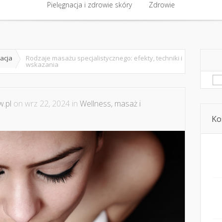
półpraca i kontakt
Pielęgnacja i zdrowie skóry
Domowe kosmetyki i diy
Zdrowie
Kosmetyka i ur
Pielęgnacja i zdrowie skóry
Zdrowie
sacja
Rodzaje masażu specjalistycznego: efekty, techniki i
wskazania
Sz
.pl
on wrz 22, 2024 in
Wellness, masaż i
Ko