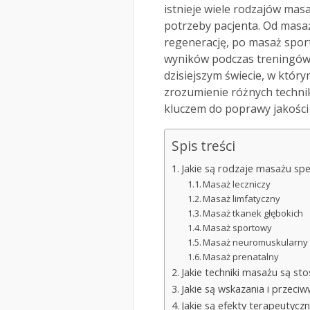
istnieje wiele rodzajów mas
potrzeby pacjenta. Od masaż
regenerację, po masaż spor
wyników podczas treningów 
dzisiejszym świecie, w którym
zrozumienie różnych techni
kluczem do poprawy jakości ż
Spis treści
Jakie są rodzaje masażu spe
Masaż leczniczy
Masaż limfatyczny
Masaż tkanek głębokich
Masaż sportowy
Masaż neuromuskularny
Masaż prenatalny
Jakie techniki masażu są s
Jakie są wskazania i przec
Jakie są efekty terapeutyc