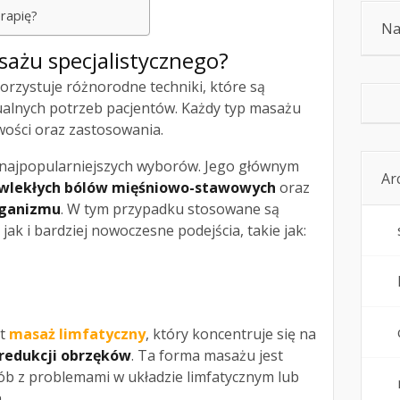
erapię?
Na
asażu specjalistycznego?
rzystuje różnorodne techniki, które są
alnych potrzeb pacjentów. Każdy typ masażu
wości oraz zastosowania.
 najpopularniejszych wyborów. Jego głównym
Ar
ewlekłych bólów mięśniowo-stawowych
oraz
rganizmu
. W tym przypadku stosowane są
ak i bardziej nowoczesne podejścia, takie jak:
st
masaż limfatyczny
, który koncentruje się na
redukcji obrzęków
. Ta forma masażu jest
ób z problemami w układzie limfatycznym lub
.