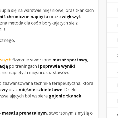
upia się na warstwie mięśniowej oraz tkankach
nić chroniczne napięcia
oraz
zwiększyć
eczna metoda dla osób borykających się z
i z:
ycznego,
wnych
fizycznie stworzono
masaż sportowy
,
ację
po treningach i
poprawia wyniki
enie napiętych mięśni oraz stawów.
o zaawansowana technika terapeutyczna, która
owy
oraz
mięśnie szkieletowe
. Dzięki
yzwalających ból wspiera
gojenie tkanek
i
o
masażu prenatalnym
, stworzonym z myślą o