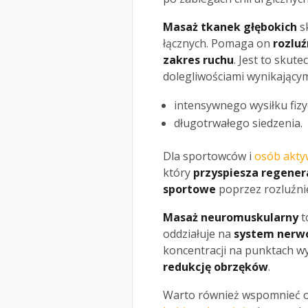
Masaż tkanek głębokich
sk
łącznych. Pomaga on
rozluź
zakres ruchu
. Jest to skut
dolegliwościami wynikającym
intensywnego wysiłku fiz
długotrwałego siedzenia.
Dla sportowców i
osób akty
który
przyspiesza regener
sportowe
poprzez rozluźni
Masaż neuromuskularny
t
oddziałuje na
system nerw
koncentracji na punktach w
redukcję obrzęków
.
Warto również wspomnieć 