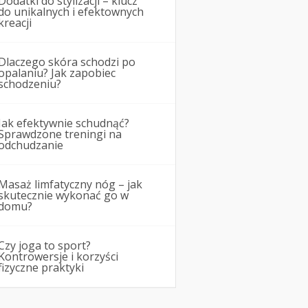
Dodatki do stylizacji – klucz
do unikalnych i efektownych
kreacji
Dlaczego skóra schodzi po
opalaniu? Jak zapobiec
schodzeniu?
Jak efektywnie schudnąć?
Sprawdzone treningi na
odchudzanie
Masaż limfatyczny nóg – jak
skutecznie wykonać go w
domu?
Czy joga to sport?
Kontrowersje i korzyści
fizyczne praktyki