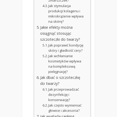
zmarszczek?
Jak stymulacja
produkcji kolagenu i
mikrokrążenie wpływa
na skórę?
Jakie efekty można
osiągnąć stosując
szczoteczki do twarzy?
Jak poprawić kondycję
skóry i gładkość cery?
Jak wchłanianie
kosmetyków wpływa
na kompleksową
pielęgnację?
Jak dbać o szczoteczkę
do twarzy?
Jak przeprowadzać
dezynfekcję i
konserwację?
Jak często wymieniać
głowice i akcesoria?
Jak wygląda ranking