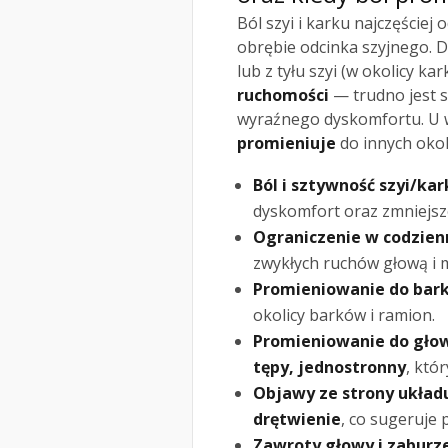
Ból szyi i karku najczęściej
obrębie odcinka szyjnego. 
lub z tyłu szyi (w okolicy kar
ruchomości
— trudno jest s
wyraźnego dyskomfortu. U wi
promieniuje
do innych okol
Ból i sztywność szyi/kar
dyskomfort oraz zmniejs
Ograniczenie w codzien
zwykłych ruchów głową i m
Promieniowanie do bar
okolicy barków i ramion.
Promieniowanie do gło
tępy, jednostronny
, któ
Objawy ze strony ukła
drętwienie
, co sugeruje 
Zawroty głowy i zaburz