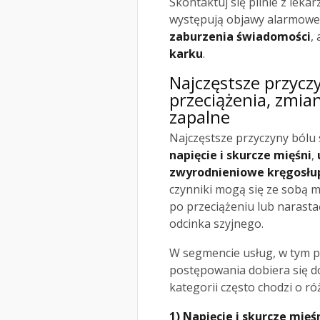
Skontaktuj się pilnie z lekarz
występują objawy alarmowe,
zaburzenia świadomości
,
karku
.
Najczęstsze przyczy
przeciążenia, zmia
zapalne
Najczęstsze przyczyny bólu
napięcie i skurcze mięśni
,
zwyrodnieniowe kręgosłu
czynniki mogą się ze sobą m
po przeciążeniu lub narast
odcinka szyjnego.
W segmencie usług, w tym 
postępowania dobiera się do
kategorii często chodzi o r
1) Napięcie i skurcze mięś