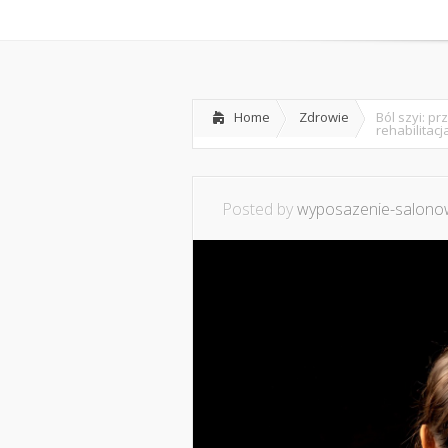
Home
O mnie
Ws
Home
Zdrowie
Ból szyi: p
rehabilitacj
Posted by
wyposazenie-salonow