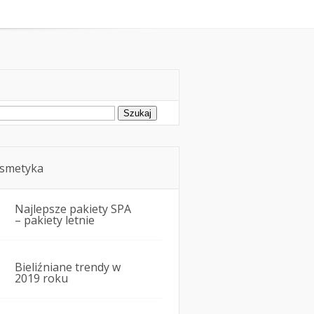
oda
Kosmetyka i uroda
ukaj:
smetyka
Najlepsze pakiety SPA
– pakiety letnie
Bieliźniane trendy w
2019 roku