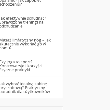
opalaniu? Jak zapobiec
schodzeniu?
Jak efektywnie schudnąć?
Sprawdzone treningi na
odchudzanie
Masaż limfatyczny nóg – jak
skutecznie wykonać go w
domu?
Czy joga to sport?
Kontrowersje i korzyści
fizyczne praktyki
Jak wybrać idealną kabinę
prysznicową? Praktyczny
poradnik dla użytkowników