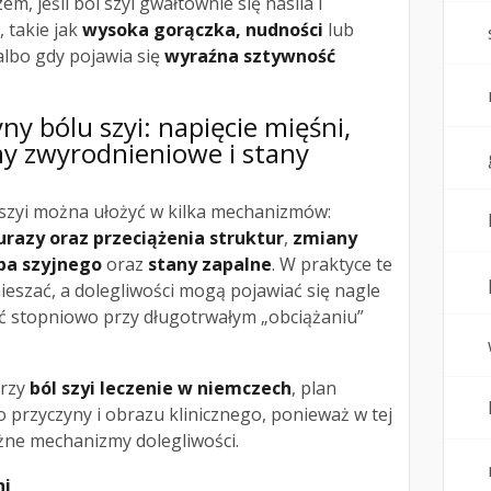
em, jeśli ból szyi gwałtownie się nasila i
 takie jak
wysoka gorączka, nudności
lub
 albo gdy pojawia się
wyraźna sztywność
ny bólu szyi: napięcie mięśni,
ny zwyrodnieniowe i stany
 szyi można ułożyć w kilka mechanizmów:
urazy oraz przeciążenia struktur
,
zmiany
pa szyjnego
oraz
stany zapalne
. W praktyce te
ieszać, a dolegliwości mogą pojawiać się nagle
ać stopniowo przy długotrwałym „obciążaniu”
przy
ból szyi leczenie w niemczech
, plan
 przyczyny i obrazu klinicznego, ponieważ w tej
óżne mechanizmy dolegliwości.
ni