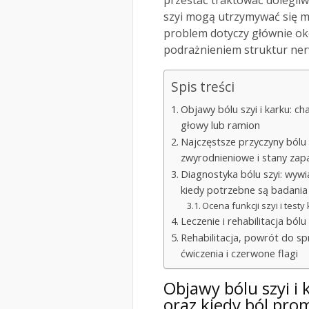
przestać traktować dolegliw
szyi mogą utrzymywać się mie
problem dotyczy głównie oko
podrażnieniem struktur ne
Spis treści
Objawy bólu szyi i karku: ch
głowy lub ramion
Najczęstsze przyczyny bólu s
zwyrodnieniowe i stany zap
Diagnostyka bólu szyi: wywi
kiedy potrzebne są badani
Ocena funkcji szyi i test
Leczenie i rehabilitacja ból
Rehabilitacja, powrót do sp
ćwiczenia i czerwone flagi
Objawy bólu szyi i 
oraz kiedy ból pro