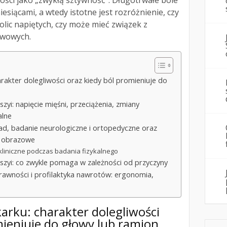
ości jako „zwykłą sztywność”. Długotrwałe bóle
siącami, a wtedy istotne jest rozróżnienie, czy
lic napiętych, czy może mieć związek z
rwowych.
arakter dolegliwości oraz kiedy ból promieniuje do
zyi: napięcie mięśni, przeciążenia, zmiany
alne
ad, badanie neurologiczne i ortopedyczne oraz
a obrazowe
y kliniczne podczas badania fizykalnego
u szyi: co zwykle pomaga w zależności od przyczyny
rawności i profilaktyka nawrotów: ergonomia,
karku: charakter dolegliwości
mieniuje do głowy lub ramion