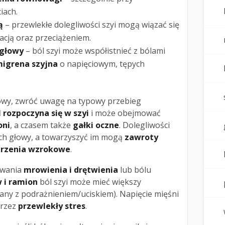
iach.
ą
– przewlekłe dolegliwości szyi mogą wiązać się
acją oraz przeciążeniem.
 głowy
– ból szyi może współistnieć z bólami
igrena szyjna
o napięciowym, tępych
łowy, zwróć uwagę na typowy przebieg
l rozpoczyna się w szyi
i może obejmować
oni
, a czasem także
gałki oczne
. Dolegliwości
ach głowy, a towarzyszyć im mogą
zawroty
urzenia wzrokowe
.
owania
mrowienia i drętwienia
lub bólu
 i ramion
ból szyi może mieć większy
y z podrażnieniem/uciskiem). Napięcie mięśni
przez
przewlekły stres
.