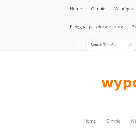
Home
O mnie
Współpraca
Home
Pielęgnacja i zdrowie skóry
O mnie
Współpraca
Z
Pielęgnacja i zdrowie skóry
Z
Home
O mnie
Ws