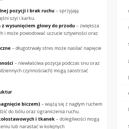
nej pozycji i brak ruchu
– sprzyjają
ni szyi i karku.
 z wysunięciem głowy do przodu
– zwiększa
ch i może powodować uczucie sztywności oraz
iczne
– długotrwały stres może nasilać napięcie
nności
– niewłaściwa pozycja podczas snu oraz
codziennych czynnościach) mogą zaostrzać
ruktur
magnięcie biczem)
– wiążą się z nagłym ruchem
dzić do bólu oraz ograniczenia ruchu.
okołostawowych i tkanek
– dolegliwości mogą
zeniu lub narastać w kolejnych