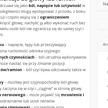
Na
 odczuwa się jako
ból, napięcie lub sztywność
w
Dolegliwości mogą występować z przodu, z boku
ku) i często wiążą się z
ograniczeniem
kręcić głowę, nachylić ją albo wykonać ruch bez
elu osób ból nie ogranicza się do samej szyi i
ic.
Ar
ku
– napięcie, tępy lub przeszywający
zona ruchomość odcinka szyjnego.
nych czynnościach
– ból utrudnia wykonywanie
oże nasilać się przy zmianie pozycji.
ków/ramion
– ból szyi bywa odczuwany także w
wy
– możliwy jest szyjnopochodny ból głowy:
ry zaczyna się w szyi i „ciągnie” w stronę głowy.
du nerwowego
– może pojawić się
mrowienie i
podrażnienie lub ucisk nerwów.
enia równowagi
– szczególnie przy