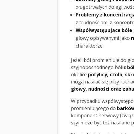
długotrwałych dolegliwośc
Problemy z koncentracj
z trudnościami z koncentr
Współwystępujące bóle
głowy opisywanymi jako
m
charakterze.
Jeżeli ból promieniuje do g
szyjnopochodnego bólu:
bó
okolice
potylicy, czoła, skr
mogą nasilać się przy ruch
głowy, nudności oraz zab
W przypadku współwystęp
promieniującego do
barków
komponent nerwowy (związan
szyi może być też nasilane 