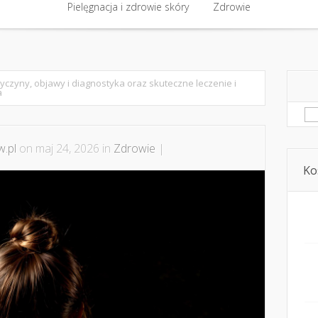
półpraca i kontakt
Pielęgnacja i zdrowie skóry
Domowe kosmetyki i diy
Zdrowie
Kosmetyka i ur
Pielęgnacja i zdrowie skóry
Zdrowie
rzyczyny, objawy i diagnostyka oraz skuteczne leczenie i
a
Sz
.pl
on maj 24, 2026 in
Zdrowie
|
Ko