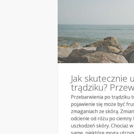
Jak skutecznie
trądziku? Prze
Przebarwienia po trądziku t
pojawienie się może być fr
zmaganiach ze skórą. Zmia
odcienie od różu po ciemny 
uszkodzeń skóry. Chociaż w 
same, niektóre mogą utrzym