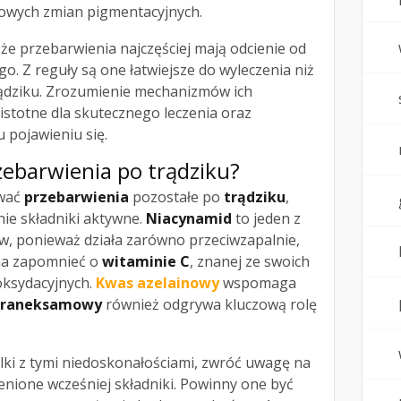
owych zmian pigmentacyjnych.
że przebarwienia najczęściej mają odcienie od
 Z reguły są one łatwiejsze do wyleczenia niż
rądziku. Zrozumienie mechanizmów ich
istotne dla skutecznego leczenia oraz
 pojawieniu się.
ebarwienia po trądziku?
ować
przebarwienia
pozostałe po
trądziku
,
ie składniki aktywne.
Niacynamid
to jeden z
w, ponieważ działa zarówno przeciwzapalnie,
żna zapomnieć o
witaminie C
, znanej ze swoich
oksydacyjnych.
Kwas azelainowy
wspomaga
traneksamowy
również odgrywa kluczową rolę
lki z tymi niedoskonałościami, zwróć uwagę na
nione wcześniej składniki. Powinny one być