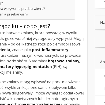
ji?
na wpływa na przebarwienia?
ania przebarwień?
Na
ądziku – co to jest?
u
to barwne zmiany, które powstają w wyniku
h, gdzie wcześniej występowały wypryski. Mogą
enie – od delikatnego różu po ciemnobrązowe
ienia
, znane jako
post-inflammatory
m uszkodzeń naczyń krwionośnych, co prowadzi
lobiny do skóry. Natomiast
brązowe zmiany
,
Ar
mmatory hyperpigmentation
(PIH), są
cji melaniny.
yczne zmiany mogą wpływać na poczucie własnej
oć zwykle znikają one same z upływem kilku
en bywa długotrwały i może wymagać dodatkowej
alistów kosmetycznych lub dermatologicznych.
wanie ochrony przeciwsłonecznej
, ponieważ