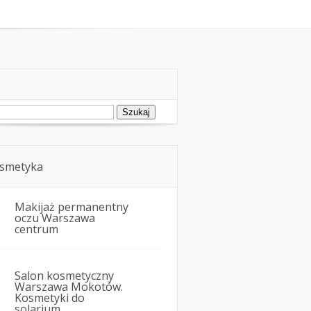
oda
Kosmetyka i uroda
ukaj:
smetyka
Makijaż permanentny
oczu Warszawa
centrum
Salon kosmetyczny
Warszawa Mokotów.
Kosmetyki do
solarium