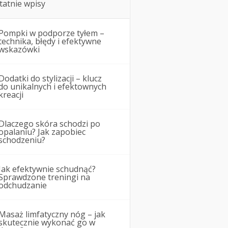
tatnie wpisy
Pompki w podporze tyłem –
technika, błędy i efektywne
wskazówki
Dodatki do stylizacji – klucz
do unikalnych i efektownych
kreacji
Dlaczego skóra schodzi po
opalaniu? Jak zapobiec
schodzeniu?
Jak efektywnie schudnąć?
Sprawdzone treningi na
odchudzanie
Masaż limfatyczny nóg – jak
skutecznie wykonać go w