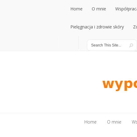
Home
O mnie
Współpraca
Home
Pielęgnacja i zdrowie skóry
O mnie
Współpraca
Z
Pielęgnacja i zdrowie skóry
Z
Home
O mnie
Ws