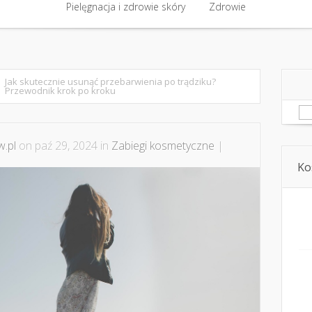
półpraca i kontakt
Pielęgnacja i zdrowie skóry
Domowe kosmetyki i diy
Zdrowie
Kosmetyka i ur
Pielęgnacja i zdrowie skóry
Zdrowie
Jak skutecznie usunąć przebarwienia po trądziku?
Przewodnik krok po kroku
Sz
.pl
on paź 29, 2024 in
Zabiegi kosmetyczne
|
Ko