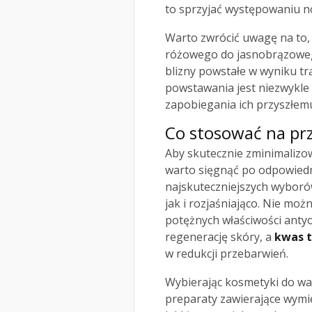
to sprzyjać występowaniu n
Warto zwrócić uwagę na to, 
różowego do jasnobrązowego.
blizny powstałe w wyniku t
powstawania jest niezwykle 
zapobiegania ich przyszłemu
Co stosować na prz
Aby skutecznie zminimaliz
warto sięgnąć po odpowiedn
najskuteczniejszych wyboró
jak i rozjaśniająco. Nie mo
potężnych właściwości anty
regenerację skóry, a
kwas 
w redukcji przebarwień.
Wybierając kosmetyki do wa
preparaty zawierające wymie