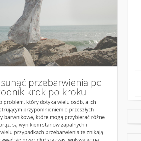
 usunąć przebarwienia po
wodnik krok po kroku
o problem, który dotyka wielu osób, a ich
ustrującym przypomnieniem o przeszłych
ny barwnikowe, które mogą przybierać różne
brąz, są wynikiem stanów zapalnych i
wielu przypadkach przebarwienia te znikają
ywać się przez dłuższy czas, wpływając na