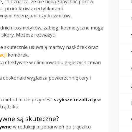
, co oznacza, że nie będą zapychać porów.
ać produktów z certyfikatami
wnymi recenzjami użytkowników.
dnich kosmetyków, zabiegi kosmetyczne mogą
 skóry. Możesz rozważyć:
óre skutecznie usuwają martwy naskórek oraz
cji
komórek,
 są efektywne w eliminowaniu głębszych zmian
ra doskonale wygładza powierzchnię cery i
ch metod może przynieść
szybsze rezultaty
w
trądziku.
tywne są skuteczne?
tywne
w redukcji przebarwień po trądziku