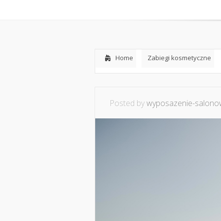
Home
O mnie
Ws
Home
Zabiegi kosmetyczne
Posted by
wyposazenie-salonow