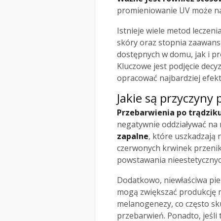
promieniowanie UV może nas
Istnieje wiele metod leczen
skóry oraz stopnia zaawan
dostępnych w domu, jak i p
Kluczowe jest podjęcie decyzj
opracować najbardziej efekt
Jakie są przyczyny
Przebarwienia po trądzik
negatywnie oddziaływać na 
zapalne
, które uszkadzają
czerwonych krwinek przenik
powstawania nieestetycznyc
Dodatkowo, niewłaściwa pie
mogą zwiększać produkcję 
melanogenezy, co często sku
przebarwień. Ponadto, jeśli