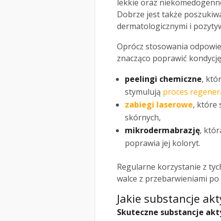
lekkie oraz niekomedogenne
Dobrze jest także poszukiw
dermatologicznymi i pozyty
Oprócz stosowania odpowie
znacząco poprawić kondycję
peelingi chemiczne
, kt
stymulują
proces regenera
zabiegi laserowe
, które
skórnych,
mikrodermabrazję
, któ
poprawia jej koloryt.
Regularne korzystanie z ty
walce z przebarwieniami po 
Jakie substancje ak
Skuteczne substancje ak