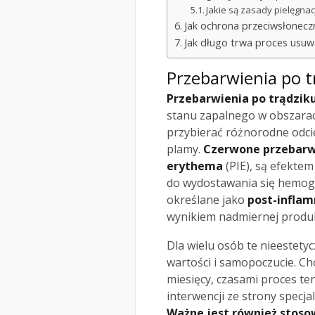
Jakie są zasady pielęgnac
Jak ochrona przeciwsłonecz
Jak długo trwa proces usuw
Przebarwienia po tr
Przebarwienia po trądzik
stanu zapalnego w obszarac
przybierać różnorodne odci
plamy.
Czerwone przebarw
erythema
(PIE), są efekte
do wydostawania się hemog
określane jako
post-infla
wynikiem nadmiernej produk
Dla wielu osób te nieestet
wartości i samopoczucie. Ch
miesięcy, czasami proces t
interwencji ze strony specj
Ważne jest również stoso