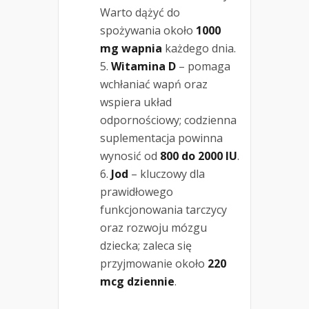
Warto dążyć do
spożywania około
1000
mg wapnia
każdego dnia.
Witamina D
– pomaga
wchłaniać wapń oraz
wspiera układ
odpornościowy; codzienna
suplementacja powinna
wynosić od
800 do 2000 IU
.
Jod
– kluczowy dla
prawidłowego
funkcjonowania tarczycy
oraz rozwoju mózgu
dziecka; zaleca się
przyjmowanie około
220
mcg dziennie
.