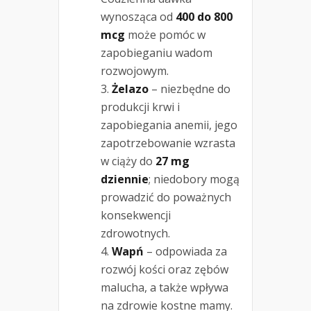
wynosząca od
400 do 800
mcg
może pomóc w
zapobieganiu wadom
rozwojowym.
Żelazo
– niezbędne do
produkcji krwi i
zapobiegania anemii, jego
zapotrzebowanie wzrasta
w ciąży do
27 mg
dziennie
; niedobory mogą
prowadzić do poważnych
konsekwencji
zdrowotnych.
Wapń
– odpowiada za
rozwój kości oraz zębów
malucha, a także wpływa
na zdrowie kostne mamy.