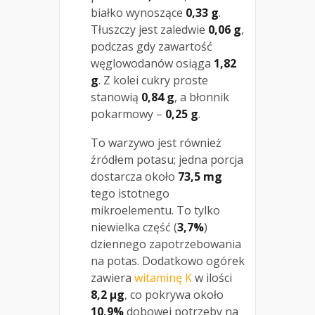
białko wynoszące
0,33 g
.
Tłuszczy jest zaledwie
0,06 g
,
podczas gdy zawartość
węglowodanów osiąga
1,82
g
. Z kolei cukry proste
stanowią
0,84 g
, a błonnik
pokarmowy –
0,25 g
.
To warzywo jest również
źródłem potasu; jedna porcja
dostarcza około
73,5 mg
tego istotnego
mikroelementu. To tylko
niewielka część (
3,7%
)
dziennego zapotrzebowania
na potas. Dodatkowo ogórek
zawiera
witaminę K
w ilości
8,2 µg
, co pokrywa około
10,9%
dobowej potrzeby na