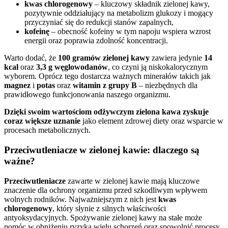
kwas chlorogenowy
– kluczowy składnik zielonej kawy,
pozytywnie oddziałujący na metabolizm glukozy i mogący
przyczyniać się do redukcji stanów zapalnych,
kofeinę
– obecność kofeiny w tym napoju wspiera wzrost
energii oraz poprawia zdolność koncentracji.
Warto dodać, że
100 gramów zielonej kawy
zawiera jedynie
14
kcal
oraz
3,3 g węglowodanów
, co czyni ją niskokalorycznym
wyborem. Oprócz tego dostarcza ważnych minerałów takich jak
magnez
i
potas
oraz
witamin z grupy B
– niezbędnych dla
prawidłowego funkcjonowania naszego organizmu.
Dzięki swoim wartościom odżywczym zielona kawa zyskuje
coraz większe uznanie
jako element zdrowej diety oraz wsparcie w
procesach metabolicznych.
Przeciwutleniacze w zielonej kawie: dlaczego są
ważne?
Przeciwutleniacze
zawarte w zielonej kawie mają kluczowe
znaczenie dla ochrony organizmu przed szkodliwym wpływem
wolnych rodników. Najważniejszym z nich jest
kwas
chlorogenowy
, który słynie z silnych właściwości
antyoksydacyjnych. Spożywanie zielonej kawy na stałe może
pomóc w obniżeniu ryzyka wielu schorzeń oraz spowolnić procesy