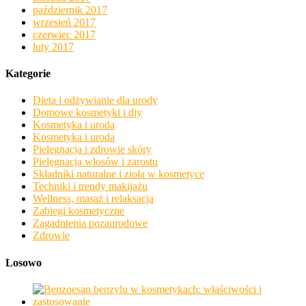
październik 2017
wrzesień 2017
czerwiec 2017
luty 2017
Kategorie
Dieta i odżywianie dla urody
Domowe kosmetyki i diy
Kosmetyka i uroda
Kosmetyka i uroda
Pielęgnacja i zdrowie skóry
Pielęgnacja włosów i zarostu
Składniki naturalne i zioła w kosmetyce
Techniki i trendy makijażu
Wellness, masaż i relaksacja
Zabiegi kosmetyczne
Zagadnienia pozaurodowe
Zdrowie
Losowo