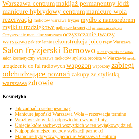
Warszawa centrum
makijaż permanentny łódź
manicure hybrydowy centrum
manicure wola
rezerwacja
mydło z nanosrebrem
mokotów warzawa fryzjer
myjki ultradziękowe
najlepsze kosmetyki
najlepsze pakiety spa
oczyszczanie twarzy
Oczyszczanie manualne warszawa
warszawa
rekonstrukcja joico
pakiety letnie
rzęsy Warszawa
Salon fryzjerski Bemowo
salon fryzjerski mokotów
salon kosmetyczny warszawa mokotów
stylistka osobista w Warszawie
uroda
zabiegi
wapozon
urządzenie do fal radiowych
wapozony
odchudzające poznań
zakupy ze stylistką
zdrowie
warszawa
Kosmetyka
Jak zadbać o siebie jesienią?
Manicure japoński Warszawa Wola – rezerwacja terminu
Wrażliwe stopy. Jak odpowiednio wybrać buty.
Upięcie które zachwyci wszystkich w ten wyjątkowy dzień.
Najpopularniejsze metody stylizacji paznokci
Manicure hybrydowy, pedicure Warszawa Centrum