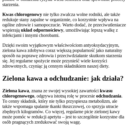
starzenia.
Kwas chlorogenowy
nie tylko zwalcza wolne rodniki, ale także
redukuje stany zapalne w organizmie, co korzystnie wpływa na
ogólne zdrowie i samopoczucie. Warto dodać, że przeciwutleniacze
wspierają
układ odpornościowy
, umożliwiając lepszą walkę z
infekcjami i innymi chorobami.
Dzięki swoim wyjątkowym właściwościom antyoksydacyjnym,
zielona kawa zdobywa coraz większą popularność jako naturalny
sposób na poprawę zdrowia i przeciwdziałanie skutkom starzenia
się. Jej regularne spożycie może przynieść wiele korzyści
zdrowotnych, czyniąc ją cennym składnikiem naszej diety.
Zielona kawa a odchudzanie: jak działa?
Zielona kawa
, znana ze swojej wysokiej zawartości
kwasu
chlorogenowego
, odgrywa istotną rolę w procesie
odchudzania
.
To cenny składnik, który nie tylko przyspiesza metabolizm, ale
także wspomaga spalanie tkanki tłuszczowej, co sprzyja utracie
zbędnych kilogramów. Co więcej, regularne picie zielonej kawy
może pomóc w redukcji apetytu – jest to szczególnie korzystne dla
osób pragnących zredukować swoją wagę.