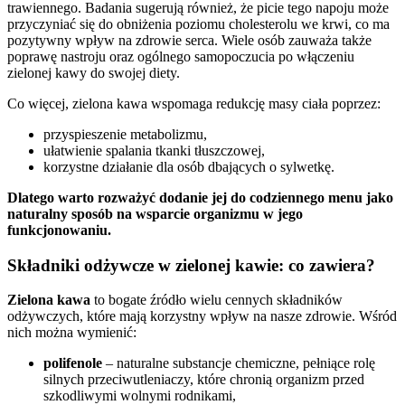
trawiennego. Badania sugerują również, że picie tego napoju może
przyczyniać się do obniżenia poziomu cholesterolu we krwi, co ma
pozytywny wpływ na zdrowie serca. Wiele osób zauważa także
poprawę nastroju oraz ogólnego samopoczucia po włączeniu
zielonej kawy do swojej diety.
Co więcej, zielona kawa wspomaga redukcję masy ciała poprzez:
przyspieszenie metabolizmu,
ułatwienie spalania tkanki tłuszczowej,
korzystne działanie dla osób dbających o sylwetkę.
Dlatego warto rozważyć dodanie jej do codziennego menu jako
naturalny sposób na wsparcie organizmu w jego
funkcjonowaniu.
Składniki odżywcze w zielonej kawie: co zawiera?
Zielona kawa
to bogate źródło wielu cennych składników
odżywczych, które mają korzystny wpływ na nasze zdrowie. Wśród
nich można wymienić:
polifenole
– naturalne substancje chemiczne, pełniące rolę
silnych przeciwutleniaczy, które chronią organizm przed
szkodliwymi wolnymi rodnikami,