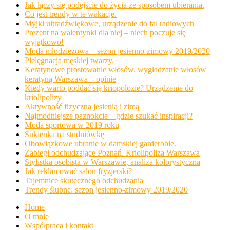
Jak łączy się podejście do życia ze sposobem ubierania.
Co jest trendy w te wakacje.
Myjki ultradźwiękowe, urządzenie do fal radiowych
Prezent na walentynki dla niej – niech poczuje się
wyjątkowo!
Moda młodzieżowa – sezon jesienno-zimowy 2019/2020
Pielęgnacja męskiej twarzy.
Keratynowe prostowanie włosów, wygładzanie włosów
keratyną Warszawa – opinie
Kiedy warto poddać się kriopolozie? Urządzenie do
kriolipolizy
Aktywność fizyczna jesienią i zimą
Najmodniejsze paznokcie – gdzie szukać inspiracji?
Moda sportowa w 2019 roku
Sukienka na studniówkę
Obowiązkowe ubranie w damskiej garderobie.
Zabiegi odchudzające Poznań. Kriolipoliza Warszawa
Stylistka osobista w Warszawie, analiza kolorystyczna
Jak reklamować salon fryzjerski?
Tajemnice skutecznego odchudzania
Trendy ślubne: sezon jesienno-zimowy 2019/2020
Home
O mnie
Współpraca i kontakt