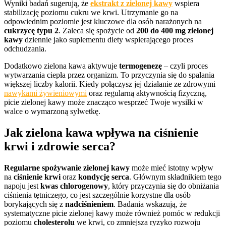
Wyniki badań sugerują, że
ekstrakt z zielonej kawy
wspiera
stabilizację poziomu cukru we krwi. Utrzymanie go na
odpowiednim poziomie jest kluczowe dla osób narażonych na
cukrzycę typu 2
. Zaleca się spożycie od
200 do 400 mg zielonej
kawy
dziennie jako suplementu diety wspierającego proces
odchudzania.
Dodatkowo zielona kawa aktywuje
termogenezę
– czyli proces
wytwarzania ciepła przez organizm. To przyczynia się do spalania
większej liczby kalorii. Kiedy połączysz jej działanie ze zdrowymi
nawykami żywieniowymi
oraz regularną aktywnością fizyczną,
picie zielonej kawy może znacząco wesprzeć Twoje wysiłki w
walce o wymarzoną sylwetkę.
Jak zielona kawa wpływa na ciśnienie
krwi i zdrowie serca?
Regularne spożywanie zielonej kawy
może mieć istotny wpływ
na
ciśnienie krwi
oraz
kondycję serca
. Głównym składnikiem tego
napoju jest
kwas chlorogenowy
, który przyczynia się do obniżania
ciśnienia tętniczego, co jest szczególnie korzystne dla osób
borykających się z
nadciśnieniem
. Badania wskazują, że
systematyczne picie zielonej kawy może również pomóc w redukcji
poziomu
cholesterolu
we krwi, co zmniejsza ryzyko rozwoju