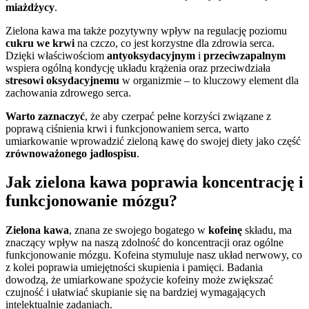
miażdżycy
.
Zielona kawa ma także pozytywny wpływ na regulację poziomu
cukru we krwi
na czczo, co jest korzystne dla zdrowia serca.
Dzięki właściwościom
antyoksydacyjnym
i
przeciwzapalnym
wspiera ogólną kondycję układu krążenia oraz przeciwdziała
stresowi oksydacyjnemu
w organizmie – to kluczowy element dla
zachowania zdrowego serca.
Warto zaznaczyć
, że aby czerpać pełne korzyści związane z
poprawą ciśnienia krwi i funkcjonowaniem serca, warto
umiarkowanie wprowadzić zieloną kawę do swojej diety jako część
zrównoważonego jadłospisu
.
Jak zielona kawa poprawia koncentrację i
funkcjonowanie mózgu?
Zielona kawa
, znana ze swojego bogatego w
kofeinę
składu, ma
znaczący wpływ na naszą zdolność do koncentracji oraz ogólne
funkcjonowanie mózgu. Kofeina stymuluje nasz układ nerwowy, co
z kolei poprawia umiejętności skupienia i pamięci. Badania
dowodzą, że umiarkowane spożycie kofeiny może zwiększać
czujność i ułatwiać skupianie się na bardziej wymagających
intelektualnie zadaniach.