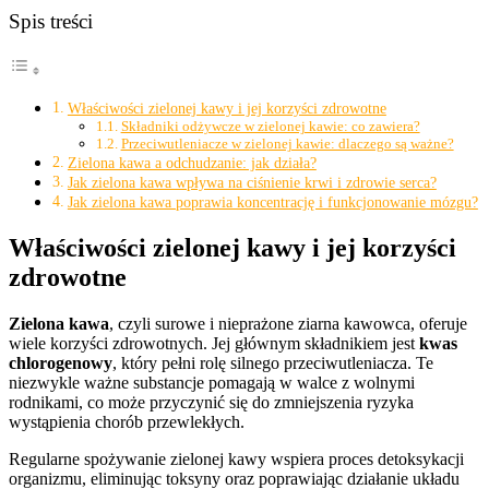
Spis treści
Właściwości zielonej kawy i jej korzyści zdrowotne
Składniki odżywcze w zielonej kawie: co zawiera?
Przeciwutleniacze w zielonej kawie: dlaczego są ważne?
Zielona kawa a odchudzanie: jak działa?
Jak zielona kawa wpływa na ciśnienie krwi i zdrowie serca?
Jak zielona kawa poprawia koncentrację i funkcjonowanie mózgu?
Właściwości zielonej kawy i jej korzyści
zdrowotne
Zielona kawa
, czyli surowe i nieprażone ziarna kawowca, oferuje
wiele korzyści zdrowotnych. Jej głównym składnikiem jest
kwas
chlorogenowy
, który pełni rolę silnego przeciwutleniacza. Te
niezwykle ważne substancje pomagają w walce z wolnymi
rodnikami, co może przyczynić się do zmniejszenia ryzyka
wystąpienia chorób przewlekłych.
Regularne spożywanie zielonej kawy wspiera proces detoksykacji
organizmu, eliminując toksyny oraz poprawiając działanie układu