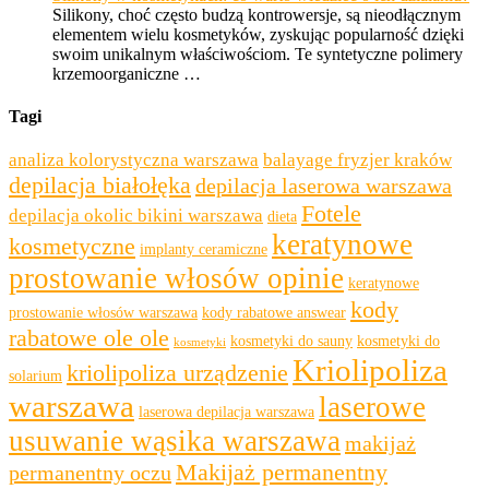
Silikony, choć często budzą kontrowersje, są nieodłącznym
elementem wielu kosmetyków, zyskując popularność dzięki
swoim unikalnym właściwościom. Te syntetyczne polimery
krzemoorganiczne …
Tagi
analiza kolorystyczna warszawa
balayage fryzjer kraków
depilacja białołęka
depilacja laserowa warszawa
Fotele
depilacja okolic bikini warszawa
dieta
keratynowe
kosmetyczne
implanty ceramiczne
prostowanie włosów opinie
keratynowe
kody
prostowanie włosów warszawa
kody rabatowe answear
rabatowe ole ole
kosmetyki do sauny
kosmetyki do
kosmetyki
Kriolipoliza
kriolipoliza urządzenie
solarium
warszawa
laserowe
laserowa depilacja warszawa
usuwanie wąsika warszawa
makijaż
Makijaż permanentny
permanentny oczu