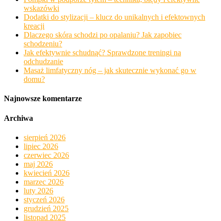
wskazówki
Dodatki do stylizacji – klucz do unikalnych i efektownych
kreacji
Dlaczego skóra schodzi po opalaniu? Jak zapobiec
schodzeniu?
Jak efektywnie schudnąć? Sprawdzone treningi na
odchudzanie
Masaż limfatyczny nóg – jak skutecznie wykonać go w
domu?
Najnowsze komentarze
Archiwa
sierpień 2026
lipiec 2026
czerwiec 2026
maj 2026
kwiecień 2026
marzec 2026
luty 2026
styczeń 2026
grudzień 2025
listopad 2025