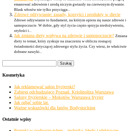
emanować zdrowiem i urodą niczym gwiazdy na czerwonym dywanie.
Blask włosów nie tylko przyciąga...
Zdrowe odżywianie: zasady, korzyści i produkty w diecie
Zdrowe odżywianie to fundament, na którym opiera się nasze zdrowie i
samopoczucie. W dobie, gdy styl życia często sprzyja niedożywieniu,
otyłości i...
Jak zmiana diety wpływa na zdrowie i samopoczucie?
Zmiana
diety to temat, który zyskuje na znaczeniu w obliczu rosnącej
świadomości dotyczącej zdrowego stylu życia. Czy wiesz, że właściwie
dobrane nawyki...
Szukaj:
Kosmetyka
Jak reklamować salon fryzjerski?
Zabiegi odchudzające Poznań. Kriolipoliza Warszawa
Salony fryzjerskie – Mokotów Warszawa fryzjer
Jak odjąć sobie lat.
Ważne wskazówki dla fanów Bodystocking
Ostatnie wpisy
Pompki w podporze tyłem – technika, błędy i efektywne