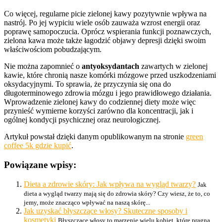
Co więcej, regularne picie zielonej kawy pozytywnie wpływa na
nastrój. Po jej wypiciu wiele osób zauważa wzrost energii oraz
poprawę samopoczucia. Oprócz wspierania funkcji poznawczych,
zielona kawa może także łagodzić objawy depresji dzięki swoim
właściwościom pobudzającym.
Nie można zapomnieć o
antyoksydantach
zawartych w zielonej
kawie, które chronią nasze komórki mózgowe przed uszkodzeniami
oksydacyjnymi. To sprawia, że przyczynia się ona do
długoterminowego zdrowia mózgu i jego prawidłowego działania.
Wprowadzenie zielonej kawy do codziennej diety może więc
przynieść wymierne korzyści zarówno dla koncentracji, jak i
ogólnej kondycji psychicznej oraz neurologicznej.
Artykuł powstał dzięki danym opublikowanym na stronie
green
coffee 5k gdzie kupić
.
Powiązane wpisy:
Dieta a zdrowie skóry: Jak wpływa na wygląd twarzy?
Jak
dieta a wygląd twarzy mają się do zdrowia skóry? Czy wiesz, że to, co
jemy, może znacząco wpływać na naszą skórę...
Jak uzyskać błyszczące włosy? Skuteczne sposoby i
kosmetyki
Błyszczące włosy to marzenie wielu kobiet, które pragną