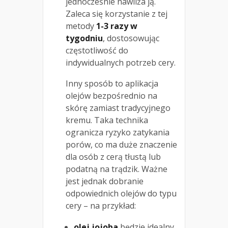
jednocześnie nawilża ją.
Zaleca się korzystanie z tej
metody
1-3 razy w
tygodniu
, dostosowując
częstotliwość do
indywidualnych potrzeb cery.
Inny sposób to aplikacja
olejów bezpośrednio na
skórę zamiast tradycyjnego
kremu. Taka technika
ogranicza ryzyko zatykania
porów, co ma duże znaczenie
dla osób z cerą tłustą lub
podatną na trądzik. Ważne
jest jednak dobranie
odpowiednich olejów do typu
cery – na przykład:
olej jojoba
będzie idealny