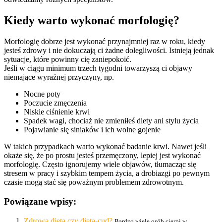
Kiedy warto wykonać morfologię?
Morfologię dobrze jest wykonać przynajmniej raz w roku, kiedy
jesteś zdrowy i nie dokuczają ci żadne dolegliwości. Istnieją jednak
sytuacje, które powinny cię zaniepokoić.
Jeśli w ciągu minimum trzech tygodni towarzyszą ci objawy
niemające wyraźnej przyczyny, np.
Nocne poty
Poczucie zmęczenia
Niskie ciśnienie krwi
Spadek wagi, chociaż nie zmieniłeś diety ani stylu życia
Pojawianie się siniaków i ich wolne gojenie
W takich przypadkach warto wykonać badanie krwi. Nawet jeśli
okaże się, że po prostu jesteś przemęczony, lepiej jest wykonać
morfologię. Często ignorujemy wiele objawów, tłumacząc się
stresem w pracy i szybkim tempem życia, a drobiazgi po pewnym
czasie mogą stać się poważnym problemem zdrowotnym.
Powiązane wpisy:
Zdrowa dieta czy dieta-cud?
Bardzo wiele osób cierpi w