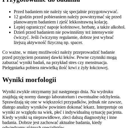
Przed badaniem nie należy się specjalnie przygotowywać.
12 godzin przed pobieraniem należy powstrzymać się przed
planowanym badaniem i zjeść lekkostrawną kolację.
Lepiej ograniczyć napoje kofeinowe, herbatę, a także alkohol.
Dzień przed badaniem nie powinniśmy też intensywnie
ćwiczyć. Jeśli ćwiczymy regularnie, dobrze jest wybrać
lżejszą aktywność fizyczną np. spacer.
Co ważne, w miarę możliwości należy przeprowadzić badanie
przed przyjęciem porannej dawki leków. Pewne czynniki mogą
zaburzać wyniki badań, na przykład stres czy menstruacja.
Pielęgniarka pobiera niewielką ilość krwi z żyły łokciowej.
Wyniki morfologii
Wyniki zwykle otrzymamy już następnego dnia. Na wydruku
znajdują się normy danego laboratorium i ewentualne odchylenia.
Sprawdzają się one w większości przypadków, jednak nie zawsze,
dlatego analizy wyników powinien dokonać lekarz. Interpretuje on
wyniki ze względu na wiek, płeć i indywidualną sytuację pacjenta.
Kiedy wyniki są nieprawidłowe, zleci dalszą diagnostykę i inne
badania. Dobrze jest zachować aktualne badania, kiedy
odwiedzamy różnych specjalistów.