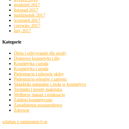
grudzień 2017
listopad 2017
październik 2017
wrzesień 2017
czerwiec 2017
luty 2017
Kategorie
Dieta i odżywianie dla urody
Domowe kosmetyki i diy
Kosmetyka i uroda
Kosmetyka i uroda
Pielęgnacja i zdrowie skóry
Pielęgnacja włosów i zarostu
Składniki naturalne i zioła w kosmetyce
Techniki i trendy makijażu
Wellness, masaż i relaksacja
Zabiegi kosmetyczne
Zagadnienia pozaurodowe
Zdrowie
szlaban z ramieniem 6 m