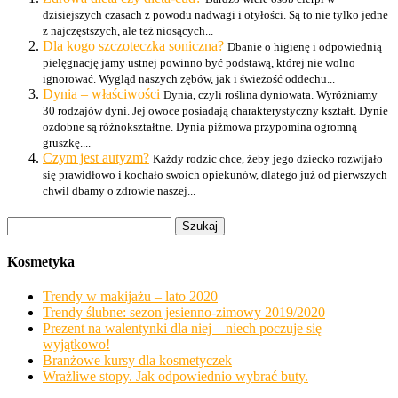
dzisiejszych czasach z powodu nadwagi i otyłości. Są to nie tylko jedne
z najczęstszych, ale też niosących...
Dla kogo szczoteczka soniczna?
Dbanie o higienę i odpowiednią
pielęgnację jamy ustnej powinno być podstawą, której nie wolno
ignorować. Wygląd naszych zębów, jak i świeżość oddechu...
Dynia – właściwości
Dynia, czyli roślina dyniowata. Wyróżniamy
30 rodzajów dyni. Jej owoce posiadają charakterystyczny kształt. Dynie
ozdobne są różnokształtne. Dynia piżmowa przypomina ogromną
gruszkę....
Czym jest autyzm?
Każdy rodzic chce, żeby jego dziecko rozwijało
się prawidłowo i kochało swoich opiekunów, dlatego już od pierwszych
chwil dbamy o zdrowie naszej...
Szukaj:
Kosmetyka
Trendy w makijażu – lato 2020
Trendy ślubne: sezon jesienno-zimowy 2019/2020
Prezent na walentynki dla niej – niech poczuje się
wyjątkowo!
Branżowe kursy dla kosmetyczek
Wrażliwe stopy. Jak odpowiednio wybrać buty.