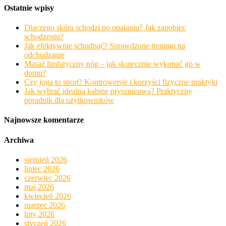
Ostatnie wpisy
Dlaczego skóra schodzi po opalaniu? Jak zapobiec
schodzeniu?
Jak efektywnie schudnąć? Sprawdzone treningi na
odchudzanie
Masaż limfatyczny nóg – jak skutecznie wykonać go w
domu?
Czy joga to sport? Kontrowersje i korzyści fizyczne praktyki
Jak wybrać idealną kabinę prysznicową? Praktyczny
poradnik dla użytkowników
Najnowsze komentarze
Archiwa
sierpień 2026
lipiec 2026
czerwiec 2026
maj 2026
kwiecień 2026
marzec 2026
luty 2026
styczeń 2026