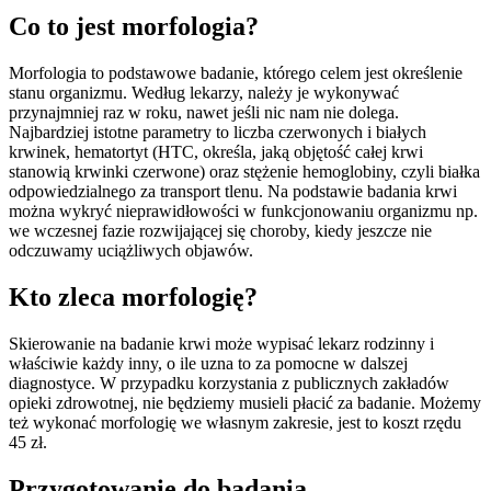
Co to jest morfologia?
Morfologia to podstawowe badanie, którego celem jest określenie
stanu organizmu. Według lekarzy, należy je wykonywać
przynajmniej raz w roku, nawet jeśli nic nam nie dolega.
Najbardziej istotne parametry to liczba czerwonych i białych
krwinek, hematortyt (HTC, określa, jaką objętość całej krwi
stanowią krwinki czerwone) oraz stężenie hemoglobiny, czyli białka
odpowiedzialnego za transport tlenu. Na podstawie badania krwi
można wykryć nieprawidłowości w funkcjonowaniu organizmu np.
we wczesnej fazie rozwijającej się choroby, kiedy jeszcze nie
odczuwamy uciążliwych objawów.
Kto zleca morfologię?
Skierowanie na badanie krwi może wypisać lekarz rodzinny i
właściwie każdy inny, o ile uzna to za pomocne w dalszej
diagnostyce. W przypadku korzystania z publicznych zakładów
opieki zdrowotnej, nie będziemy musieli płacić za badanie. Możemy
też wykonać morfologię we własnym zakresie, jest to koszt rzędu
45 zł.
Przygotowanie do badania