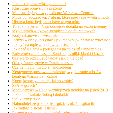
Jak mieć spa we własnym domu ?
Klasyczne pomysły na prezenty
Manicure hybrydowy, pedicure Warszawa Centrum
Moda ponadczasowa: 7 ubrań, które nigdy nie wyjdą z mody
Ubrania które będą must have w tym roku.
Torebki na jesień: Najmodniejsze dodatki na sezon jesienny
Myjki ultradźwiękowe, urządzenie do fal radiowych
Kody rabatowe answear, ole ole
Jacuzzi – kiedy korzystać i jaki ma wpływ na nasze zdrowie?
Jak być na topie z modą w tym sezonie ?
Jak dbać o siebie – pielęgnacja na co dzień i inne zabiegi
Buty erotyczne Pleaser – Sandałki, szpilki, klapki i kozaki
Czy warto przedłużyć włosy i jak o nie dbać
Oferty franczyzowe w Twoim mieście
Czarne mydło, mydło z nanosrebrem
Keratynowe prostowanie włosów, wygładzanie włosów
keratyną Warszawa – opinie
Kupuj kosmetyki taniej! Jak to zrobić?
SPA w górach?
Moda damska – 10 najważniejszych trendów na jesień 2019
Jak dobrać suknię ślubną i dodatki?
Stoliki fryzjerskie
Najmodniejsze paznokcie – gdzie szukać inspiracji?
Jak zadbać o siebie jesienią?
Prezent na walentynki dla niej – niech poczuje się