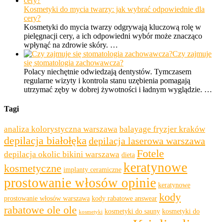
Kosmetyki do mycia twarzy: jak wybrać odpowiednie dla
cery?
Kosmetyki do mycia twarzy odgrywają kluczową rolę w
pielęgnacji cery, a ich odpowiedni wybór może znacząco
wpłynąć na zdrowie skóry. …
Czy zajmuje
się stomatologia zachowawcza?
Polacy niechętnie odwiedzają dentystów. Tymczasem
regularne wizyty i kontrola stanu uzębienia pomagają
utrzymać zęby w dobrej żywotności i ładnym wyglądzie. …
Tagi
analiza kolorystyczna warszawa
balayage fryzjer kraków
depilacja białołęka
depilacja laserowa warszawa
Fotele
depilacja okolic bikini warszawa
dieta
keratynowe
kosmetyczne
implanty ceramiczne
prostowanie włosów opinie
keratynowe
kody
prostowanie włosów warszawa
kody rabatowe answear
rabatowe ole ole
kosmetyki do sauny
kosmetyki do
kosmetyki