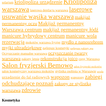
Kriolipoliza
kriolipoliza urządzenie
solarium
warszawa
laserowe
laserowa depilacja warszawa
usuwanie wąsika warszawa
makijaż
Makijaż permanentny
permanentny oczu
Warszawa centrum
makijaż permanentny łódź
manicure hybrydowy centrum
manicure wola
rezerwacja
mydło z nanosrebrem
mokotów warzawa fryzjer
myjki ultradziękowe
najlepsze kosmetyki
najlepsze pakiety spa
oczyszczanie twarzy
Oczyszczanie manualne warszawa
warszawa
rekonstrukcja joico
pakiety letnie
rzęsy Warszawa
Salon fryzjerski Bemowo
salon fryzjerski mokotów
salon kosmetyczny warszawa mokotów
stylistka osobista w Warszawie
uroda
zabiegi
wapozon
urządzenie do fal radiowych
wapozony
odchudzające poznań
zakupy ze stylistką
zdrowie
warszawa
Kosmetyka