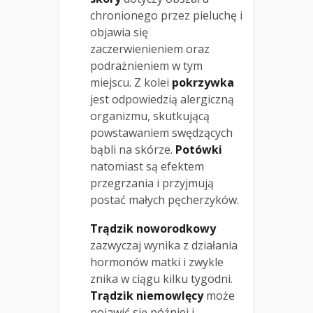
chronionego przez pieluchę i
objawia się
zaczerwienieniem oraz
podrażnieniem w tym
miejscu. Z kolei
pokrzywka
jest odpowiedzią alergiczną
organizmu, skutkującą
powstawaniem swędzących
bąbli na skórze.
Potówki
natomiast są efektem
przegrzania i przyjmują
postać małych pęcherzyków.
Trądzik noworodkowy
zazwyczaj wynika z działania
hormonów matki i zwykle
znika w ciągu kilku tygodni.
Trądzik niemowlęcy
może
pojawić się później i