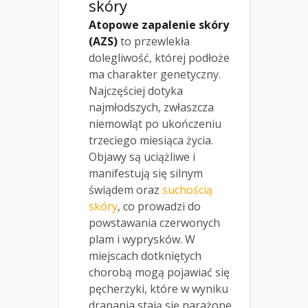
skóry
Atopowe zapalenie skóry
(AZS)
to przewlekła
dolegliwość, której podłoże
ma charakter genetyczny.
Najczęściej dotyka
najmłodszych, zwłaszcza
niemowląt po ukończeniu
trzeciego miesiąca życia.
Objawy są uciążliwe i
manifestują się silnym
świądem oraz
suchością
skóry
, co prowadzi do
powstawania czerwonych
plam i wyprysków. W
miejscach dotkniętych
chorobą mogą pojawiać się
pęcherzyki, które w wyniku
drapania stają się narażone