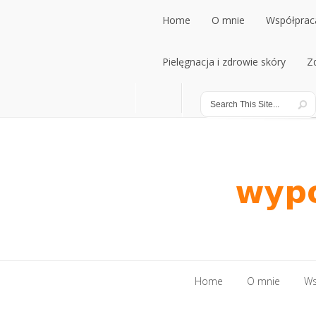
Home
O mnie
Współpraca
Home
Pielęgnacja i zdrowie skóry
O mnie
Współpraca
Z
Pielęgnacja i zdrowie skóry
Z
Home
O mnie
Ws