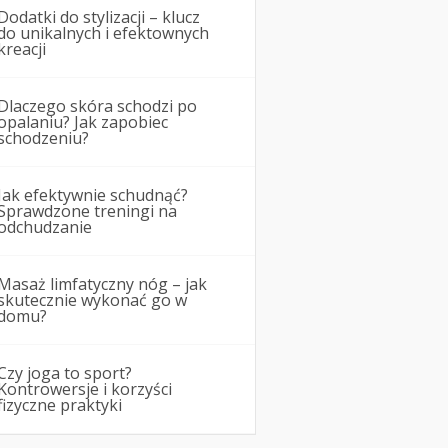
Dodatki do stylizacji – klucz
do unikalnych i efektownych
kreacji
Dlaczego skóra schodzi po
opalaniu? Jak zapobiec
schodzeniu?
Jak efektywnie schudnąć?
Sprawdzone treningi na
odchudzanie
Masaż limfatyczny nóg – jak
skutecznie wykonać go w
domu?
Czy joga to sport?
Kontrowersje i korzyści
fizyczne praktyki