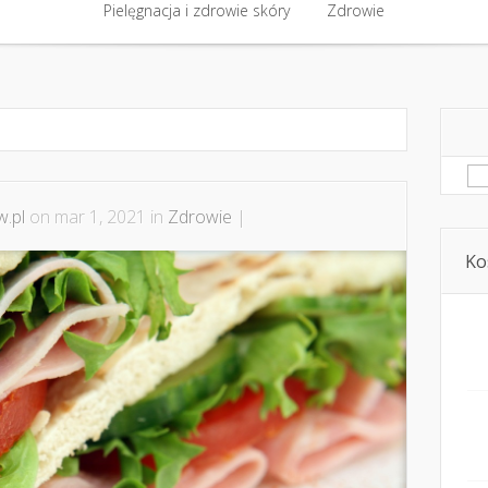
półpraca i kontakt
Pielęgnacja i zdrowie skóry
Domowe kosmetyki i diy
Zdrowie
Kosmetyka i ur
Pielęgnacja i zdrowie skóry
Zdrowie
Sz
.pl
on mar 1, 2021 in
Zdrowie
|
Ko