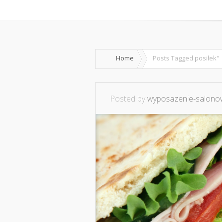
Home
O mnie
Ws
Home
Posts Tagged
posiłek"
Posted by
wyposazenie-salonow