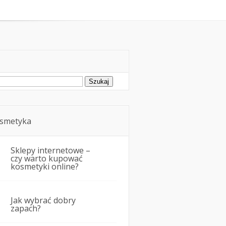
oda
Kosmetyka i uroda
ukaj:
smetyka
Sklepy internetowe –
czy warto kupować
kosmetyki online?
Jak wybrać dobry
zapach?