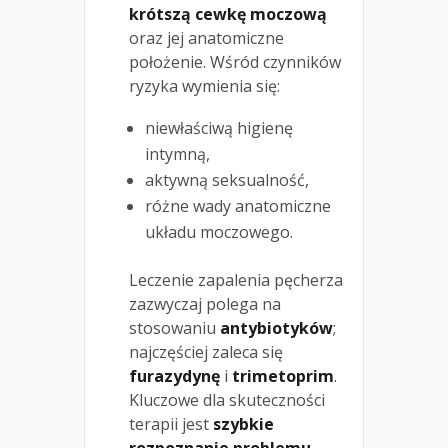
krótszą cewkę moczową
oraz jej anatomiczne
położenie. Wśród czynników
ryzyka wymienia się:
niewłaściwą higienę
intymną,
aktywną seksualność,
różne wady anatomiczne
układu moczowego.
Leczenie zapalenia pęcherza
zazwyczaj polega na
stosowaniu
antybiotyków
;
najczęściej zaleca się
furazydynę
i
trimetoprim
.
Kluczowe dla skuteczności
terapii jest
szybkie