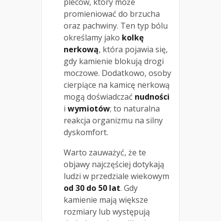
pleców, który może
promieniować do brzucha
oraz pachwiny. Ten typ bólu
określamy jako
kolkę
nerkową
, która pojawia się,
gdy kamienie blokują drogi
moczowe. Dodatkowo, osoby
cierpiące na kamicę nerkową
mogą doświadczać
nudności
i
wymiotów
; to naturalna
reakcja organizmu na silny
dyskomfort.
Warto zauważyć, że te
objawy najczęściej dotykają
ludzi w przedziale wiekowym
od 30 do 50 lat
. Gdy
kamienie mają większe
rozmiary lub występują