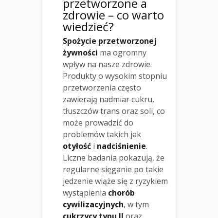
przetworzone a
zdrowie – co warto
wiedzieć?
Spożycie przetworzonej
żywności
ma ogromny
wpływ na nasze zdrowie.
Produkty o wysokim stopniu
przetworzenia często
zawierają nadmiar cukru,
tłuszczów trans oraz soli, co
może prowadzić do
problemów takich jak
otyłość
i
nadciśnienie
.
Liczne badania pokazują, że
regularne sięganie po takie
jedzenie wiąże się z ryzykiem
wystąpienia
chorób
cywilizacyjnych
, w tym
cukrzycy typu II
oraz