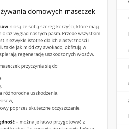
 z używania domowych maseczek
osów
niosą ze sobą szereg korzyści, które mają
 oraz wygląd naszych pasm. Przede wszystkim
est niezwykle istotne dla ich elastyczności i
i
, takie jak miód czy awokado, obfitują w
wspierają regenerację uszkodzonych włosów.
aseczek przyczynia się do:
a,
,
a różnorodne uszkodzenia,
łosów,
łowy poprzez skuteczne oczyszczanie.
ędność
– można je łatwo przygotować z
zej kuchni. To sprawia, że stanowią tańszą