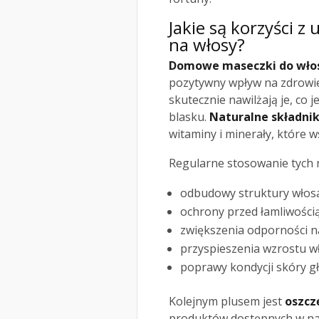
Jakie są korzyści
na włosy?
Domowe maseczki do wł
pozytywny wpływ na zdrowie
skutecznie nawilżają je, co j
blasku.
Naturalne składnik
witaminy i minerały, które 
Regularne stosowanie tych m
odbudowy struktury włos
ochrony przed łamliwością
zwiększenia odporności n
przyspieszenia wzrostu w
poprawy kondycji skóry g
Kolejnym plusem jest
oszcz
produktów dostępnych w nas