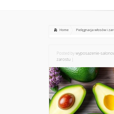
Home
O mnie
Ws
Home
Pielęgnacja włosów i za
Posted by
wyposazenie-salonow
zarostu
|