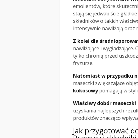
emolientów, które skuteczn
stają się jedwabiście gładk
składników o takich właściw
intensywnie nawilżają oraz
Z kolei dla średnioporow
nawilżające i wygładzające.
tylko chronią przed uszkodz
fryzurze.
Natomiast w przypadku 
maseczki zwiększające objęto
kokosowy
pomagają w styliz
Właściwy dobór maseczki 
uzyskania najlepszych rezu
produktów znacząco wpływa 
Jak przygotować d
Przepisy i składniki