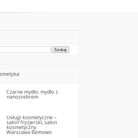
oda
Kosmetyka i uroda
ukaj:
smetyka
Czarne mydło, mydło z
nanosrebrem
Usługi kosmetyczne –
salon fryzjerski, salon
kosmetyczny
Warszawa Bemowo