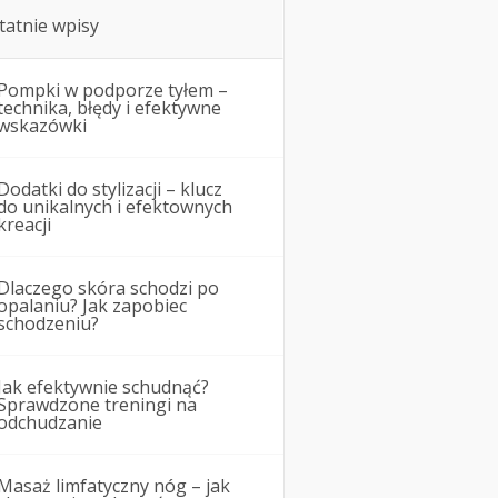
tatnie wpisy
Pompki w podporze tyłem –
technika, błędy i efektywne
wskazówki
Dodatki do stylizacji – klucz
do unikalnych i efektownych
kreacji
Dlaczego skóra schodzi po
opalaniu? Jak zapobiec
schodzeniu?
Jak efektywnie schudnąć?
Sprawdzone treningi na
odchudzanie
Masaż limfatyczny nóg – jak