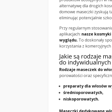
alternatywę dla drogich kos
domowe maseczki zyskują 
eliminując potencjalnie szk
Przy regularnym stosowaniu 
aplikacjach:
nasze kosmyki 
wyglądu.
To doskonały spos
korzystania z komercyjnych
Jakie są rodzaje m
do indywidualnych
Rodzaje maseczek do wł
porowatości oraz specyficz
preparaty dla włosów 
średnioporowatych,
niskoporowatych.
Maseczki dedykowane w