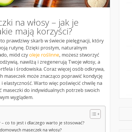
i na włosy – jak je
akie mają korzyści?
to prawdziwy skarb w świecie pielęgnacji, który
ją rutynę. Dzięki prostym, naturalnym
ado, miód czy
oleje roślinne
, możesz stworzyć
odżywią, nawilżą i zregenerują Twoje włosy, a
ortfela i środowiska. Coraz więcej osób odkrywa,
ch maseczek może znacząco poprawić kondycję
 i elastyczność. Warto więc poświęcić chwilę na
ć maseczki do indywidualnych potrzeb swoich
rowym wyglądem.
 co to jest i dlaczego warto je stosować?
ia domowych maseczek na włosy?