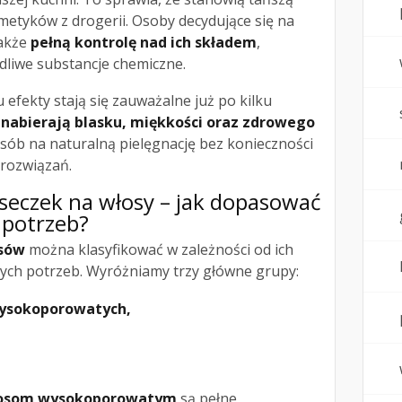
metyków z drogerii. Osoby decydujące się na
także
pełną kontrolę nad ich składem
,
odliwe substancje chemiczne.
efekty stają się zauważalne już po kilku
nabierają blasku, miękkości oraz zdrowego
ób na naturalną pielęgnację bez konieczności
 rozwiązań.
aseczek na włosy – jak dopasować
 potrzeb?
osów
można klasyfikować w zależności od ich
nych potrzeb. Wyróżniamy trzy główne grupy:
wysokoporowatych,
łosom wysokoporowatym
są pełne