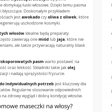
ie domykają łuski włosowe. Dzięki temu pasma
ie i błyszczące. Doskonałym przykładem
ościach jest
awokado
czy
oliwa z oliwek
, które
 regenerują uszkodzone kosmyki.
atych włosów
idealne będą preparaty
 Często zawierają one
miód
lub
jaja
, które nie
eniami, ale także przywracają naturalny blask
niskoporowatych pasm
warto postawić na
ść oraz lekkość. Składniki takie jak
olej
acji i nadają sprężystości fryzurze.
do indywidualnych potrzeb
jest kluczowy dla
ltatów. Regularne stosowanie odpowiednich
na zdrowy wygląd i dobrą kondycję włosów.
omowe maseczki na włosy?