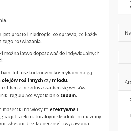
ia.
Na
 jest proste i niedrogie, co sprawia, że każdy
z tego rozwiązania.
ki można łatwo dopasować do indywidualnych
d:
suchymi lub uszkodzonymi kosmykami mogą
m
olejów roślinnych
czy
miodu
,
Ar
 problem z przetłuszczaniem się włosów,
niki regulujące wydzielanie
sebum
.
 maseczki na włosy to
efektywna
i
ęgnacji. Dzięki naturalnym składnikom możemy
ącymi włosami bez konieczności wydawania