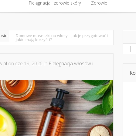
półpraca i kontakt
Pielęgnacja i zdrowie skóry
Domowe kosmetyki i diy
Zdrowie
Kosmetyka i ur
Pielęgnacja i zdrowie skóry
Zdrowie
rostu
Domowe maseczki na włosy – jak je przygotować i
jakie mają korzyści?
Sz
.pl
on cze 19, 2026 in
Pielęgnacja włosów i
Ko