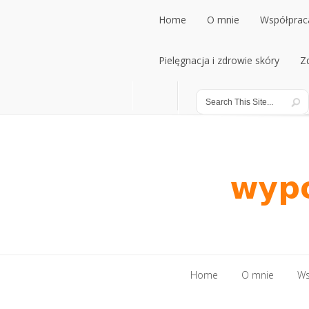
Home
O mnie
Współpraca
Home
Pielęgnacja i zdrowie skóry
O mnie
Współpraca
Z
Pielęgnacja i zdrowie skóry
Z
Home
O mnie
Ws