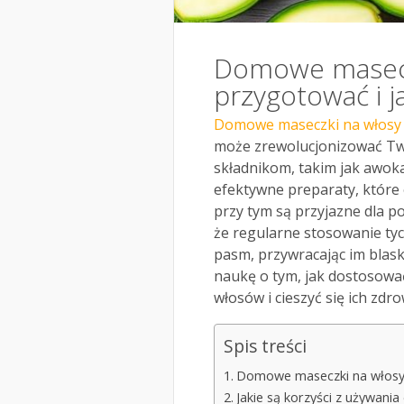
Domowe maseczk
przygotować i j
Domowe maseczki na włosy
może zrewolucjonizować Two
składnikom, takim jak awok
efektywne preparaty, które 
przy tym są przyjazne dla p
że regularne stosowanie ty
pasm, przywracając im blask
naukę o tym, jak dostosowa
włosów i cieszyć się ich zd
Spis treści
Domowe maseczki na włosy –
Jakie są korzyści z używan