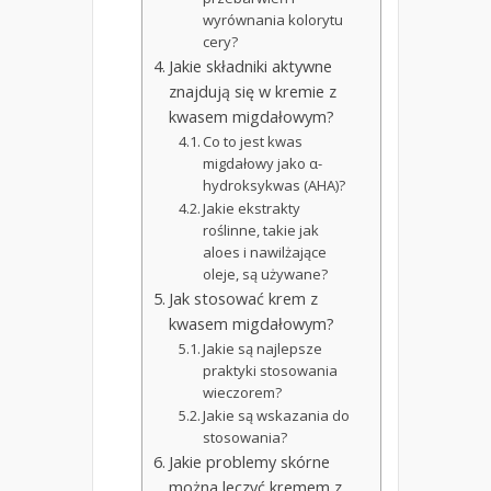
wyrównania kolorytu
cery?
Jakie składniki aktywne
znajdują się w kremie z
kwasem migdałowym?
Co to jest kwas
migdałowy jako α-
hydroksykwas (AHA)?
Jakie ekstrakty
roślinne, takie jak
aloes i nawilżające
oleje, są używane?
Jak stosować krem z
kwasem migdałowym?
Jakie są najlepsze
praktyki stosowania
wieczorem?
Jakie są wskazania do
stosowania?
Jakie problemy skórne
można leczyć kremem z