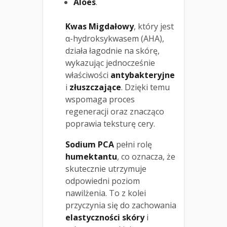
Aloes
.
Kwas Migdałowy
, który jest
α-hydroksykwasem (AHA),
działa łagodnie na skórę,
wykazując jednocześnie
właściwości
antybakteryjne
i
złuszczające
. Dzięki temu
wspomaga proces
regeneracji oraz znacząco
poprawia teksturę cery.
Sodium PCA
pełni rolę
humektantu
, co oznacza, że
skutecznie utrzymuje
odpowiedni poziom
nawilżenia. To z kolei
przyczynia się do zachowania
elastyczności skóry
i