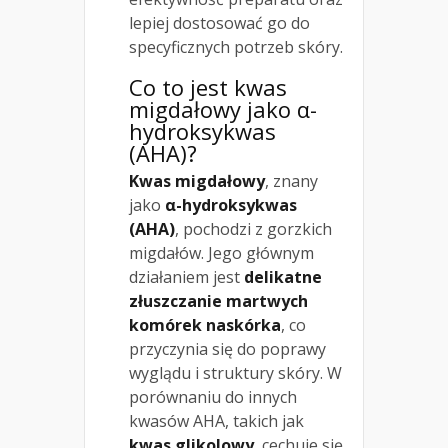
lepiej dostosować go do
specyficznych potrzeb skóry.
Co to jest kwas
migdałowy jako α-
hydroksykwas
(AHA)?
Kwas migdałowy
, znany
jako
α-hydroksykwas
(AHA)
, pochodzi z gorzkich
migdałów. Jego głównym
działaniem jest
delikatne
złuszczanie martwych
komórek naskórka
, co
przyczynia się do poprawy
wyglądu i struktury skóry. W
porównaniu do innych
kwasów AHA, takich jak
kwas glikolowy
, cechuje się