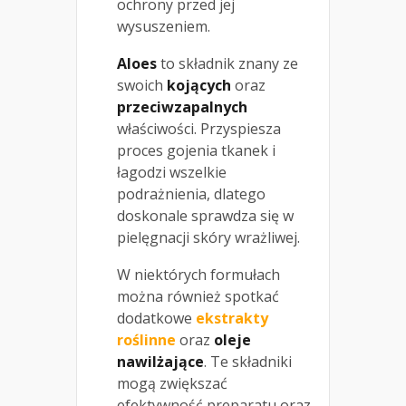
ochrony przed jej
wysuszeniem.
Aloes
to składnik znany ze
swoich
kojących
oraz
przeciwzapalnych
właściwości. Przyspiesza
proces gojenia tkanek i
łagodzi wszelkie
podrażnienia, dlatego
doskonale sprawdza się w
pielęgnacji skóry wrażliwej.
W niektórych formułach
można również spotkać
dodatkowe
ekstrakty
roślinne
oraz
oleje
nawilżające
. Te składniki
mogą zwiększać
efektywność preparatu oraz