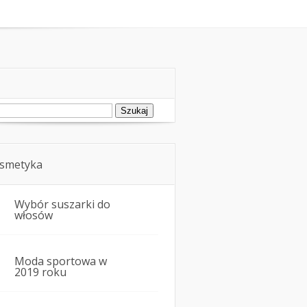
oda
Kosmetyka i uroda
ukaj:
smetyka
Wybór suszarki do
włosów
Moda sportowa w
2019 roku