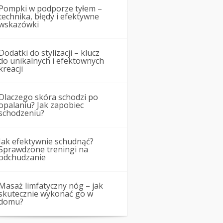
Pompki w podporze tyłem –
technika, błędy i efektywne
wskazówki
Dodatki do stylizacji – klucz
do unikalnych i efektownych
kreacji
Dlaczego skóra schodzi po
opalaniu? Jak zapobiec
schodzeniu?
Jak efektywnie schudnąć?
Sprawdzone treningi na
odchudzanie
Masaż limfatyczny nóg – jak
skutecznie wykonać go w
domu?