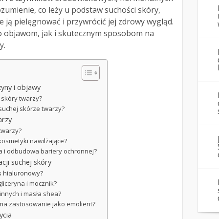
zumienie, co leży u podstaw suchości skóry,
e ją pielęgnować i przywrócić jej zdrowy wygląd.
o objawom, jak i skutecznym sposobom na
y.
zyny i objawy
 skóry twarzy?
suchej skórze twarzy?
arzy
 twarzy?
kosmetyki nawilżające?
a i odbudowa bariery ochronnej?
cji suchej skóry
s hialuronowy?
gliceryna i mocznik?
ślinnych i masła shea?
e ma zastosowanie jako emolient?
ycia