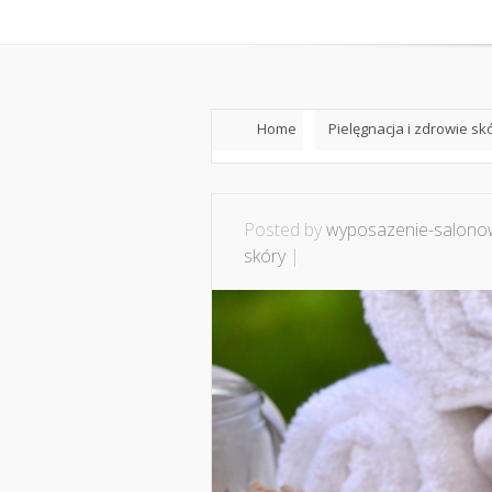
Home
O mnie
Ws
Home
Pielęgnacja i zdrowie sk
Posted by
wyposazenie-salonow
skóry
|