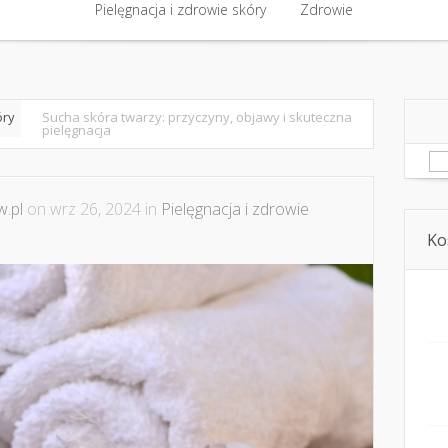
półpraca i kontakt
Pielęgnacja i zdrowie skóry
Domowe kosmetyki i diy
Zdrowie
Kosmetyka i ur
Pielęgnacja i zdrowie skóry
Zdrowie
óry
Sucha skóra twarzy: przyczyny, objawy i skuteczna
pielęgnacja
Sz
.pl
on wrz 26, 2024 in
Pielęgnacja i zdrowie
Ko