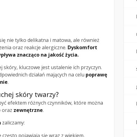
się nie tylko delikatna i matowa, ale również
enia oraz reakcje alergiczne.
Dyskomfort
ływa znacząco na jakość życia.
 skóry, kluczowe jest ustalenie ich przyczyn.
dpowiednich działań mających na celu
poprawę
nie
.
uchej skóry twarzy?
yć efektem różnych czynników, które można
e
oraz
zewnętrzne
.
h
zaliczamy:
często pojawiają się wraz z wiekiem,