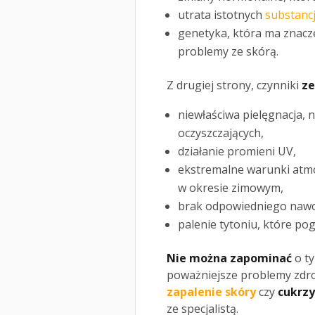
utrata istotnych
substancj
genetyka, która ma znacze
problemy ze skórą.
Z drugiej strony, czynniki
z
niewłaściwa pielęgnacja, 
oczyszczających,
działanie promieni UV,
ekstremalne warunki atmo
w okresie zimowym,
brak odpowiedniego nawo
palenie tytoniu, które po
Nie można zapominać
o t
poważniejsze problemy zdro
zapalenie skóry
czy
cukrz
ze specjalistą.