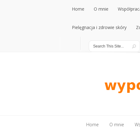
Home
O mnie
Współpraca
Home
Pielęgnacja i zdrowie skóry
O mnie
Współpraca
Z
Pielęgnacja i zdrowie skóry
Z
Home
O mnie
Ws