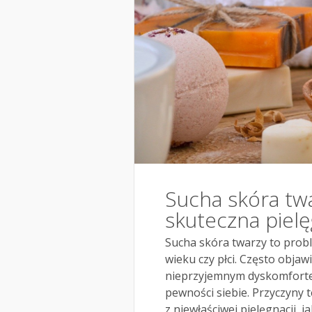
Sucha skóra twa
skuteczna pielę
Sucha skóra twarzy to probl
wieku czy płci. Często objawi
nieprzyjemnym dyskomfortem
pewności siebie. Przyczyny
z niewłaściwej pielęgnacji,