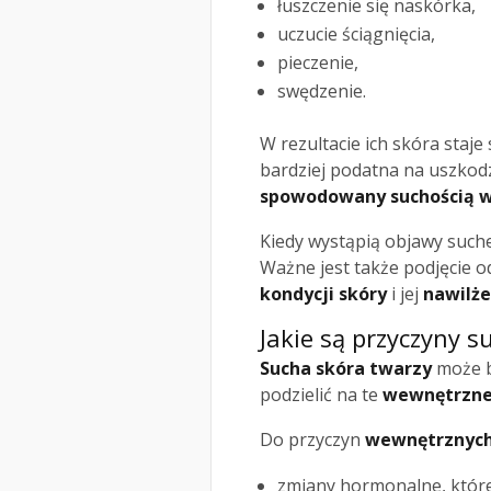
łuszczenie się naskórka,
uczucie ściągnięcia,
pieczenie,
swędzenie.
W rezultacie ich skóra staje 
bardziej podatna na uszkodz
spowodowany suchością wp
Kiedy wystąpią objawy suchej
Ważne jest także podjęcie o
kondycji skóry
i jej
nawilże
Jakie są przyczyny s
Sucha skóra twarzy
może b
podzielić na te
wewnętrzn
Do przyczyn
wewnętrznyc
zmiany hormonalne, które 