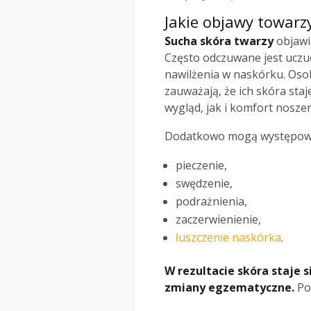
Jakie objawy towarz
Sucha skóra twarzy
objawi
Często odczuwane jest uczuc
nawilżenia w naskórku. Oso
zauważają, że ich skóra staj
wygląd, jak i komfort noszen
Dodatkowo mogą występow
pieczenie,
swędzenie,
podrażnienia,
zaczerwienienie,
łuszczenie naskórka
.
W rezultacie skóra staje 
zmiany egzematyczne.
Pow