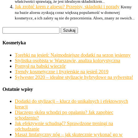
właściwości sprawiają, że jest idealnym składnikiem...
Jak zrobić krem z aloesu? Przepisy, składniki i porady
Kremy
na bazie aloesu zyskują coraz większą popularność w domowej
kosmetyce, a ich zalety są nie do przecenienia. Aloes, znany ze swoich...
Szukaj:
Kosmetyka
Torebki na jesień: Najmodniejsze dodatki na sezon jesienny
Stylistka osobista w Warszawie, analiza kolorystyczna
Pomysł na babski wieczór
Trendy kosmetyczne i fryzjerskie na jesień 2019
Sylwester 2020 – idealne stylizacje hybrydowe na sylwestra!
Ostatnie wpisy
Dodatki do stylizacji – klucz do unikalnych i efektownych
kreacji
Dlaczego skóra schodzi po opalaniu? Jak zapobiec
schodzeniu?
Jak efektywnie schudnąć? Sprawdzone treningi na
odchudzanie
Masaż limfatyczny nóg – jak skutecznie wykonać go w