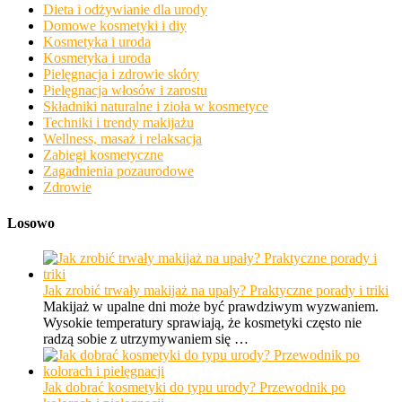
Dieta i odżywianie dla urody
Domowe kosmetyki i diy
Kosmetyka i uroda
Kosmetyka i uroda
Pielęgnacja i zdrowie skóry
Pielęgnacja włosów i zarostu
Składniki naturalne i zioła w kosmetyce
Techniki i trendy makijażu
Wellness, masaż i relaksacja
Zabiegi kosmetyczne
Zagadnienia pozaurodowe
Zdrowie
Losowo
Jak zrobić trwały makijaż na upały? Praktyczne porady i triki
Makijaż w upalne dni może być prawdziwym wyzwaniem.
Wysokie temperatury sprawiają, że kosmetyki często nie
radzą sobie z utrzymywaniem się …
Jak dobrać kosmetyki do typu urody? Przewodnik po