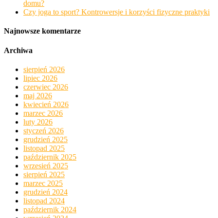
domu?
Czy joga to sport? Kontrowersje i korzyści fizyczne praktyki
Najnowsze komentarze
Archiwa
sierpień 2026
lipiec 2026
czerwiec 2026
maj 2026
kwiecień 2026
marzec 2026
luty 2026
styczeń 2026
grudzień 2025
listopad 2025
październik 2025
wrzesień 2025
sierpień 2025
marzec 2025
grudzień 2024
listopad 2024
październik 2024