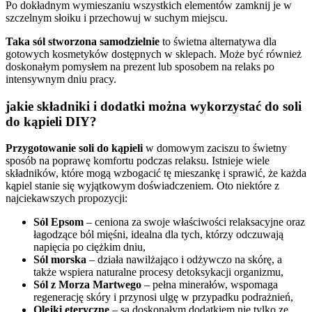
Po dokładnym wymieszaniu wszystkich elementów zamknij je w
szczelnym słoiku i przechowuj w suchym miejscu.
Taka sól stworzona samodzielnie
to świetna alternatywa dla
gotowych kosmetyków dostępnych w sklepach. Może być również
doskonałym pomysłem na prezent lub sposobem na relaks po
intensywnym dniu pracy.
jakie składniki i dodatki można wykorzystać do soli
do kąpieli DIY?
Przygotowanie soli do kąpieli
w domowym zaciszu to świetny
sposób na poprawę komfortu podczas relaksu. Istnieje wiele
składników, które mogą wzbogacić tę mieszankę i sprawić, że każda
kąpiel stanie się wyjątkowym doświadczeniem. Oto niektóre z
najciekawszych propozycji:
Sól Epsom
– ceniona za swoje właściwości relaksacyjne oraz
łagodzące ból mięśni, idealna dla tych, którzy odczuwają
napięcia po ciężkim dniu,
Sól morska
– działa nawilżająco i odżywczo na skórę, a
także wspiera naturalne procesy detoksykacji organizmu,
Sól z Morza Martwego
– pełna minerałów, wspomaga
regenerację skóry i przynosi ulgę w przypadku podrażnień,
Olejki eteryczne
– są doskonałym dodatkiem nie tylko ze