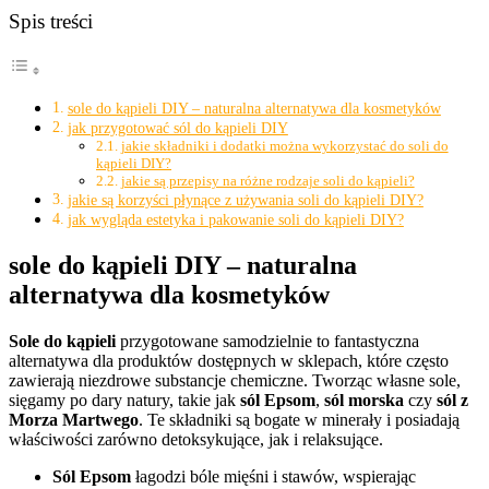
Spis treści
sole do kąpieli DIY – naturalna alternatywa dla kosmetyków
jak przygotować sól do kąpieli DIY
jakie składniki i dodatki można wykorzystać do soli do
kąpieli DIY?
jakie są przepisy na różne rodzaje soli do kąpieli?
jakie są korzyści płynące z używania soli do kąpieli DIY?
jak wygląda estetyka i pakowanie soli do kąpieli DIY?
sole do kąpieli DIY – naturalna
alternatywa dla kosmetyków
Sole do kąpieli
przygotowane samodzielnie to fantastyczna
alternatywa dla produktów dostępnych w sklepach, które często
zawierają niezdrowe substancje chemiczne. Tworząc własne sole,
sięgamy po dary natury, takie jak
sól Epsom
,
sól morska
czy
sól z
Morza Martwego
. Te składniki są bogate w minerały i posiadają
właściwości zarówno detoksykujące, jak i relaksujące.
Sól Epsom
łagodzi bóle mięśni i stawów, wspierając