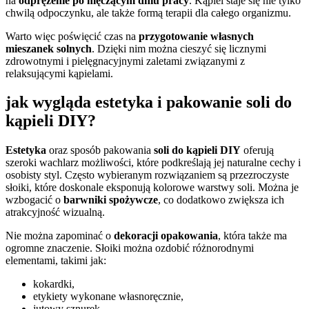
na
odprężenie po męczącym dniu pracy
. Kąpiel staje się nie tylko
chwilą odpoczynku, ale także formą terapii dla całego organizmu.
Warto więc poświęcić czas na
przygotowanie własnych
mieszanek solnych
. Dzięki nim można cieszyć się licznymi
zdrowotnymi i pielęgnacyjnymi zaletami związanymi z
relaksującymi kąpielami.
jak wygląda estetyka i pakowanie soli do
kąpieli DIY?
Estetyka
oraz sposób pakowania
soli do kąpieli DIY
oferują
szeroki wachlarz możliwości, które podkreślają jej naturalne cechy i
osobisty styl. Często wybieranym rozwiązaniem są przezroczyste
słoiki, które doskonale eksponują kolorowe warstwy soli. Można je
wzbogacić o
barwniki spożywcze
, co dodatkowo zwiększa ich
atrakcyjność wizualną.
Nie można zapominać o
dekoracji opakowania
, która także ma
ogromne znaczenie. Słoiki można ozdobić różnorodnymi
elementami, takimi jak:
kokardki,
etykiety wykonane własnoręcznie,
jutowy sznurek.