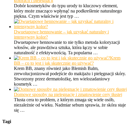
kolorach i pielęgnacji
Dobór kosmetyków do typu urody to kluczowy element,
który może znacząco wpłynąć na podkreślenie naturalnego
piękna. Czym właściwie jest typ …
Dwuetapowe hennowanie – jak uzyskać naturalny i
intensywny kolor?
Dwuetapowe hennowanie to nie tylko metoda koloryzacji
włosów, ale prawdziwa sztuka, która łączy w sobie
naturalność z efektywnością. Ta popularna …
Krem
BB – co to jest i jak skutecznie go używać?
Krem BB, znany również jako Blemish Balm,
zrewolucjonizował podejście do makijażu i pielęgnacji skóry.
Stworzony przez dermatolożkę, ten wielozadaniowy
kosmetyk …
Domowe sposoby na pielęgnację i zmatowienie cery tłustej
Tłusta cera to problem, z którym zmaga się wiele osób,
niezależnie od wieku. Nadmiar sebum sprawia, że skóra staje
się …
Tagi