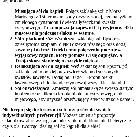
wypróbować:
Musująca sól do kąpieli
: Połącz szklankę soli z Morza
Martwego z 150 gramami sody oczyszczonej, trzema łyżkami
zmielonego cynamonu i dwiema łyżeczkami kwasku
cytrynowego.
Ta kompozycja zapewni Ci przyjemny efekt
musowania podczas relaksu w wannie.
Sól z płatkami róż
: Wymieszaj szklankę soli Epsom z
dziesięcioma kroplami olejku drzewa różanego oraz dodaj
suszone płatki róż.
Dzięki temu połączeniu poczujesz
wyjątkowy zapach, który pomoże Ci się odprężyć, a
Twoja skóra stanie się niezwykle miękka.
Relaksująca sól do kąpieli
: Weź szklankę soli Epsom, pół
szklanki soli morskiej oraz ćwierć szklanki suszonych
kwiatów lawendy. Dodaj od 10 do 15 kropli olejku
lawendowego i dokładnie wymieszaj wszystkie składniki.
Sól odświeżająca
: Zmieszaj sól himalajską ze świeżo startym
imbirem oraz kilkoma kroplami olejku cytrynowego lub
miętowego, aby uzyskać orzeźwiający efekt w trakcie kąpieli.
Nie krępuj się dostosować tych przepisów do swoich
indywidualnych preferencji!
Możesz zmieniać proporcje
składników albo wzbogacać mieszanki o ulubione olejki eteryczne
czy zioła, tworząc idealną sól do kąpieli dla siebie!