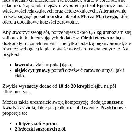
składniki. Najpopularniejszym wyborem jest
sól Epsom
, znana z
właściwości relaksujących oraz detoksykujących. Alternatywnie,
możesz sięgnąć po
sól morską
lub
sól z Morza Martwego
, które
oferują dodatkowe korzyści zdrowotne.
Aby stworzyć swoją sól, potrzebujesz około
0,5 kg
gruboziarnistej
soli oraz kilku interesujących dodatków.
Olejki eteryczne
będą
doskonałym uzupełnieniem – nie tylko nadadzą piękny aromat, ale
również wzbogacą kąpiel o właściwości aromaterapeutyczne. Na
przykład:
lawenda
działa uspokajająco,
olejek cytrynowy
potrafi orzeźwić zarówno umysł, jak i
ciało.
Zwykle wystarczy dodać od
10 do 20 kropli
olejku na pół
kilograma soli.
Możesz także urozmaicić swoją kompozycję, dodając
suszone
kwiaty
czy
zioła
, takie jak płatki róż lub lawendę. Przykładowe
proporcje to:
5-6 łyżek soli Epsom
,
2 łyżeczki suszonych ziół
.