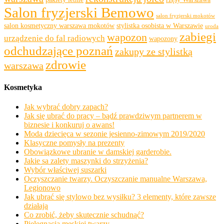
Salon fryzjerski Bemowo
salon fryzjerski mokotów
salon kosmetyczny warszawa mokotów
stylistka osobista w Warszawie
uroda
zabiegi
wapozon
urządzenie do fal radiowych
wapozony
odchudzające poznań
zakupy ze stylistką
zdrowie
warszawa
Kosmetyka
Jak wybrać dobry zapach?
Jak się ubrać do pracy – bądź prawdziwym partnerem w
biznesie i konkuruj o awans!
Moda dziecięca w sezonie jesienno-zimowym 2019/2020
Klasyczne pomysły na prezenty
Obowiązkowe ubranie w damskiej garderobie.
Jakie sa zalety maszynki do strzyżenia?
Wybór właściwej suszarki
Oczyszczanie twarzy. Oczyszczanie manualne Warszawa,
Legionowo
Jak ubrać się stylowo bez wysiłku? 3 elementy, które zawsze
działają
Co zrobić, żeby skutecznie schudnąć?
Pielęgnacja męskiej twarzy.