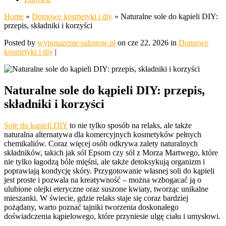
Home
»
Domowe kosmetyki i diy
»
Naturalne sole do kąpieli DIY:
przepis, składniki i korzyści
Posted by
wyposazenie-salonow.pl
on cze 22, 2026 in
Domowe
kosmetyki i diy
|
Naturalne sole do kąpieli DIY: przepis,
składniki i korzyści
Sole do kąpieli DIY
to nie tylko sposób na relaks, ale także
naturalna alternatywa dla komercyjnych kosmetyków pełnych
chemikaliów. Coraz więcej osób odkrywa zalety naturalnych
składników, takich jak sól Epsom czy sól z Morza Martwego, które
nie tylko łagodzą bóle mięśni, ale także detoksykują organizm i
poprawiają kondycję skóry. Przygotowanie własnej soli do kąpieli
jest proste i pozwala na kreatywność – można wzbogacać ją o
ulubione olejki eteryczne oraz suszone kwiaty, tworząc unikalne
mieszanki. W świecie, gdzie relaks staje się coraz bardziej
pożądany, warto poznać tajniki tworzenia doskonałego
doświadczenia kąpielowego, które przyniesie ulgę ciału i umysłowi.