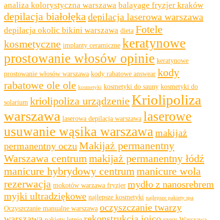
analiza kolorystyczna warszawa
balayage fryzjer kraków
depilacja białołęka
depilacja laserowa warszawa
Fotele
depilacja okolic bikini warszawa
dieta
keratynowe
kosmetyczne
implanty ceramiczne
prostowanie włosów opinie
keratynowe
kody
prostowanie włosów warszawa
kody rabatowe answear
rabatowe ole ole
kosmetyki do sauny
kosmetyki do
kosmetyki
Kriolipoliza
kriolipoliza urządzenie
solarium
warszawa
laserowe
laserowa depilacja warszawa
usuwanie wąsika warszawa
makijaż
Makijaż permanentny
permanentny oczu
Warszawa centrum
makijaż permanentny łódź
manicure hybrydowy centrum
manicure wola
rezerwacja
mydło z nanosrebrem
mokotów warzawa fryzjer
myjki ultradziękowe
najlepsze kosmetyki
najlepsze pakiety spa
oczyszczanie twarzy
Oczyszczanie manualne warszawa
warszawa
rekonstrukcja joico
pakiety letnie
rzęsy Warszawa