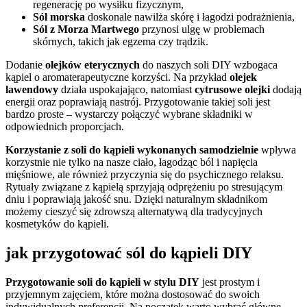
regenerację po wysiłku fizycznym,
Sól morska
doskonale nawilża skórę i łagodzi podrażnienia,
Sól z Morza Martwego
przynosi ulgę w problemach
skórnych, takich jak egzema czy trądzik.
Dodanie
olejków eterycznych
do naszych soli DIY wzbogaca
kąpiel o aromaterapeutyczne korzyści. Na przykład
olejek
lawendowy
działa uspokajająco, natomiast
cytrusowe olejki
dodają
energii oraz poprawiają nastrój. Przygotowanie takiej soli jest
bardzo proste – wystarczy połączyć wybrane składniki w
odpowiednich proporcjach.
Korzystanie z soli do kąpieli wykonanych samodzielnie
wpływa
korzystnie nie tylko na nasze ciało, łagodząc ból i napięcia
mięśniowe, ale również przyczynia się do psychicznego relaksu.
Rytuały związane z kąpielą sprzyjają odprężeniu po stresującym
dniu i poprawiają jakość snu. Dzięki naturalnym składnikom
możemy cieszyć się zdrowszą alternatywą dla tradycyjnych
kosmetyków do kąpieli.
jak przygotować sól do kąpieli DIY
Przygotowanie soli do kąpieli w stylu DIY
jest prostym i
przyjemnym zajęciem, które można dostosować do swoich
indywidualnych preferencji. Na początek warto wybrać główne