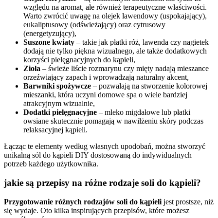
względu na aromat, ale również terapeutyczne właściwości.
Warto zwrócić uwagę na olejek lawendowy (uspokajający),
eukaliptusowy (odświeżający) oraz cytrusowy
(energetyzujący),
Suszone kwiaty
– takie jak płatki róż, lawenda czy nagietek
dodają nie tylko piękna wizualnego, ale także dodatkowych
korzyści pielęgnacyjnych do kąpieli,
Zioła
– świeże liście rozmarynu czy mięty nadają mieszance
orzeźwiający zapach i wprowadzają naturalny akcent,
Barwniki spożywcze
– pozwalają na stworzenie kolorowej
mieszanki, która uczyni domowe spa o wiele bardziej
atrakcyjnym wizualnie,
Dodatki pielęgnacyjne
– mleko migdałowe lub płatki
owsiane skutecznie pomagają w nawilżeniu skóry podczas
relaksacyjnej kąpieli.
Łącząc te elementy według własnych upodobań, można stworzyć
unikalną sól do kąpieli DIY dostosowaną do indywidualnych
potrzeb każdego użytkownika.
jakie są przepisy na różne rodzaje soli do kąpieli?
Przygotowanie różnych rodzajów soli do kąpieli
jest prostsze, niż
się wydaje. Oto kilka inspirujących przepisów, które możesz