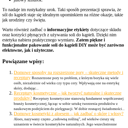
To nadaje im rustykalny urok. Taki sposób prezentacji sprawia, że
sól do kąpieli staje się idealnym upominkiem na różne okazje, takie
jak urodziny czy święta.
Warto również zadbać o
informacyjne etykiety
dotyczące składu
oraz korzyści płynących z używania soli do kąpieli. Dzięki nim
estetyka nabiera praktycznego wymiaru.
Zatem piękne i
funkcjonalne pakowanie soli do kąpieli DIY może być zarówno
efektowne, jak i użyteczne.
Powiązane wpisy:
Domowe sposoby na rozszerzone pory – skuteczne metody i
receptury
Rozszerzone pory to problem, z którym boryka się wiele
osób, niezależnie od wieku czy typu cery. Wpływają one na estetykę
skóry, dodając...
Receptury kosmetyczne – jak tworzyć naturalne i skuteczne
produkty?
Receptury kosmetyczne stanowią fundament współczesnej
branży kosmetycznej, łącząc w sobie sztukę tworzenia produktów z
naukowym podejściem do pielęgnacji. W dobie rosnącej świadomości...
Domowe kosmetyki z aloesem – jak zadbać o skórę i włosy?
Aloes, nazywany często „cudowną rośliną”, od wieków cieszy się
uznaniem w świecie kosmetyków naturalnych. Jego wszechstronne