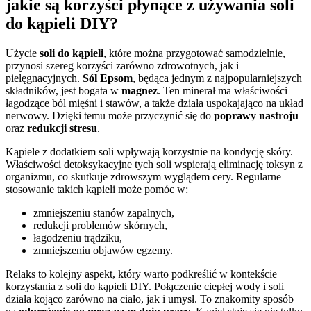
jakie są korzyści płynące z używania soli
do kąpieli DIY?
Użycie
soli do kąpieli
, które można przygotować samodzielnie,
przynosi szereg korzyści zarówno zdrowotnych, jak i
pielęgnacyjnych.
Sól Epsom
, będąca jednym z najpopularniejszych
składników, jest bogata w
magnez
. Ten minerał ma właściwości
łagodzące ból mięśni i stawów, a także działa uspokajająco na układ
nerwowy. Dzięki temu może przyczynić się do
poprawy nastroju
oraz
redukcji stresu
.
Kąpiele z dodatkiem soli wpływają korzystnie na kondycję skóry.
Właściwości detoksykacyjne tych soli wspierają eliminację toksyn z
organizmu, co skutkuje zdrowszym wyglądem cery. Regularne
stosowanie takich kąpieli może pomóc w:
zmniejszeniu stanów zapalnych,
redukcji problemów skórnych,
łagodzeniu trądziku,
zmniejszeniu objawów egzemy.
Relaks to kolejny aspekt, który warto podkreślić w kontekście
korzystania z soli do kąpieli DIY. Połączenie ciepłej wody i soli
działa kojąco zarówno na ciało, jak i umysł. To znakomity sposób