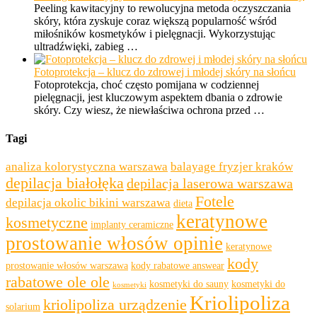
Peeling kawitacyjny to rewolucyjna metoda oczyszczania
skóry, która zyskuje coraz większą popularność wśród
miłośników kosmetyków i pielęgnacji. Wykorzystując
ultradźwięki, zabieg …
Fotoprotekcja – klucz do zdrowej i młodej skóry na słońcu
Fotoprotekcja, choć często pomijana w codziennej
pielęgnacji, jest kluczowym aspektem dbania o zdrowie
skóry. Czy wiesz, że niewłaściwa ochrona przed …
Tagi
analiza kolorystyczna warszawa
balayage fryzjer kraków
depilacja białołęka
depilacja laserowa warszawa
Fotele
depilacja okolic bikini warszawa
dieta
keratynowe
kosmetyczne
implanty ceramiczne
prostowanie włosów opinie
keratynowe
kody
prostowanie włosów warszawa
kody rabatowe answear
rabatowe ole ole
kosmetyki do sauny
kosmetyki do
kosmetyki
Kriolipoliza
kriolipoliza urządzenie
solarium