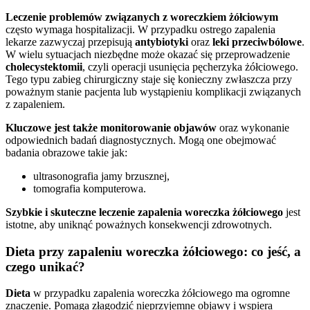
Leczenie problemów związanych z woreczkiem żółciowym
często wymaga hospitalizacji. W przypadku ostrego zapalenia
lekarze zazwyczaj przepisują
antybiotyki
oraz
leki przeciwbólowe
.
W wielu sytuacjach niezbędne może okazać się przeprowadzenie
cholecystektomii
, czyli operacji usunięcia pęcherzyka żółciowego.
Tego typu zabieg chirurgiczny staje się konieczny zwłaszcza przy
poważnym stanie pacjenta lub wystąpieniu komplikacji związanych
z zapaleniem.
Kluczowe jest także monitorowanie objawów
oraz wykonanie
odpowiednich badań diagnostycznych. Mogą one obejmować
badania obrazowe takie jak:
ultrasonografia jamy brzusznej,
tomografia komputerowa.
Szybkie i skuteczne leczenie zapalenia woreczka żółciowego
jest
istotne, aby uniknąć poważnych konsekwencji zdrowotnych.
Dieta przy zapaleniu woreczka żółciowego: co jeść, a
czego unikać?
Dieta
w przypadku zapalenia woreczka żółciowego ma ogromne
znaczenie. Pomaga złagodzić nieprzyjemne objawy i wspiera