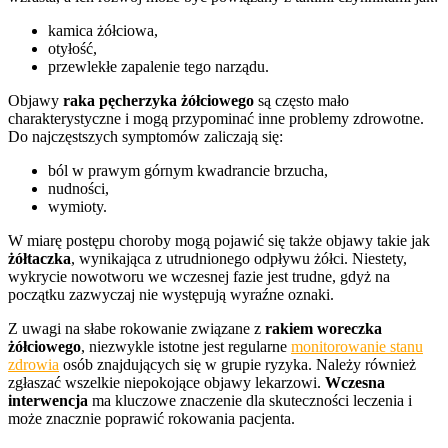
kamica żółciowa,
otyłość,
przewlekłe zapalenie tego narządu.
Objawy
raka pęcherzyka żółciowego
są często mało
charakterystyczne i mogą przypominać inne problemy zdrowotne.
Do najczęstszych symptomów zaliczają się:
ból w prawym górnym kwadrancie brzucha,
nudności,
wymioty.
W miarę postępu choroby mogą pojawić się także objawy takie jak
żółtaczka
, wynikająca z utrudnionego odpływu żółci. Niestety,
wykrycie nowotworu we wczesnej fazie jest trudne, gdyż na
początku zazwyczaj nie występują wyraźne oznaki.
Z uwagi na słabe rokowanie związane z
rakiem woreczka
żółciowego
, niezwykle istotne jest regularne
monitorowanie stanu
zdrowia
osób znajdujących się w grupie ryzyka. Należy również
zgłaszać wszelkie niepokojące objawy lekarzowi.
Wczesna
interwencja
ma kluczowe znaczenie dla skuteczności leczenia i
może znacznie poprawić rokowania pacjenta.