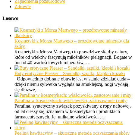
Zagadnienia pozaurodowe
Zdrowie
Losowo
Kosmetyki z Morza Martwego – prozdrowotne minerały dla
skóry
Kosmetyki z Morza Martwego to prawdziwe skarby natury,
które od wieków fascynują miłośników pielęgnacji. Bogate w
ponad 40 wartościowych minerałów, …
Buty erotyczne Pleaser – Sandałki, szpilki, klapki i kozaki
Odpowiednio dobrane obuwie jest w stanie zdziałać cuda –
dzięki niemu sylwetka wygląda na smuklejszą, nogi wydają
się dłuższe, …
Parafina w kosmetykach: właściwości, zastosowanie i mity
Parafina, syntetyczny związek pozyskiwany z ropy naftowej,
od lat cieszy się uznaniem w kosmetykach i produktach
farmaceutycznych. Jej unikalne właściwości …
Peeling kawitacyjny – skuteczna metoda oczyszczania skóry