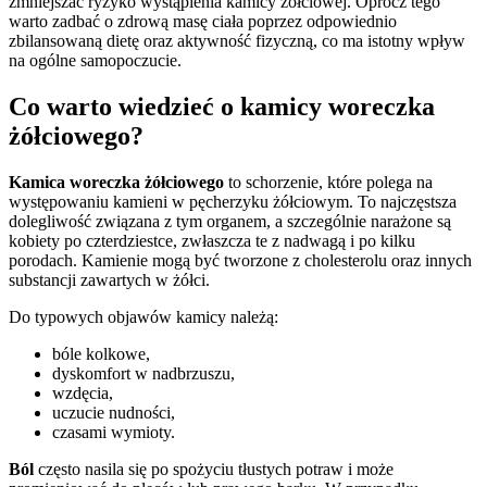
zmniejszać ryzyko wystąpienia kamicy żółciowej. Oprócz tego
warto zadbać o zdrową masę ciała poprzez odpowiednio
zbilansowaną dietę oraz aktywność fizyczną, co ma istotny wpływ
na ogólne samopoczucie.
Co warto wiedzieć o kamicy woreczka
żółciowego?
Kamica woreczka żółciowego
to schorzenie, które polega na
występowaniu kamieni w pęcherzyku żółciowym. To najczęstsza
dolegliwość związana z tym organem, a szczególnie narażone są
kobiety po czterdziestce, zwłaszcza te z nadwagą i po kilku
porodach. Kamienie mogą być tworzone z cholesterolu oraz innych
substancji zawartych w żółci.
Do typowych objawów kamicy należą:
bóle kolkowe,
dyskomfort w nadbrzuszu,
wzdęcia,
uczucie nudności,
czasami wymioty.
Ból
często nasila się po spożyciu tłustych potraw i może