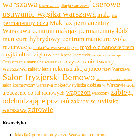
warszawa
laserowe
laserowa depilacja warszawa
usuwanie wąsika warszawa
makijaż
Makijaż permanentny
permanentny oczu
Warszawa centrum
makijaż permanentny łódź
manicure hybrydowy centrum
manicure wola
rezerwacja
mydło z nanosrebrem
mokotów warzawa fryzjer
myjki ultradziękowe
najlepsze kosmetyki
najlepsze pakiety spa
oczyszczanie twarzy
Oczyszczanie manualne warszawa
warszawa
rekonstrukcja joico
pakiety letnie
rzęsy Warszawa
Salon fryzjerski Bemowo
salon fryzjerski mokotów
salon kosmetyczny warszawa mokotów
stylistka osobista w Warszawie
uroda
zabiegi
wapozon
urządzenie do fal radiowych
wapozony
odchudzające poznań
zakupy ze stylistką
zdrowie
warszawa
Kosmetyka
Makijaż permanentny oczu Warszawa centrum