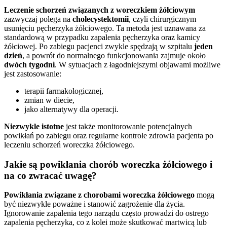
Leczenie schorzeń związanych z woreczkiem żółciowym
zazwyczaj polega na
cholecystektomii
, czyli chirurgicznym
usunięciu pęcherzyka żółciowego. Ta metoda jest uznawana za
standardową w przypadku zapalenia pęcherzyka oraz kamicy
żółciowej. Po zabiegu pacjenci zwykle spędzają w szpitalu
jeden
dzień
, a powrót do normalnego funkcjonowania zajmuje około
dwóch tygodni
. W sytuacjach z łagodniejszymi objawami możliwe
jest zastosowanie:
terapii farmakologicznej,
zmian w diecie,
jako alternatywy dla operacji.
Niezwykle istotne
jest także monitorowanie potencjalnych
powikłań po zabiegu oraz regularne kontrole zdrowia pacjenta po
leczeniu schorzeń woreczka żółciowego.
Jakie są powikłania chorób woreczka żółciowego i
na co zwracać uwagę?
Powikłania związane z chorobami woreczka żółciowego
mogą
być niezwykle poważne i stanowić zagrożenie dla życia.
Ignorowanie zapalenia tego narządu często prowadzi do ostrego
zapalenia pęcherzyka, co z kolei może skutkować martwicą lub