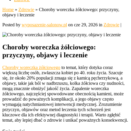
Home
»
Zdrowie
»
Choroby woreczka żółciowego: przyczyny,
objawy i leczenie
Posted by
wyposazenie-salonow.pl
on cze 29, 2026 in
Zdrowie
|
Choroby woreczka żółciowego:
przyczyny, objawy i leczenie
Choroby woreczka żółciowego
to temat, który dotyka coraz
większą liczbę osób, zwłaszcza kobiet po 40. roku życia. Szacuje
się, że około 20% populacji zmaga się z kamicą pęcherzykową, a
objawy, takie jak ból w nadbrzuszu, kolka żółciowa czy nudności,
mogą znacznie obniżyć jakość życia. Zapalenie woreczka
żółciowego, najczęściej spowodowane obecnością kamieni, może
prowadzić do poważnych komplikacji, a jego objawy często
wymagają natychmiastowej interwencji medycznej. Zrozumienie
przyczyn, objawów oraz metod leczenia tych schorzeń jest
kluczowe dla ich efektywnej diagnostyki i terapii. Warto zgłębić
temat, aby lepiej dbać o zdrowie i unikać poważnych konsekwencji.