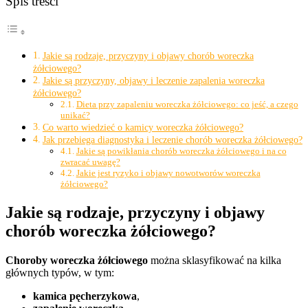
Spis treści
Jakie są rodzaje, przyczyny i objawy chorób woreczka
żółciowego?
Jakie są przyczyny, objawy i leczenie zapalenia woreczka
żółciowego?
Dieta przy zapaleniu woreczka żółciowego: co jeść, a czego
unikać?
Co warto wiedzieć o kamicy woreczka żółciowego?
Jak przebiega diagnostyka i leczenie chorób woreczka żółciowego?
Jakie są powikłania chorób woreczka żółciowego i na co
zwracać uwagę?
Jakie jest ryzyko i objawy nowotworów woreczka
żółciowego?
Jakie są rodzaje, przyczyny i objawy
chorób woreczka żółciowego?
Choroby woreczka żółciowego
można sklasyfikować na kilka
głównych typów, w tym:
kamica pęcherzykowa
,