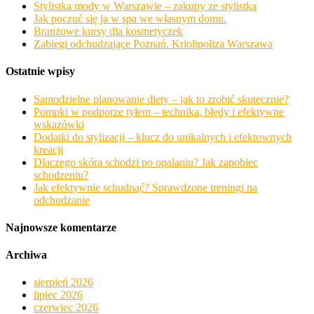
Stylistka mody w Warszawie – zakupy ze stylistką
Jak poczuć się ja w spa we własnym domu.
Branżowe kursy dla kosmetyczek
Zabiegi odchudzające Poznań. Kriolipoliza Warszawa
Ostatnie wpisy
Samodzielne planowanie diety – jak to zrobić skutecznie?
Pompki w podporze tyłem – technika, błędy i efektywne
wskazówki
Dodatki do stylizacji – klucz do unikalnych i efektownych
kreacji
Dlaczego skóra schodzi po opalaniu? Jak zapobiec
schodzeniu?
Jak efektywnie schudnąć? Sprawdzone treningi na
odchudzanie
Najnowsze komentarze
Archiwa
sierpień 2026
lipiec 2026
czerwiec 2026