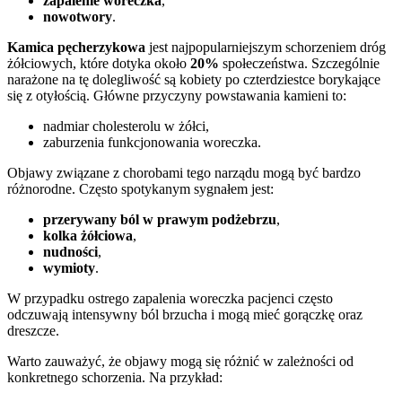
zapalenie woreczka
,
nowotwory
.
Kamica pęcherzykowa
jest najpopularniejszym schorzeniem dróg
żółciowych, które dotyka około
20%
społeczeństwa. Szczególnie
narażone na tę dolegliwość są kobiety po czterdziestce borykające
się z otyłością. Główne przyczyny powstawania kamieni to:
nadmiar cholesterolu w żółci,
zaburzenia funkcjonowania woreczka.
Objawy związane z chorobami tego narządu mogą być bardzo
różnorodne. Często spotykanym sygnałem jest:
przerywany ból w prawym podżebrzu
,
kolka żółciowa
,
nudności
,
wymioty
.
W przypadku ostrego zapalenia woreczka pacjenci często
odczuwają intensywny ból brzucha i mogą mieć gorączkę oraz
dreszcze.
Warto zauważyć, że objawy mogą się różnić w zależności od
konkretnego schorzenia. Na przykład: