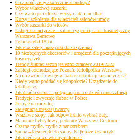
Co zrobić, żeby skutecznie schudnąć?
Wybór właściwej suszarki
Czy warto przedłużyć włosy i jak o nie dbać
Kursy i szkolenia dla właścicieli salonów urody
Wybór suszarki do włosów
Usługi kosmetyczne – salon fryzjerski, salon kosmetyczny
Warszawa Bemowo
Fotomodelki 18 lat
Jakie sa zalety maszynki do strzyżenia?
10 niezbędnych akcesoriów i urządzeń dla początkujących
kosmetyczek
Trendy ślubne: sezon jesienno-zimowy 2019/2020
Zabiegi odchudzające Poznań. Kriolipoliza Warszawa
Na co zwrócić uwagę w trakcie rekrutacji kosmetyczek?
Kiedy warto poddać się kriopolozie? Urządzenie do
kriolipolizy
Jak dbać o siebie – pielęgnacja na co dzień i inne zabiegi
Tradycje i zwyczaje ślubne w Polsce
Pomysł na rocznicę
Pielęgnacja męskiej twarzy.
Wrażliwe stopy. Jak odpowiednio wybrać buty.
Manicure hybrydowy, pedicure Warszawa Centrum
Czarne mydło, mydło z nanosrebrem
Sauna – kosmetyki do sauny. Najlepsze kosmetyki
Jak mieć spa we własnym domu ?