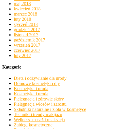
maj 2018
kwiecień 2018
marzec 2018
luty 2018
styczeń 2018
grudzień 2017
listopad 2017
październik 2017
wrzesień 2017
czerwiec 2017
luty 2017
Kategorie
Dieta i odżywianie dla urody
Domowe kosmetyki i diy
Kosmetyka i uroda
Kosmetyka i uroda
Pielęgnacja i zdrowie skóry
Pielęgnacja włosów i zarostu
Składniki naturalne i zioła w kosmetyce
Techniki i trendy makijażu
Wellness, masaż i relaksacja
Zabiegi kosmetyczne