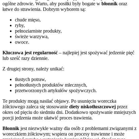
ogólne zdrowie. Warto, aby posiłki były bogate w
błonnik
oraz
łatwe do strawienia. Dobrym wyborem są:
chude mięso,
ryby,
pełnoziarniste produkty,
świeże warzywa,
owoce.
Kluczowa jest regularność
– najlepiej jest spożywać jedzenie pięć
lub sześć razy dziennie.
Z drugiej strony, należy unikać:
tłustych potraw,
pełnotłustych produktów mlecznych,
przetworzonych artykułów spożywczych.
Te produkty mogą nasilać objawy. Po usunięciu woreczka
żółciowego zaleca się stosowanie
diety niskotłuszczowej
przez
okres od pięciu do siedmiu dni. Dodatkowo spożywanie mniejszych
porcji jedzenia może ułatwić proces trawienia.
Błonnik
jest niezwykle ważny dla osób z problemami związanymi z
woreczkiem żółciowym; wspiera on procesy trawienne i może