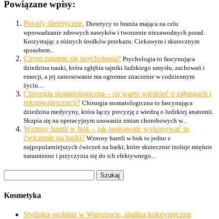
Powiązane wpisy:
Porady dietetyczne.
Dietetycy to branża mająca na celu
wprowadzanie zdrowych nawyków i tworzenie niezawodnych porad.
Korzystając z różnych środków przekazu. Ciekawym i skutecznym
sposobem...
Czym zajmuje się psychologia?
Psychologia to fascynująca
dziedzina nauki, która zgłębia tajniki ludzkiego umysłu, zachowań i
emocji, a jej zastosowanie ma ogromne znaczenie w codziennym
życiu....
Chirurgia stomatologiczna – co warto wiedzieć o zabiegach i
rekonwalescencji?
Chirurgia stomatologiczna to fascynująca
dziedzina medycyny, która łączy precyzję z wiedzą o ludzkiej anatomii.
Skupia się na operacyjnym usuwaniu zmian chorobowych w...
Wznosy hantli w bok – jak poprawnie wykonywać to
ćwiczenie na barki?
Wznosy hantli w bok to jedno z
najpopularniejszych ćwiczeń na barki, które skutecznie izoluje mięśnie
naramienne i przyczynia się do ich efektywnego...
Szukaj:
Kosmetyka
Stylistka osobista w Warszawie, analiza kolorystyczna