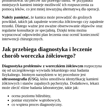
promieniować do pleców lub prawego barku. W przypadku
mniejszych kamieni istnieje możliwość ich rozpuszczenia za
pomocą leków, co jest mniej inwazyjną alternatywą dla operacji.
Należy pamiętać,
że kamica może prowadzić do groźnych
powikłań, takich jak zapalenie woreczka żółciowego czy zapalenie
trzustki. Dlatego ważne jest uważne obserwowanie objawów oraz
regularne konsultacje ze specjalistą. Dzięki temu można
wypracować odpowiedni plan leczenia oraz ocenić konieczność
interwencji chirurgicznych.
Jak przebiega diagnostyka i leczenie
chorób woreczka żółciowego?
Diagnostyka problemów z woreczkiem żółciowym
rozpoczyna
się od szczegółowego wywiadu lekarskiego oraz badania
fizykalnego. Istotnym narzędziem w tej procedurze jest
ultrasonografia (USG)
, która umożliwia identyfikację kamieni
żółciowych i stanów zapalnych pęcherzyka. Dodatkowo, lekarz
może zlecić różne badania laboratoryjne, takie jak:
ocena poziomu bilirubiny,
pomiar enzymów wątrobowych,
co wspiera proces diagnostyczny.