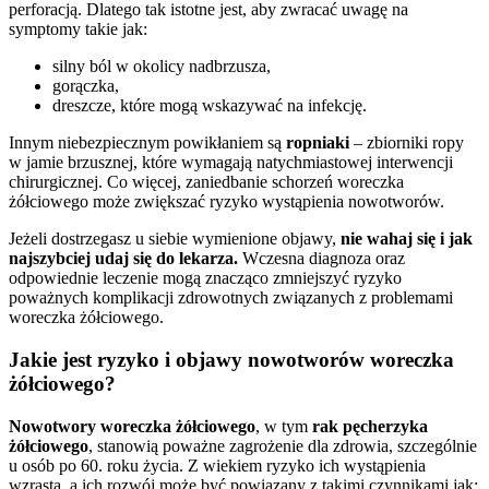
perforacją. Dlatego tak istotne jest, aby zwracać uwagę na
symptomy takie jak:
silny ból w okolicy nadbrzusza,
gorączka,
dreszcze, które mogą wskazywać na infekcję.
Innym niebezpiecznym powikłaniem są
ropniaki
– zbiorniki ropy
w jamie brzusznej, które wymagają natychmiastowej interwencji
chirurgicznej. Co więcej, zaniedbanie schorzeń woreczka
żółciowego może zwiększać ryzyko wystąpienia nowotworów.
Jeżeli dostrzegasz u siebie wymienione objawy,
nie wahaj się i jak
najszybciej udaj się do lekarza.
Wczesna diagnoza oraz
odpowiednie leczenie mogą znacząco zmniejszyć ryzyko
poważnych komplikacji zdrowotnych związanych z problemami
woreczka żółciowego.
Jakie jest ryzyko i objawy nowotworów woreczka
żółciowego?
Nowotwory woreczka żółciowego
, w tym
rak pęcherzyka
żółciowego
, stanowią poważne zagrożenie dla zdrowia, szczególnie
u osób po 60. roku życia. Z wiekiem ryzyko ich wystąpienia
wzrasta, a ich rozwój może być powiązany z takimi czynnikami jak: