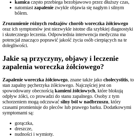
kamica
często przebiega bezobjawowo przez dłuższy czas,
natomiast
zapalenie
zwykle objawia się nagłym i silnym
bólem.
Zrozumienie różnych rodzajów chorób woreczka żółciowego
oraz ich symptomów jest niezwykle istotne dla szybkiej diagnostyki
i skutecznego leczenia. Odpowiednia interwencja medyczna ma
potencjał znacząco poprawić jakość życia osób cierpiących na te
dolegliwości.
Jakie są przyczyny, objawy i leczenie
zapalenia woreczka żółciowego?
Zapalenie woreczka żółciowego
, znane także jako
cholecystitis
, to
stan zapalny pęcherzyka żółciowego. Najczęściej jest on
spowodowany obecnością
kamieni żółciowych
, które blokują
odpływ żółci, co prowadzi do stanu zapalnego. Osoby z tym
schorzeniem mogą odczuwać
silny ból w nadbrzuszu
, który
czasami promieniuje do pleców lub prawego barku. Dodatkowymi
symptomami są:
gorączka,
dreszcze,
nudności i wymioty.